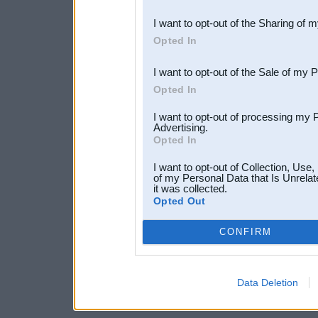
also be disclosed by us to 
I want to opt-out of the Sharing of 
Downstream Participants
th
Opted In
third parties.
I want to opt-out of the Sale of my 
Opted In
I want to opt-out of processing my 
Advertising.
Opted In
I want to opt-out of Collection, Use
of my Personal Data that Is Unrelat
it was collected.
Opted Out
CONFIRM
Data Deletion