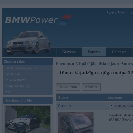
Sveiks,
Viesi!
Ie
Galvenā
Forums
Galerijas
Ziņas un raksti
Forums
»
Vispārējās diskusijas
»
Auto s
BMW modeļu jaunumi
Tēma: Vajadzīga sajūga maiņa 32
BMW testi
Mēneša BMW
Sērijveida tūnings
Jauna tēma
Atbildēt
Vel...
Autors
Ziņojums
Gadījuma bilde
Varemix
11. Jun 2007, 01
Vajadzetu steidza
6533838 Thank’