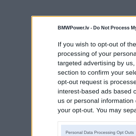
BMWPower.lv -
Do Not Process My
If you wish to opt-out of the
processing of your personal
targeted advertising by us
section to confirm your sel
opt-out request is proces
interest-based ads based o
us or personal information d
your opt-out. You may separ
disclosure of your personal
IAB’s list of downstream pa
Personal Data Processing Opt Outs