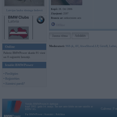
Kopš:
28. Oct 2006
Latvijas lauku tūninga šedevri
Ziņojumi:
2597
Braucu ar:
serkociniem acis
Offline
Jauna tēma
Atbildēt
Moderatori:
968-jk
,
AV
,
AiwaShuraLLP
,
GirtzB
,
Lafter
Online
Pašreiz BMWPower skatās 91 viesi
un 0 reģistrēti lietotāji.
Ienākt BMWPower
• Pieslēgties
• Reģistrēties
• Aizmirsi paroli?
Vortāls BMWPower.lv darbojas
kopš 2002. gada 14. maija. Tas nav auto klubs un nav saistīts ar
Galvena
|
Fo
BMW AG.
Par BMWPower
|
Kontakti
|
Reklāma