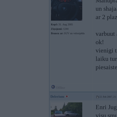
Manuprat
un shaja
ar 2 pl
Kopš:
31. Aug 2005
Ziņojumi:
1244
varbuut 
Braucu ar:
SUV un velosipēdu
ok!
vienigi 
laiku tu
piesaist
Offline
Delerium
22. Feb 2007, 21
Enri Jug
visu smu