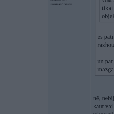
Braucu ar:
Tramvaju
tika
objek
es pat
razhot
un par
mazgaa
nē, nebi
kaut vai