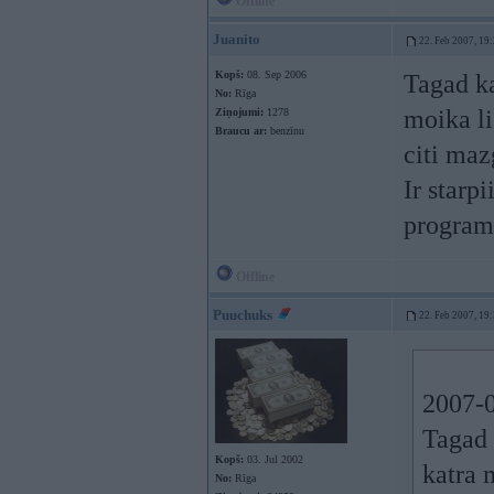
Offline
Juanito
22. Feb 2007, 19
Kopš:
08. Sep 2006
Tagad ka
No:
Rīga
moika li
Ziņojumi:
1278
Braucu ar:
benzīnu
citi ma
Ir starp
programm
Offline
Puuchuks
22. Feb 2007, 19
2007-0
Tagad 
Kopš:
03. Jul 2002
katra 
No:
Rīga