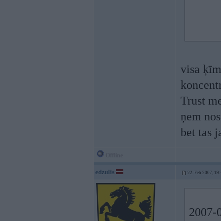
visa ķīm
koncentr
Trust me
ņem nost
bet tas 
Offline
edzulis
22. Feb 2007, 19
2007-0