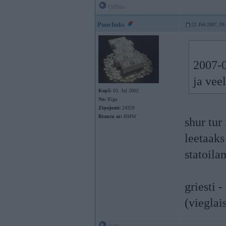
Offline
Puuchuks
22. Feb 2007, 19
2007-0
ja vee
Kopš:
03. Jul 2002
No:
Rīga
Ziņojumi:
24359
Braucu ar:
BMW
shur tur
leetaaks 
statoila
griesti 
(vieglai