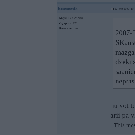
kastenuteik
22. Feb 2007, 19
Kopš:
13. Oct 2006
Ziņojumi:
829
Braucu ar:
ivo
2007-0
SKanst
mazga 
dzeki 
saanie
nepras
nu vot t
arii pa 
[ This me