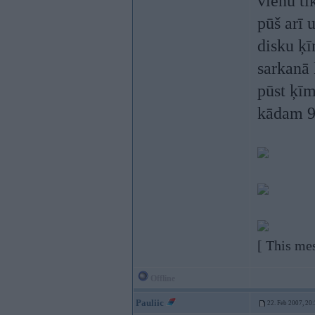
vienu ti
pūš arī 
disku ķī
sarkanā 
pūst ķīm
kādam 99
[ This me
Offline
Pauliic
22. Feb 2007, 20