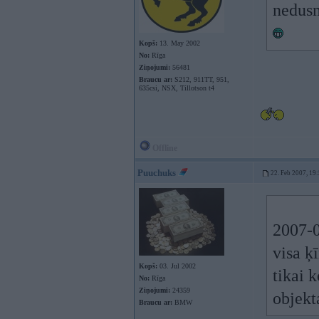
nedus
Kopš:
13. May 2002
No:
Rīga
Ziņojumi:
56481
Braucu ar:
S212, 911TT, 951,
635csi, NSX, Tillotson t4
Offline
Puuchuks
22. Feb 2007, 19
2007-0
visa ķ
Kopš:
03. Jul 2002
tikai 
No:
Rīga
Ziņojumi:
24359
objekt
Braucu ar:
BMW