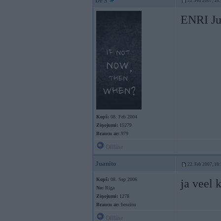
DFS
22. Feb 2007, 18
ENRI Ju
Kopš:
08. Feb 2004
Ziņojumi:
15279
Braucu ar:
979
Offline
Juanito
22. Feb 2007, 18
Kopš:
08. Sep 2006
ja veel 
No:
Rīga
Ziņojumi:
1278
Braucu ar:
benzīnu
Offline