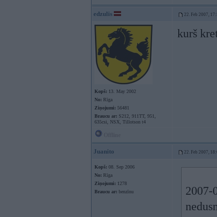
edzulis
22. Feb 2007, 17
kurš kre
Kopš:
13. May 2002
No:
Rīga
Ziņojumi:
56481
Braucu ar:
S212, 911TT, 951,
635csi, NSX, Tillotson t4
Offline
Juanito
22. Feb 2007, 18
Kopš:
08. Sep 2006
No:
Rīga
Ziņojumi:
1278
2007-0
Braucu ar:
benzīnu
nedus