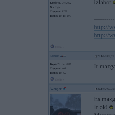
izlabot
Kopš:
01. Dec 2002
No:
Rīga
Ziņojumi:
8775
Braucu ar:
10, 101
----------
http://w
http://w
Offline
Edzins
22. Feb 2007, 21
Kopš:
25. Jun 2004
Ir mazga
Ziņojumi:
408
Braucu ar:
X5
Offline
Avenger
22. Feb 2007, 21
Es mazg
Ir ok!