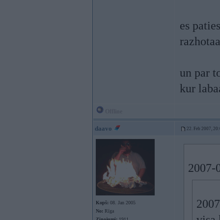
es patie
razhotaa
un par t
kur lab
Offline
daavo
22. Feb 2007, 20
2007-0
2007
Kopš:
08. Jan 2005
No:
Rīga
visa 
Ziņojumi:
1911