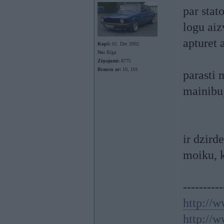
par stat
logu aiz
apturet 
Kopš:
01. Dec 2002
No:
Rīga
Ziņojumi:
8775
Braucu ar:
10, 101
parasti 
mainibu,
ir dzird
moiku, k
----------
http://w
http://w