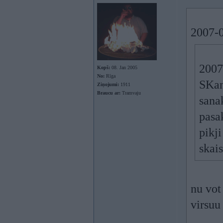
2007-0
2007
Kopš:
08. Jan 2005
No:
Rīga
SKan
Ziņojumi:
1911
Braucu ar:
Tramvaju
sana
pasa
pikj
skai
nu vot
virsuu 