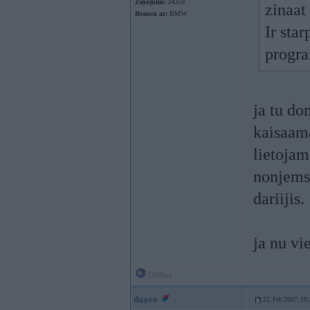
Ziņojumi:
24359
zinaat
Braucu ar:
BMW
Ir sta
progra
ja tu do
kaisaam
lietojam
nonjems/
dariijis.
ja nu vi
Offline
daavo
22. Feb 2007, 19