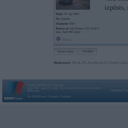
izpūsts,
Kopš:
29. Apr 2004
No:
Sigulda
Ziņojumi:
8334
Braucu ar:
Alfa Romeo 159, Ford S-
max, Saab 900 cabrio
Offline
Jauna tēma
Atbildēt
Moderatori:
968-jk
,
AV
,
AiwaShuraLLP
,
GirtzB
,
Lafter
Vortāls BMWPower.lv darbojas
kopš 2002. gada 14. maija. Tas nav auto klubs un nav saistīts ar
Galvena
|
Fo
BMW AG.
Par BMWPower
|
Kontakti
|
Reklāma