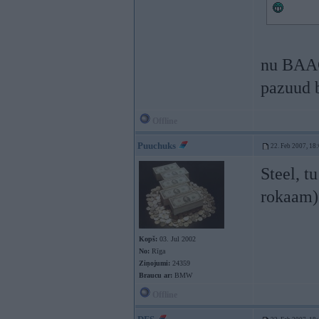
nu BAAC!
pazuud 
Offline
Puuchuks
22. Feb 2007, 18
Steel, t
rokaam
Kopš:
03. Jul 2002
No:
Rīga
Ziņojumi:
24359
Braucu ar:
BMW
Offline