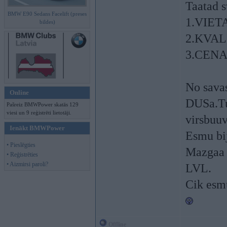
Taatad s
BMW E90 Sedans Facelift (preses
1.VIET
bildes)
2.KVAL
3.CEN
No savas
Online
DUSa.Tu
Pašreiz BMWPower skatās 129
viesi un 9 reģistrēti lietotāji.
virsbuuv
Ienākt BMWPower
Esmu bi
• Pieslēgties
Mazgaa d
• Reģistrēties
• Aizmirsi paroli?
LVL.
Cik esmu
Offline