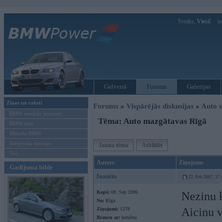
Sveiks,
Viesi!
Ie
Galvenā
Forums
Galerijas
Ziņas un raksti
Forums
»
Vispārējās diskusijas
»
Auto s
BMW modeļu jaunumi
Tēma: Auto mazgātavas Rīgā
BMW testi
Mēneša BMW
Sērijveida tūnings
Jauna tēma
Atbildēt
Vel...
Autors
Ziņojums
Gadījuma bilde
Juanito
22. Feb 2007, 17
Kopš:
08. Sep 2006
Nezinu k
No:
Rīga
Aicinu v
Ziņojumi:
1278
Braucu ar:
benzīnu