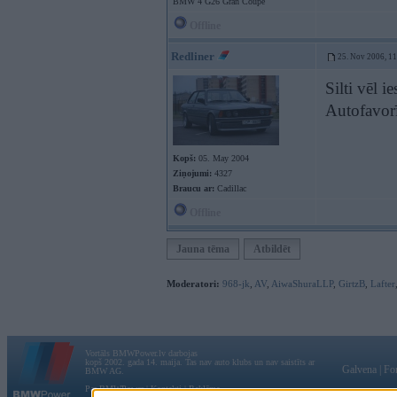
BMW 4 G26 Gran Coupe
Offline
Redliner
25. Nov 2006, 1
Silti vēl
Autofavor
Kopš:
05. May 2004
Ziņojumi:
4327
Braucu ar:
Cadillac
Offline
Jauna tēma
Atbildēt
Moderatori:
968-jk
,
AV
,
AiwaShuraLLP
,
GirtzB
,
Lafter
Vortāls BMWPower.lv darbojas
kopš 2002. gada 14. maija. Tas nav auto klubs un nav saistīts ar
Galvena
|
Fo
BMW AG.
Par BMWPower
|
Kontakti
|
Reklāma