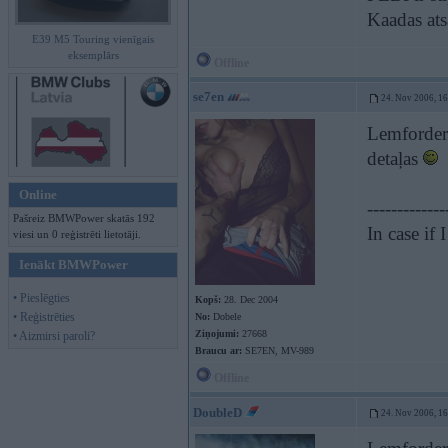
Kaadas at
E39 M5 Touring vienīgais
eksemplārs
Offline
se7en
24. Nov 2006, 1
Lemforders
detaļas
Online
-------------
Pašreiz BMWPower skatās 192
In case if
viesi un 0 reģistrēti lietotāji.
Ienākt BMWPower
• Pieslēgties
Kopš:
28. Dec 2004
• Reģistrēties
No:
Dobele
Ziņojumi:
27668
• Aizmirsi paroli?
Braucu ar:
SE7EN, MV-989
Offline
DoubleD
24. Nov 2006, 1