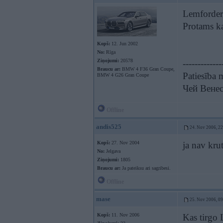
Lemforder
Protams ka
Kopš:
12. Jun 2002
No:
Rīga
Ziņojumi:
20578
-------------
Braucu ar:
BMW 4 F36 Gran Coupe,
Patiesība 
BMW 4 G26 Gran Coupe
Чей Венес
Offline
andis525
24. Nov 2006, 2
Kopš:
27. Nov 2004
ja nav kru
No:
Jelgava
Ziņojumi:
1805
Braucu ar:
Ja pateiksu ari sagribesi.
Offline
mase
25. Nov 2006, 0
Kopš:
11. Nov 2006
Kas tirgo