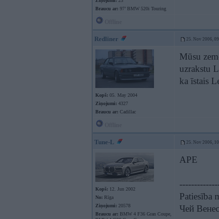
Ziņojumi:
23
Braucu ar:
97’ BMW 520i Touring
Offline
Redliner
25. Nov 2006, 0
Mūsu zemē 
uzrakstu L
ka īstais L
Kopš:
05. May 2004
Ziņojumi:
4327
Braucu ar:
Cadillac
Offline
Tune-L
25. Nov 2006, 1
APE
-------------
Kopš:
12. Jun 2002
Patiesība 
No:
Rīga
Ziņojumi:
20578
Чей Венес
Braucu ar:
BMW 4 F36 Gran Coupe,