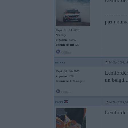
Lemforder
-------------
раз пошла 
Kopš:
01. Jul 2002
No:
Rīga
Ziņojumi:
50162
Braucu ar:
HH-325
Offline
mixxx
24. Nov 2006, 1
Kopš:
28. Feb 2005
Lemforders
Ziņojumi:
228
un beigti..
Braucu ar:
E 36 coupe
Offline
ixers
24. Nov 2006, 1
Lemforders