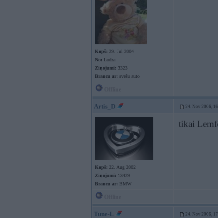
Kopš:
29. Jul 2004
No:
Ludza
Ziņojumi:
3323
Braucu ar:
svešu auto
Offline
Artis_D
24. Nov 2006, 1
tikai Lemf
Kopš:
22. Aug 2002
Ziņojumi:
13429
Braucu ar:
BMW
Offline
Tune-L
24. Nov 2006, 1