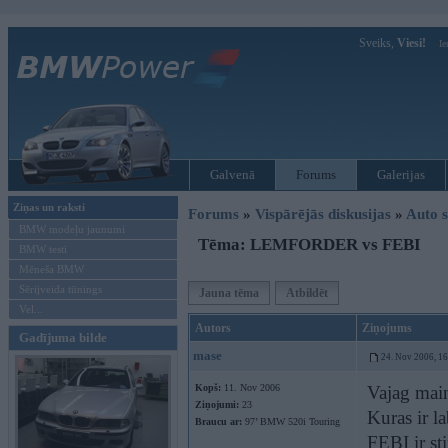
Sveiks,
Viesi!
Ie
Galvenā
Forums
Galerijas
Ziņas un raksti
Forums
»
Vispārējās diskusijas
»
Auto s
BMW modeļu jaunumi
Tēma: LEMFORDER vs FEBI
BMW testi
Mēneša BMW
Sērijveida tūnings
Jauna tēma
Atbildēt
Vel...
Autors
Ziņojums
Gadījuma bilde
mase
24. Nov 2006, 1
Kopš:
11. Nov 2006
Vajag main
Ziņojumi:
23
Kuras ir
Braucu ar:
97’ BMW 520i Touring
FEBI ir sti