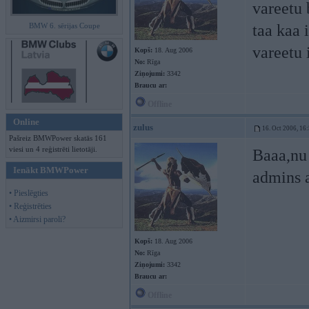
vareetu 
BMW 6. sērijas Coupe
taa kaa 
vareetu
Kopš:
18. Aug 2006
No:
Rīga
Ziņojumi:
3342
Braucu ar:
Offline
Online
zulus
16. Oct 2006, 16
Pašreiz BMWPower skatās 161
viesi un 4 reģistrēti lietotāji.
Baaa,nu 
Ienākt BMWPower
admins a
• Pieslēgties
• Reģistrēties
• Aizmirsi paroli?
Kopš:
18. Aug 2006
No:
Rīga
Ziņojumi:
3342
Braucu ar:
Offline