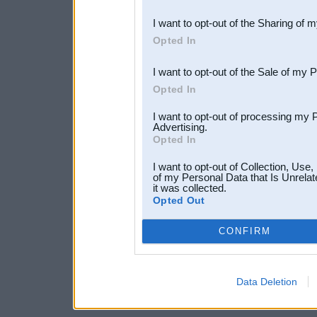
also be disclosed by us to 
I want to opt-out of the Sharing of 
Downstream Participants
th
Opted In
third parties.
I want to opt-out of the Sale of my 
Opted In
I want to opt-out of processing my 
Advertising.
Opted In
I want to opt-out of Collection, Use
of my Personal Data that Is Unrelat
it was collected.
Opted Out
CONFIRM
Data Deletion