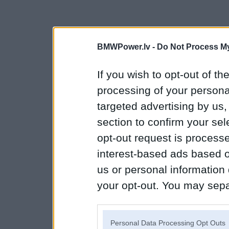
BMWPower.lv -
Do Not Process My
If you wish to opt-out of the
processing of your personal
targeted advertising by us
section to confirm your sel
opt-out request is proces
interest-based ads based o
us or personal information d
your opt-out. You may separ
disclosure of your personal
IAB’s list of downstream pa
Personal Data Processing Opt Outs