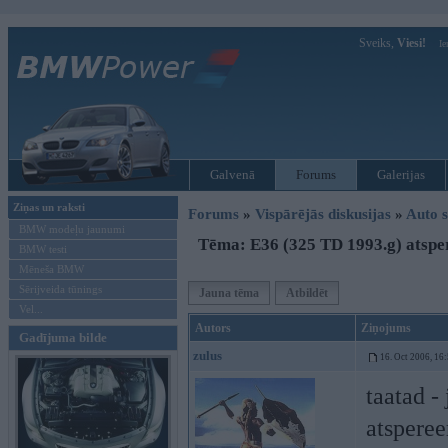
Sveiks,
Viesi!
Ie
Galvenā
Forums
Galerijas
Ziņas un raksti
Forums
»
Vispārējās diskusijas
»
Auto s
BMW modeļu jaunumi
Tēma: E36 (325 TD 1993.g) atspe
BMW testi
Mēneša BMW
Sērijveida tūnings
Jauna tēma
Atbildēt
Vel...
Autors
Ziņojums
Gadījuma bilde
zulus
16. Oct 2006, 16
taatad -
atspere