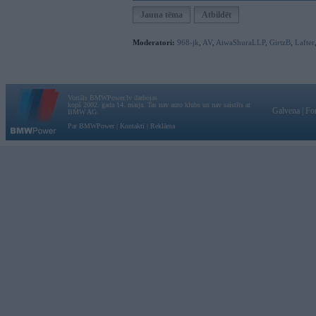
Jauna tēma
Atbildēt
Moderatori:
968-jk
,
AV
,
AiwaShuraLLP
,
GirtzB
,
Lafter
Vortāls BMWPower.lv darbojas
kopš 2002. gada 14. maija. Tas nav auto klubs un nav saistīts ar
Galvena
|
Fo
BMW AG.
Par BMWPower
|
Kontakti
|
Reklāma