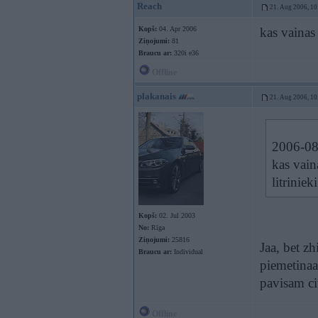
Reach
21. Aug 2006, 10
Kopš:
04. Apr 2006
kas vainas 
Ziņojumi:
81
Braucu ar:
320i e36
Offline
plakanais
21. Aug 2006, 10
2006-08-
kas vain
litrinieki
Kopš:
02. Jul 2003
No:
Rīga
Ziņojumi:
25816
Jaa, bet z
Braucu ar:
Individual
piemetinaa
pavisam ci
Offline