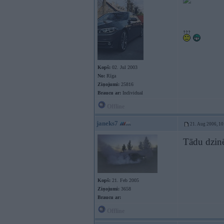
Kopš:
02. Jul 2003
No:
Rīga
Ziņojumi:
25816
Braucu ar:
Individual
Offline
janeks7
21. Aug 2006, 10
Tādu dzinē
Kopš:
21. Feb 2005
Ziņojumi:
3658
Braucu ar:
Offline