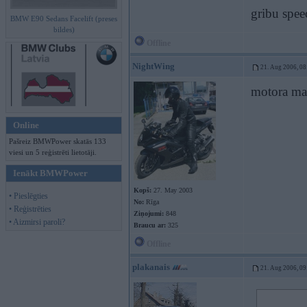
gribu spee
BMW E90 Sedans Facelift (preses
bildes)
Offline
NightWing
21. Aug 2006, 08
motora mai
Online
Pašreiz BMWPower skatās 133
viesi un 5 reģistrēti lietotāji.
Ienākt BMWPower
Kopš:
27. May 2003
• Pieslēgties
No:
Rīga
• Reģistrēties
Ziņojumi:
848
• Aizmirsi paroli?
Braucu ar:
325
Offline
plakanais
21. Aug 2006, 09