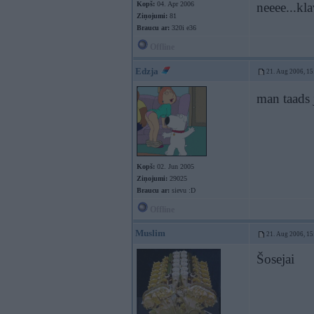
Kopš:
04. Apr 2006
neeee...kl
Ziņojumi:
81
Braucu ar:
320i e36
Offline
Edzja
21. Aug 2006, 15
man taads 
Kopš:
02. Jun 2005
Ziņojumi:
29025
Braucu ar:
sievu :D
Offline
Muslim
21. Aug 2006, 15
Šosejai