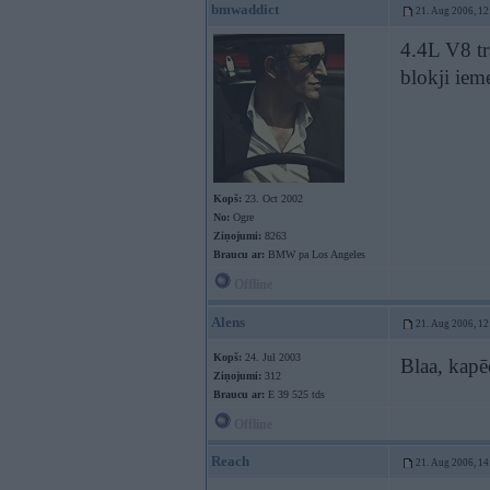
bmwaddict
21. Aug 2006, 12
4.4L V8 tr
blokji iem
Kopš:
23. Oct 2002
No:
Ogre
Ziņojumi:
8263
Braucu ar:
BMW pa Los Angeles
Offline
Alens
21. Aug 2006, 12
Kopš:
24. Jul 2003
Blaa, kapē
Ziņojumi:
312
Braucu ar:
E 39 525 tds
Offline
Reach
21. Aug 2006, 14