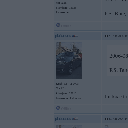
No:
Rīga
Ziņojumi:
13338
P.S. Bute, 
Braucu ar:
Offline
plakanais
21. Aug 2006, 10
2006-08-
P.S. Bute
Kopš:
02. Jul 2003
No:
Rīga
Ziņojumi:
25816
fui kaac t
Braucu ar:
Individual
Offline
plakanais
21. Aug 2006, 10