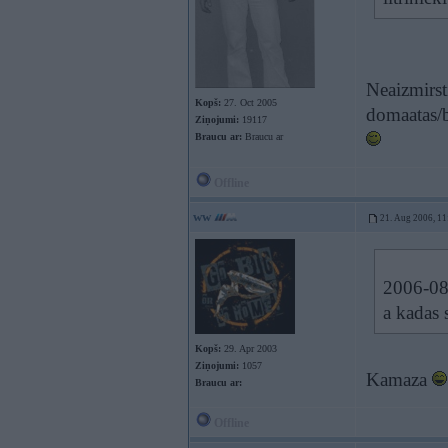
Neaizmirsti
Kopš:
27. Oct 2005
domaatas/bu
Ziņojumi:
19117
Braucu ar:
Braucu ar
Offline
ww
21. Aug 2006, 11
2006-08-
a kadas 
Kopš:
29. Apr 2003
Ziņojumi:
1057
Kamaza
Braucu ar:
Offline