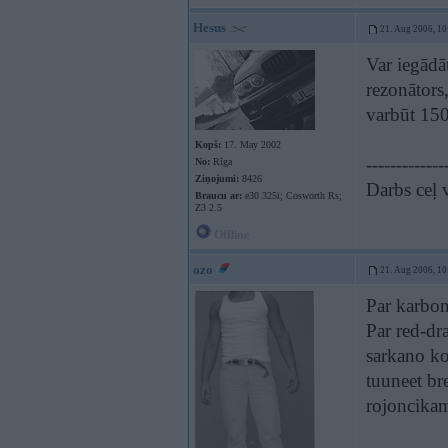
Hesus
21. Aug 2006, 10
Var iegādā
rezonātors,
varbūt 1500
Kopš:
17. May 2002
-------------
No:
Rīga
Ziņojumi:
8426
Darbs ceļ 
Braucu ar:
e30 325i; Cosworth Rs;
Z3 2.5
Offline
ozo
21. Aug 2006, 10
Par karbon
Par red-dr
sarkano ko
tuuneet br
rojoncikam