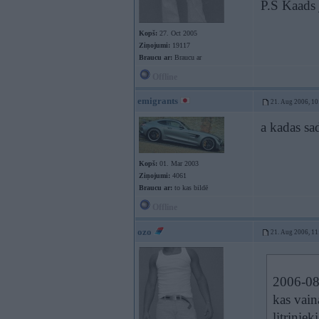
P.S Kaads 
Kopš:
27. Oct 2005
Ziņojumi:
19117
Braucu ar:
Braucu ar
Offline
emigrants
21. Aug 2006, 10
a kadas sa
Kopš:
01. Mar 2003
Ziņojumi:
4061
Braucu ar:
to kas bildē
Offline
ozo
21. Aug 2006, 11
2006-08-
kas vain
litrinieki