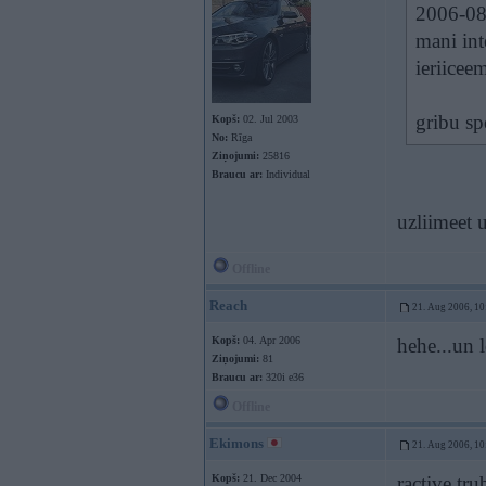
2006-08-
mani int
ieriicee
gribu sp
Kopš:
02. Jul 2003
No:
Rīga
Ziņojumi:
25816
Braucu ar:
Individual
uzliimeet 
Offline
Reach
21. Aug 2006, 10
Kopš:
04. Apr 2006
hehe...un 
Ziņojumi:
81
Braucu ar:
320i e36
Offline
Ekimons
21. Aug 2006, 10
Kopš:
21. Dec 2004
ractive tr