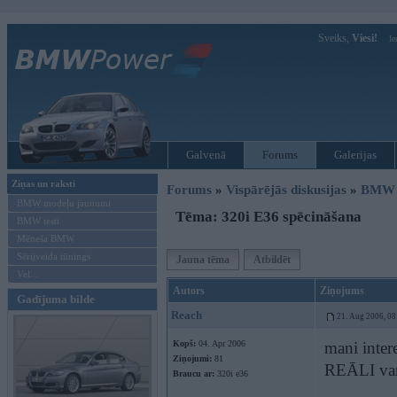
Sveiks,
Viesi!
Ie
Galvenā
Forums
Galerijas
Ziņas un raksti
Forums
»
Vispārējās diskusijas
»
BMW t
BMW modeļu jaunumi
Tēma: 320i E36 spēcināšana
BMW testi
Mēneša BMW
Sērijveida tūnings
Jauna tēma
Atbildēt
Vel...
Autors
Ziņojums
Gadījuma bilde
Reach
21. Aug 2006, 08
Kopš:
04. Apr 2006
mani inter
Ziņojumi:
81
REĀLI var p
Braucu ar:
320i e36