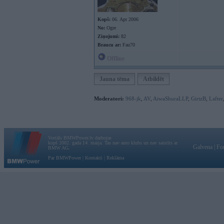
Kopš:
06. Apr 2006
No:
Ogre
Ziņojumi:
82
Braucu ar:
Fau70
Offline
Jauna tēma
Atbildēt
Moderatori:
968-jk
,
AV
,
AiwaShuraLLP
,
GirtzB
,
Lafter
Vortāls BMWPower.lv darbojas
kopš 2002. gada 14. maija. Tas nav auto klubs un nav saistīts ar
Galvena
|
Fo
BMW AG.
Par BMWPower
|
Kontakti
|
Reklāma