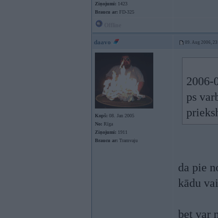
Ziņojumi:
1423
Braucu ar:
FD-325
Offline
daavo
09. Aug 2006, 23
2006-0
ps var
prieks
Kopš:
08. Jan 2005
No:
Rīga
Ziņojumi:
1911
Braucu ar:
Tramvaju
da pie n
kādu va
bet var 