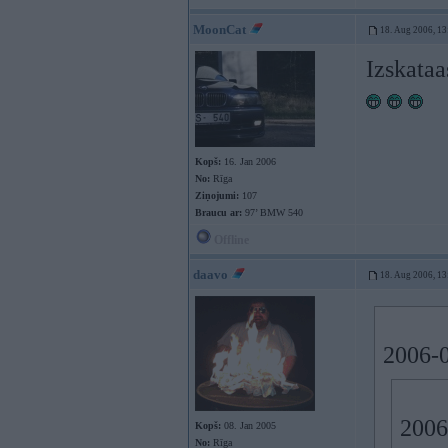
MoonCat
18. Aug 2006, 13
Izskataa
Kopš:
16. Jan 2006
No:
Rīga
Ziņojumi:
107
Braucu ar:
97’ BMW 540
Offline
daavo
18. Aug 2006, 13
2006-0
2006
Kopš:
08. Jan 2005
No:
Rīga