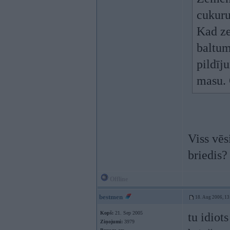
cukuru
Kad ze
baltum
pildīj
masu.
Viss vēs
briedis
Offline
bestmen
18. Aug 2006, 13
Kopš:
21. Sep 2005
tu idiots
Ziņojumi:
3979