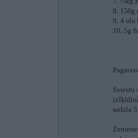
7. ½kg 
8. 150g
9. 4 olu
10. 5g ž
Pagatav
Sviestu 
izšķīdin
sadala 3
Zemenes 