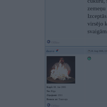
cukuru, 
zemeņu m
Izceptās
virsējo 
svaigām
Offline
daavo
18. Aug 2006, 13
Kopš:
08. Jan 2005
No:
Rīga
Ziņojumi:
1911
Braucu ar:
Tramvaju
Offline