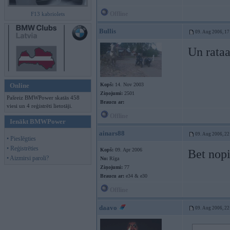
Offline
F13 kabriolets
Bullis
09. Aug 2006, 17
Un rataa
Online
Kopš:
14. Nov 2003
Ziņojumi:
2501
Pašreiz BMWPower skatās 458
Braucu ar:
viesi un 4 reģistrēti lietotāji.
Offline
Ienākt BMWPower
ainars88
09. Aug 2006, 22
• Pieslēgties
• Reģistrēties
Kopš:
09. Apr 2006
Bet nopi
• Aizmirsi paroli?
No:
Rīga
Ziņojumi:
77
Braucu ar:
e34 & e30
Offline
daavo
09. Aug 2006, 22