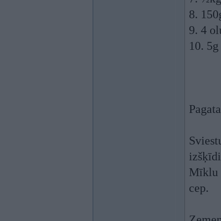
8. 150
9. 4 o
10. 5g
Pagata
Sviest
izšķīd
Mīklu 
cep.
Zemene