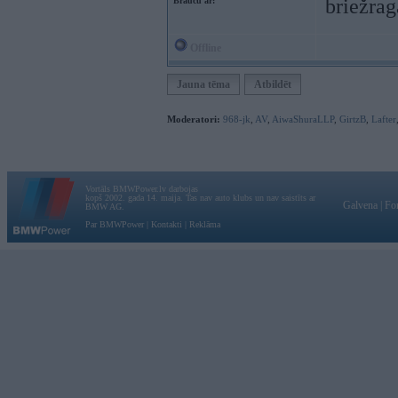
briežrag
Braucu ar:
Offline
Jauna tēma
Atbildēt
Moderatori:
968-jk
,
AV
,
AiwaShuraLLP
,
GirtzB
,
Lafter
Vortāls BMWPower.lv darbojas
kopš 2002. gada 14. maija. Tas nav auto klubs un nav saistīts ar
Galvena
|
Fo
BMW AG.
Par BMWPower
|
Kontakti
|
Reklāma