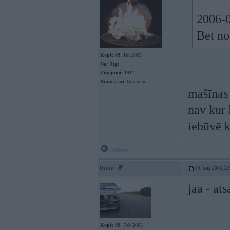
2006-0
Bet no
Kopš:
08. Jan 2005
No:
Rīga
Ziņojumi:
1911
Braucu ar:
Tramvaju
mašīnas 
nav kur 
iebūvē k
Offline
Roko
09. Aug 2006, 22
jaa - at
Kopš:
08. Feb 2003