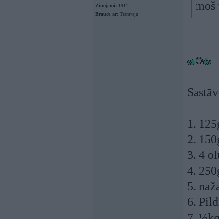
moš 
Ziņojumi:
1911
Braucu ar:
Tramvaju
Sastāv
1. 125
2. 150
3. 4 o
4. 250
5. naž
6. Pil
7. ½k