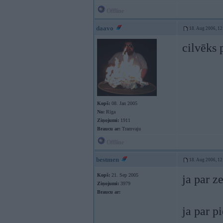
Offline
daavo
18. Aug 2006, 12
cilvēks 
Kopš:
08. Jan 2005
No:
Rīga
Ziņojumi:
1911
Braucu ar:
Tramvaju
Offline
bestmen
18. Aug 2006, 12
Kopš:
21. Sep 2005
ja par z
Ziņojumi:
3979
Braucu ar:
ja par p