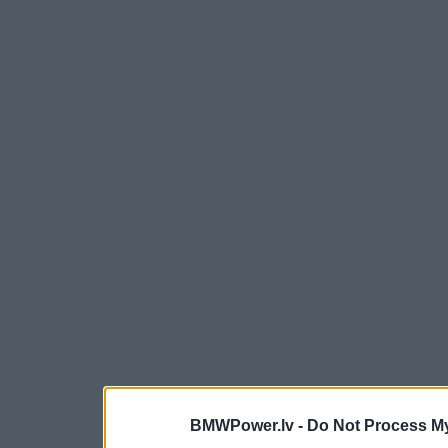
BMWPower.lv -
Do Not Process My