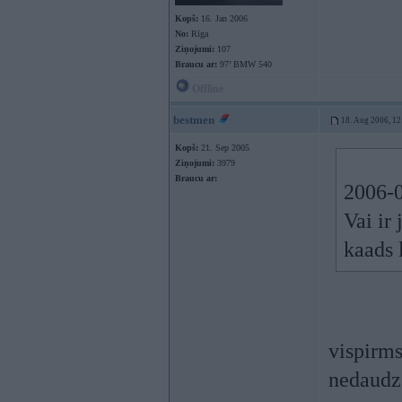
Kopš:
16. Jan 2006
No:
Rīga
Ziņojumi:
107
Braucu ar:
97’ BMW 540
Offline
bestmen
18. Aug 2006, 12
Kopš:
21. Sep 2005
Ziņojumi:
3979
Braucu ar:
2006-0
Vai ir
kaads 
vispirms
nedaudz 