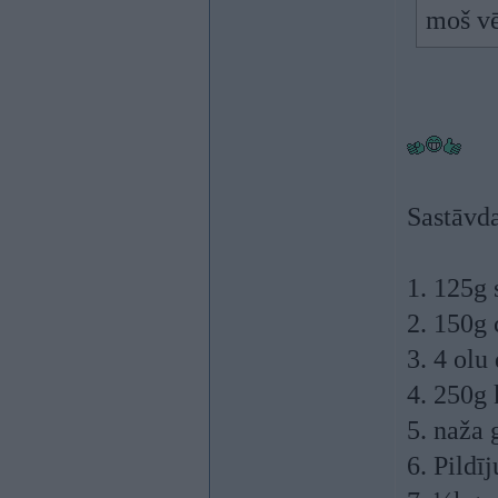
moš vē
Sastāvda
1. 125g 
2. 150g
3. 4 olu
4. 250g 
5. naža 
6. Pild