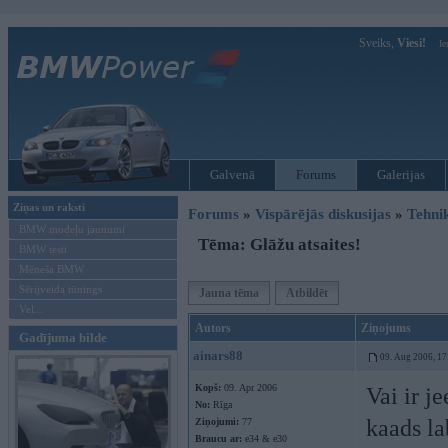
Sveiks,
Viesi!
Ie
Galvenā
Forums
Galerijas
Ziņas un raksti
Forums
»
Vispārējās diskusijas
»
Tehni
BMW modeļu jaunumi
Tēma: Glāžu atsaites!
BMW testi
Mēneša BMW
Sērijveida tūnings
Jauna tēma
Atbildēt
Vel...
Autors
Ziņojums
Gadījuma bilde
ainars88
09. Aug 2006, 17
Kopš:
09. Apr 2006
Vai ir j
No:
Rīga
kaads la
Ziņojumi:
77
Braucu ar:
e34 & e30