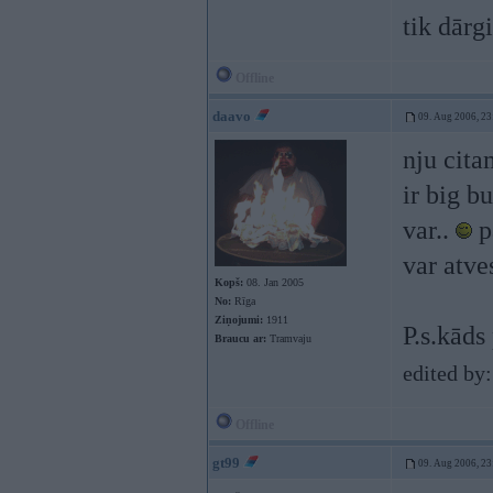
tik dārgi
Offline
daavo
09. Aug 2006, 23
nju cita
ir big b
var..
p
var atve
Kopš:
08. Jan 2005
No:
Rīga
Ziņojumi:
1911
P.s.kāds
Braucu ar:
Tramvaju
edited by
Offline
gt99
09. Aug 2006, 23