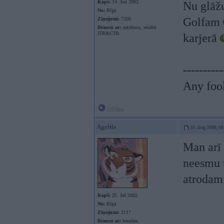
Kopš:
14. Jun 2002
Nu glāžu
No:
Rīga
Golfam
Ziņojumi:
7200
Braucu ar:
autobusu, reizēm
ITR&CTR
karjerā
----------
Any fool
Offline
Agritis
10. Aug 2006, 08
Man arī 
neesmu t
atrodami
Kopš:
25. Jul 2002
No:
Rīga
Ziņojumi:
2117
Braucu ar:
benzīnu