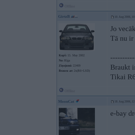
Offline
GirtzB
10. Aug 2006, 10
Jo vecāk
Tā nu ir 
Kopš:
15. May 2002
----------
No:
Rīga
Braukt i
Ziņojumi:
22409
Braucu ar:
2x(R6+LSD)
Tikai R
Offline
MoonCat
18. Aug 2006, 12
e-bay dr