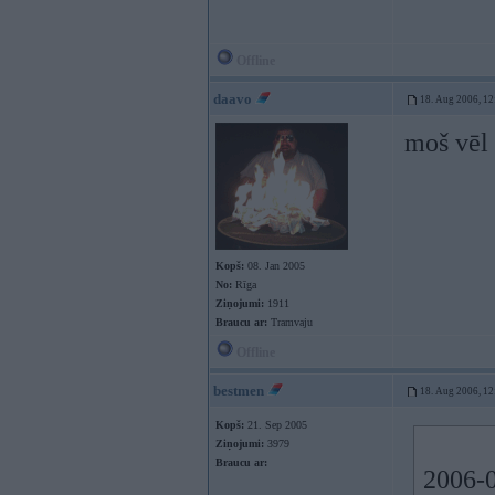
Offline
daavo
18. Aug 2006, 12
moš vēl
Kopš:
08. Jan 2005
No:
Rīga
Ziņojumi:
1911
Braucu ar:
Tramvaju
Offline
bestmen
18. Aug 2006, 12
Kopš:
21. Sep 2005
Ziņojumi:
3979
Braucu ar:
2006-0