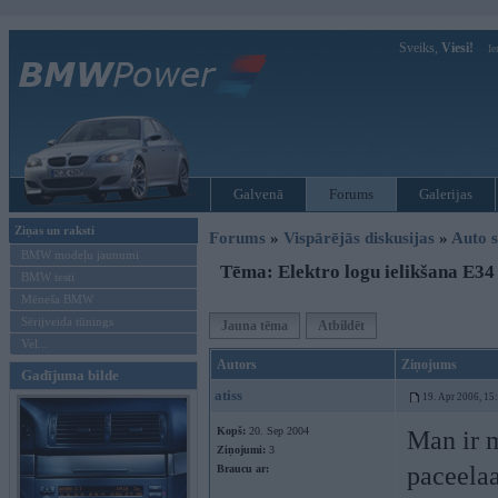
Sveiks,
Viesi!
Ie
Galvenā
Forums
Galerijas
Ziņas un raksti
Forums
»
Vispārējās diskusijas
»
Auto s
BMW modeļu jaunumi
Tēma: Elektro logu ielikšana E34
BMW testi
Mēneša BMW
Sērijveida tūnings
Jauna tēma
Atbildēt
Vel...
Autors
Ziņojums
Gadījuma bilde
atiss
19. Apr 2006, 15
Kopš:
20. Sep 2004
Man ir m
Ziņojumi:
3
paceelaa
Braucu ar: