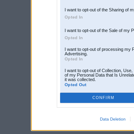
also be disclosed by us to 
I want to opt-out of the Sharing of 
Downstream Participants
th
Opted In
third parties.
I want to opt-out of the Sale of my 
Opted In
I want to opt-out of processing my 
Advertising.
Opted In
I want to opt-out of Collection, Use
of my Personal Data that Is Unrelat
it was collected.
Opted Out
CONFIRM
Data Deletion