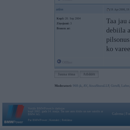
atiss
19. Apr 2006, 19
Kopš:
20. Sep 2004
Taa jau 
Ziņojumi:
3
debiila 
Braucu ar:
pilsonus
ko varee
Offline
Jauna tēma
Atbildēt
Moderatori:
968-jk
,
AV
,
AiwaShuraLLP
,
GirtzB
,
Lafter
Vortāls BMWPower.lv darbojas
kopš 2002. gada 14. maija. Tas nav auto klubs un nav saistīts ar
Galvena
|
Fo
BMW AG.
Par BMWPower
|
Kontakti
|
Reklāma