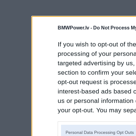
BMWPower.lv -
Do Not Process My
If you wish to opt-out of the
processing of your personal
targeted advertising by us
section to confirm your sel
opt-out request is proces
interest-based ads based o
us or personal information d
your opt-out. You may separ
disclosure of your personal
IAB’s list of downstream pa
Personal Data Processing Opt Outs