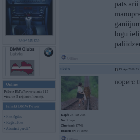
pats ari
manupraa
ganiijum
logu iel
BMW M5 E39
paliidze
Offline
uksits
19. Apr 2006, 15
noperc t
Online
Pašreiz BMWPower skatās 112
viesi un 5 reģistrēti lietotāji.
Ienākt BMWPower
Kopš:
23. Jan 2006
• Pieslēgties
No:
Zilupe
• Reģistrēties
Ziņojumi:
17701
• Aizmirsi paroli?
Braucu ar:
V8 diesel
Offline