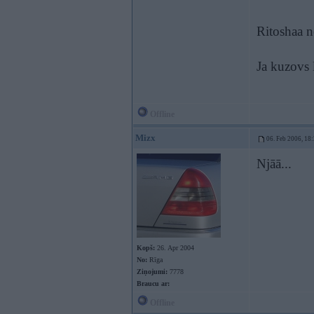
Ritoshaa 
Ja kuzovs 
Offline
Mizx
06. Feb 2006, 18
Njāā...
Kopš:
26. Apr 2004
No:
Rīga
Ziņojumi:
7778
Braucu ar:
Offline