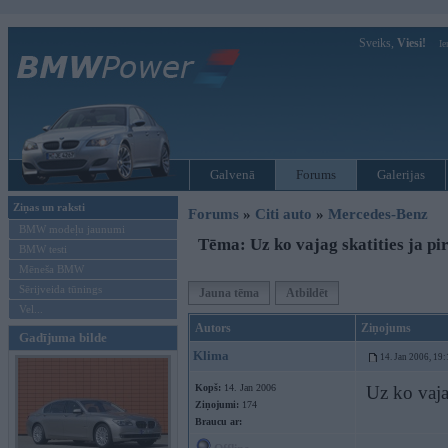
Sveiks,
Viesi!
Ie
Galvenā
Forums
Galerijas
Ziņas un raksti
Forums
»
Citi auto
»
Mercedes-Benz
BMW modeļu jaunumi
Tēma: Uz ko vajag skatities ja pi
BMW testi
Mēneša BMW
Sērijveida tūnings
Jauna tēma
Atbildēt
Vel...
Autors
Ziņojums
Gadījuma bilde
Klima
14. Jan 2006, 19:
Kopš:
14. Jan 2006
Uz ko vaja
Ziņojumi:
174
Braucu ar: