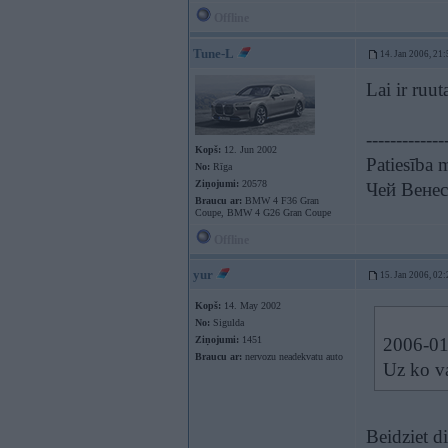
Offline
Tune-L
14. Jan 2006, 21:
Lai ir ruu
-------------
Kopš:
12. Jun 2002
Patiesība 
No:
Rīga
Ziņojumi:
20578
Чей Венес
Braucu ar:
BMW 4 F36 Gran
Coupe, BMW 4 G26 Gran Coupe
Offline
yur
15. Jan 2006, 02:
Kopš:
14. May 2002
No:
Sigulda
Ziņojumi:
1451
2006-01-
Braucu ar:
nervozu neadekvatu auto
Uz ko va
Beidziet di