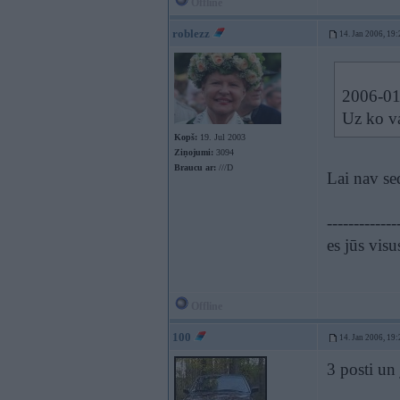
Offline
roblezz
14. Jan 2006, 19:
2006-01-
Uz ko va
Kopš:
19. Jul 2003
Ziņojumi:
3094
Braucu ar:
///D
Lai nav s
-------------
es jūs visus
Offline
100
14. Jan 2006, 19:
3 posti un 