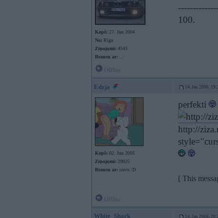
-------------
100.
Kopš:
27. Jun 2004
No:
Rīga
Ziņojumi:
4543
Braucu ar:
...
Offline
Edzja
14. Jan 2006, 19:
perfekti
http://zi
style="cur
Kopš:
02. Jun 2005
Ziņojumi:
29025
Braucu ar:
sievu :D
[ This messa
Offline
White_Shark
14. Jan 2006, 20: