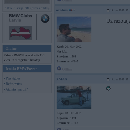
Offline
BMW 7. sērija F01 (preses bildes)
ozolins
14. Jan 2006, 19:
Uz razota
Kopš:
20. May 2002
Online
No:
Rīga
Pašreiz BMWPower skatās 171
Ziņojumi:
1564
viesi un 4 reģistrēti lietotāji.
Braucu ar:
///3+5
Ienākt BMWPower
Offline
• Pieslēgties
XMAX
14. Jan 2006, 19:
• Reģistrēties
• Aizmirsi paroli?
Kopš:
03. Dec 2002
Ziņojumi:
1194
Braucu ar:
....u.c