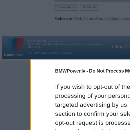
Jauna tēma
Atbildēt
Moderatori:
968-jk
,
AV
,
AiwaShuraLLP
,
GirtzB
,
Lafter
Vortāls BMWPower.lv darbojas
kopš 2002. gada 14. maija. Tas nav auto klubs un nav saistīts ar
Galvena
|
Fo
BMW AG.
Par BMWPower
|
Kontakti
|
Reklāma
BMWPower.lv -
Do Not Process My
If you wish to opt-out of the
processing of your personal
targeted advertising by us
section to confirm your sel
opt-out request is proces