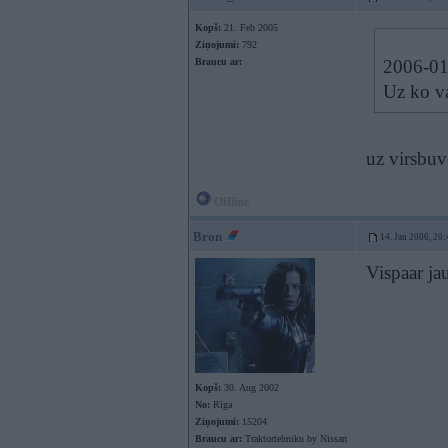
Kopš:
21. Feb 2005
Ziņojumi:
792
Braucu ar:
2006-01-
Uz ko va
uz virsbuv
Offline
Bron
14. Jan 2006, 20:
Vispaar ja
Kopš:
30. Aug 2002
No:
Rīga
Ziņojumi:
15204
Braucu ar:
Traktortehniku by Nissan