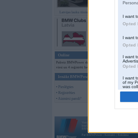
Persona
Latvijas lauku tūninga šedevri
I want t
Opted 
I want t
Opted 
Online
I want 
Advertis
Pašreiz BMWPower skatās 158
Opted 
viesi un 4 reģistrēti lietotāji.
Ienākt BMWPower
I want t
of my P
was col
• Pieslēgties
Opted 
• Reģistrēties
• Aizmirsi paroli?
Vortāls BMWPower.lv darbojas
kopš 2002. gada 14. maija. Tas nav auto klubs
BMW AG.
Par BMWPower
|
Kontakti
|
Reklāma