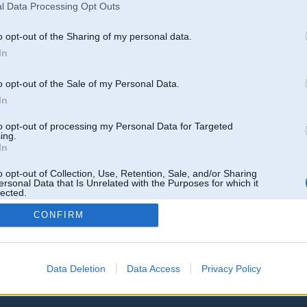
l Data Processing Opt Outs
o opt-out of the Sharing of my personal data.
In
o opt-out of the Sale of my Personal Data.
In
to opt-out of processing my Personal Data for Targeted
ing.
In
o opt-out of Collection, Use, Retention, Sale, and/or Sharing
ersonal Data that Is Unrelated with the Purposes for which it
lected.
Out
CONFIRM
Data Deletion
Data Access
Privacy Policy
 un nav saistīts ar
Galvena
|
Forums
|
Galerijas
|
Reģistrācija
|
Lietotaāji
|
Meklētājs
|
Reklā