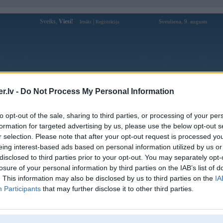
Sveiks,
Viesi!
|
Svetdiena, 9. augusts
Ienākt
Reģistrācija
Forums
Galerijas
Reģistrācija
Lietotāji
Meklētājs
.lv -
Do Not Process My Personal Information
pārējās diskusijas
»
BMW tūnings
to opt-out of the sale, sharing to third parties, or processing of your per
reiz par e34 melnajaam lampaam
formation for targeted advertising by us, please use the below opt-out s
r selection. Please note that after your opt-out request is processed y
Atbildēt
eing interest-based ads based on personal information utilized by us or
disclosed to third parties prior to your opt-out. You may separately opt-
Ziņojums
losure of your personal information by third parties on the IAB’s list of
. This information may also be disclosed by us to third parties on the
IA
Atbildēt
Participants
that may further disclose it to other third parties.
k
,
AV
,
AiwaShuraLLP
,
GirtzB
,
Lafter
,
PERFS
,
RVR
,
SteelRat
,
VLD
,
linda
,
mrc
,
noisex
,
smudo