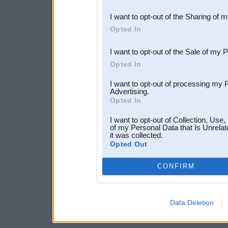
also be disclosed by us to 
I want to opt-out of the Sharing of 
Downstream Participants
th
Opted In
third parties.
I want to opt-out of the Sale of my 
Opted In
I want to opt-out of processing my 
Advertising.
Opted In
I want to opt-out of Collection, Use
of my Personal Data that Is Unrelat
it was collected.
Opted Out
CONFIRM
Data Deletion