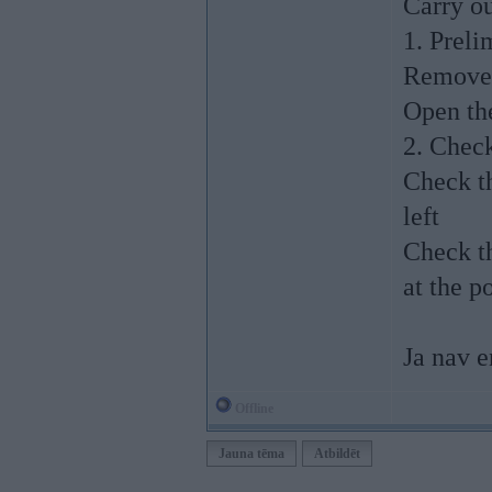
Carry ou
1. Prel
Remove t
Open the
2. Chec
Check th
left
Check th
at the p
Ja nav 
Offline
Jauna tēma
Atbildēt