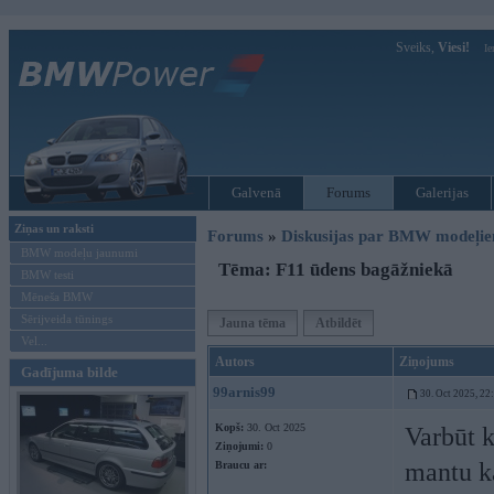
Sveiks,
Viesi!
Ie
Galvenā
Forums
Galerijas
Ziņas un raksti
Forums
»
Diskusijas par BMW modeļi
BMW modeļu jaunumi
Tēma: F11 ūdens bagāžniekā
BMW testi
Mēneša BMW
Sērijveida tūnings
Jauna tēma
Atbildēt
Vel...
Autors
Ziņojums
Gadījuma bilde
99arnis99
30. Oct 2025, 22
Kopš:
30. Oct 2025
Varbūt k
Ziņojumi:
0
mantu k
Braucu ar: