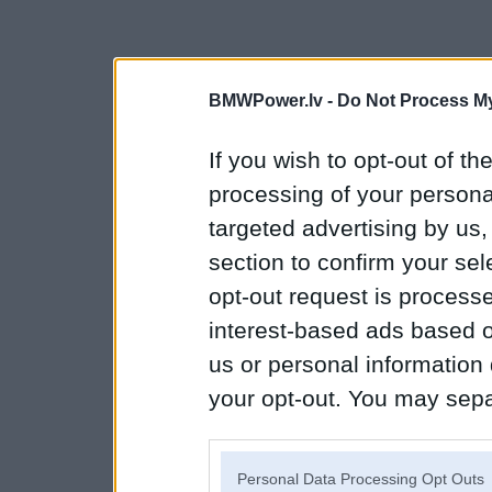
BMWPower.lv -
Do Not Process My
If you wish to opt-out of the
processing of your personal
targeted advertising by us
section to confirm your sel
opt-out request is proces
interest-based ads based o
us or personal information d
your opt-out. You may separ
disclosure of your personal
IAB’s list of downstream pa
Personal Data Processing Opt Outs