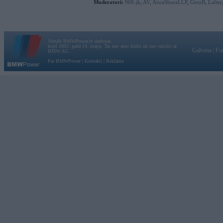
Moderatori:
968-jk
,
AV
,
AiwaShuraLLP
,
GirtzB
,
Lafter
Vortāls BMWPower.lv darbojas
kopš 2002. gada 14. maija. Tas nav auto klubs un nav saistīts ar
Galvena
|
Fo
BMW AG.
Par BMWPower
|
Kontakti
|
Reklāma