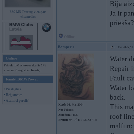
Bija aiz
Ja ir pa
E39 M5 Touring vienīgais
eksemplārs
priekšā
Offline
Bamperis
31. Oct 2025, 10
Water dr
Online
Pašreiz BMWPower skatās 149
Repair i
viesi un 8 reģistrēti lietotāji.
Fault ca
Ienākt BMWPower
Water ba
• Pieslēgties
• Reģistrēties
back.
• Aizmirsi paroli?
Kopš:
04. Mar 2004
This may
No:
Tukums
roof lin
Ziņojumi:
4837
Braucu ar:
14` f11 530Xd ///M
malfunc