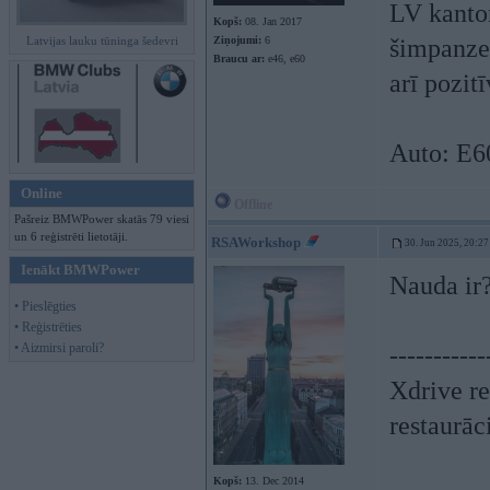
LV kantor
Kopš:
08. Jan 2017
Latvijas lauku tūninga šedevri
Ziņojumi:
6
šimpanzes
Braucu ar:
e46, e60
arī pozit
Auto: E6
Online
Offline
Pašreiz BMWPower skatās 79 viesi
un 6 reģistrēti lietotāji.
RSAWorkshop
30. Jun 2025, 20:27
Ienākt BMWPower
Nauda ir
• Pieslēgties
• Reģistrēties
• Aizmirsi paroli?
-----------
Xdrive re
restaurāc
Kopš:
13. Dec 2014