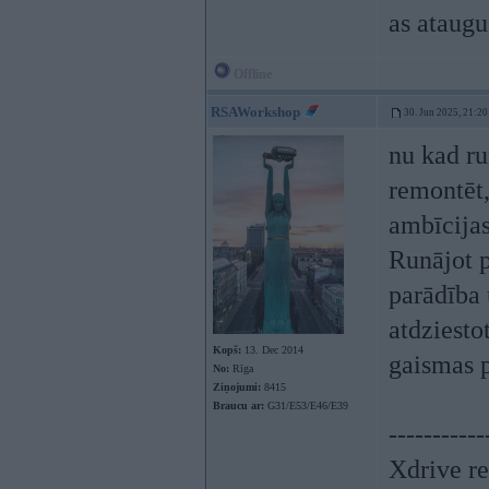
as ataugu
Offline
RSAWorkshop
30. Jun 2025, 21:20
nu kad ru
remontēt,
ambīcija
Runājot p
parādība 
atdziesto
Kopš:
13. Dec 2014
gaismas p
No:
Rīga
Ziņojumi:
8415
Braucu ar:
G31/E53/E46/E39
-----------
Xdrive re