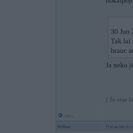
nokalpoj
30 Jun 
Tak lai
brauc a
Ja neko j
[ Šo ziņu 
Offline
MrBane
30. Jun 2025, 22:13