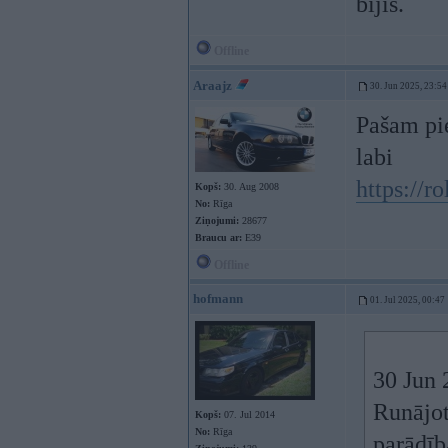
bijis.
Offline
Araajz
30. Jun 2025, 23:54
Pašam pie
labi
https://r
Kopš:
30. Aug 2008
No:
Rīga
Ziņojumi:
28677
Braucu ar:
E39
Offline
hofmann
01. Jul 2025, 00:47
30 Jun 
Runājot
Kopš:
07. Jul 2014
No:
Rīga
parādīb