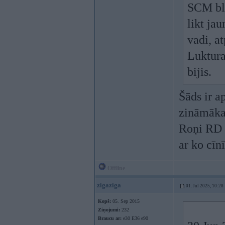
SCM blo
likt ja
vadi, a
Luktura
bijis.
Šāds ir a
zināmākaj
Roņi RD u
ar ko cīnī
Offline
zigaziga
01. Jul 2025, 10:28
Kopš:
05. Sep 2015
Ziņojumi:
232
Braucu ar:
e30 E36 e90