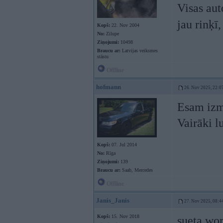
Visas aut
jau rinķī
Kopš:
22. Nov 2004
No:
Zilupe
Ziņojumi:
10498
Braucu ar:
Latvijas veiksmes
stāstu
Offline
hofmann
26. Nov 2025, 22:0
Esam izm
Vairāki l
Kopš:
07. Jul 2014
No:
Rīga
Ziņojumi:
139
Braucu ar:
Saab, Mercedes
Offline
Janis_Janis
27. Nov 2025, 08:4
Kopš:
15. Nov 2018
sueta wor