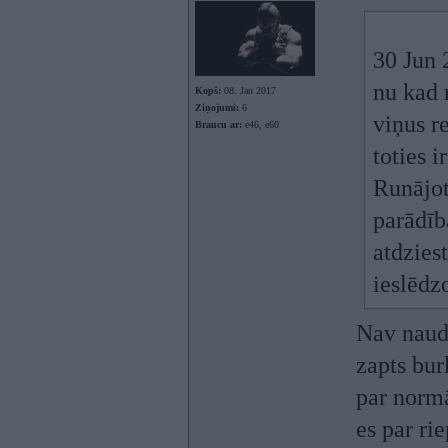
30 Jun 
nu kad r
Kopš:
08. Jan 2017
Ziņojumi:
6
viņus r
Braucu ar:
e46, e60
toties i
Runājot
parādīb
atdzies
ieslēdz
Nav nauda
zapts bu
par normā
es par r