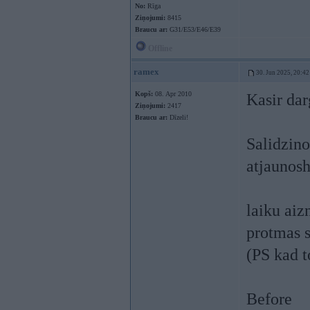
No:
Rīga
Ziņojumi:
8415
Braucu ar:
G31/E53/E46/E39
Offline
ramex
30. Jun 2025, 20:42
Kopš:
08. Apr 2010
Kasir da
Ziņojumi:
2417
Braucu ar:
Dīzeli!
Salidzino
atjaunosh
laiku aiz
protmas 
(PS kad t
Before