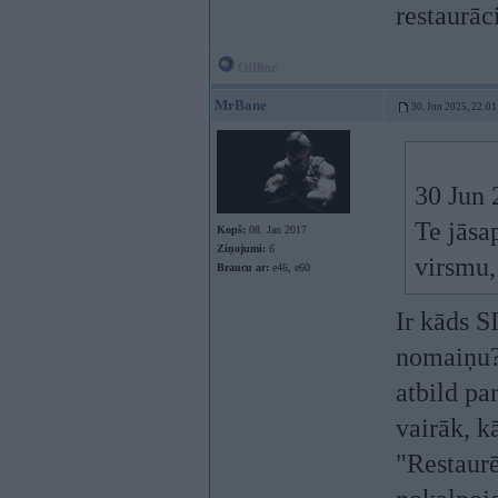
restaurāc
Offline
MrBane
30. Jun 2025, 22:01
30 Jun 
Te jāsa
Kopš:
08. Jan 2017
Ziņojumi:
6
virsmu,
Braucu ar:
e46, e60
Ir kāds S
nomaiņu? 
atbild pa
vairāk, k
"Restaurē