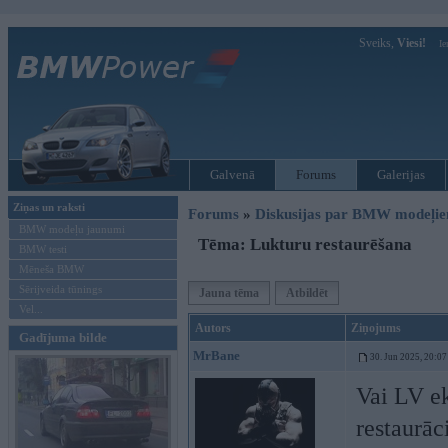
Sveiks,
Viesi!
Ie
Galvenā
Forums
Galerijas
Ziņas un raksti
Forums
»
Diskusijas par BMW modeļi
BMW modeļu jaunumi
Tēma: Lukturu restaurēšana
BMW testi
Mēneša BMW
Sērijveida tūnings
Jauna tēma
Atbildēt
Vel...
Autors
Ziņojums
Gadījuma bilde
MrBane
30. Jun 2025, 20:07
Vai LV ek
restaurāc