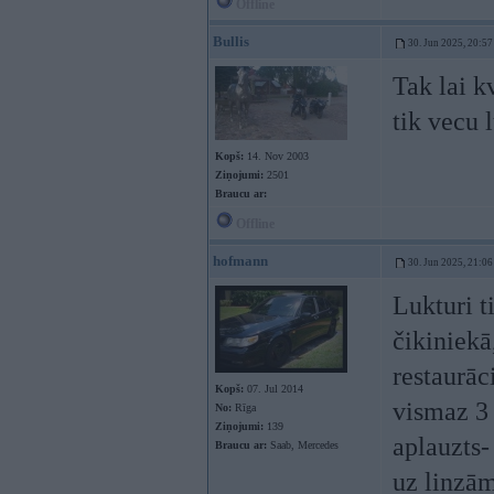
Offline
Bullis
30. Jun 2025, 20:57
Tak lai k
tik vecu 
Kopš:
14. Nov 2003
Ziņojumi:
2501
Braucu ar:
Offline
hofmann
30. Jun 2025, 21:06
Lukturi t
čikiniekā
restaurāc
Kopš:
07. Jul 2014
vismaz 3 
No:
Rīga
Ziņojumi:
139
aplauzts-
Braucu ar:
Saab, Mercedes
uz linzām