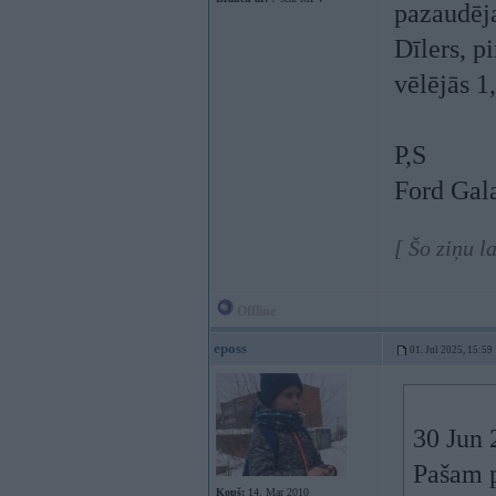
pazaudēja
Dīlers, p
vēlējās 1
P,S
Ford Gal
[ Šo ziņu l
Offline
eposs
01. Jul 2025, 15:59
30 Jun 
Pašam p
Kopš:
14. Mar 2010