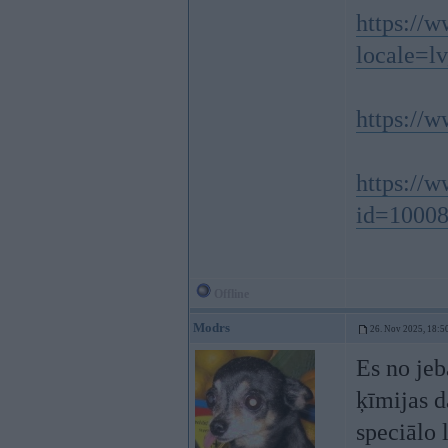
https://
locale=l
https://
https://
id=10008
Offline
Modrs
26. Nov 2025, 18:5
Es no jeb
ķīmijas d
speciālo 