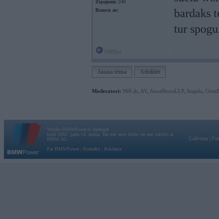
Ziņojumi:
240
bardaks t
Braucu ar:
tur spogu
Offline
Jauna tēma
Atbildēt
Moderatori:
968-jk
,
AV
,
AiwaShuraLLP
,
Angelz
,
Girtz
Vortāls BMWPower.lv darbojas
kopš 2002. gada 14. maija. Tas nav auto klubs un nav saistīts ar
Galvena
|
Fo
BMW AG.
Par BMWPower
|
Kontakti
|
Reklāma