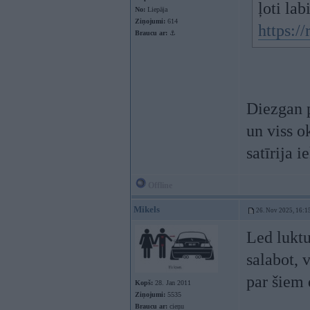
ļoti lab
No:
Liepāja
Ziņojumi:
614
https:/
Braucu ar:
⚓
Diezgan p
un viss o
satīrija 
Offline
Mikels
26. Nov 2025, 16:1
Led luktu
salabot, 
par šiem
Kopš:
28. Jan 2011
Ziņojumi:
5535
Braucu ar:
cieņu