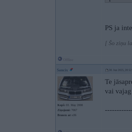
PS ja int
[ Šo ziņu l
Offline
Sancix
30. Jun 2025, 20:52
Te jāsapr
vai vajag
Kopš:
03. May 2008
-----------
Ziņojumi:
7067
Braucu ar:
e36