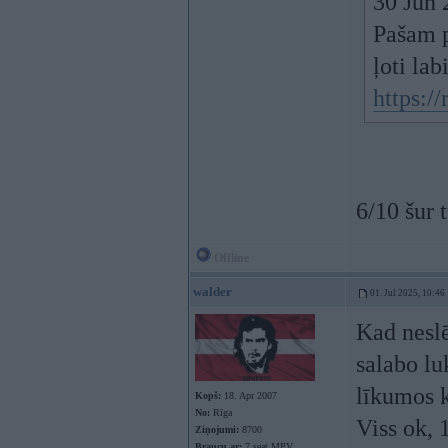
30 Jun 
Pašam p
ļoti lab
https:/
6/10 šur 
Offline
walder
01. Jul 2025, 10:46
Kad neslē
salabo lu
līkumos k
Kopš:
18. Apr 2007
No:
Rīga
Viss ok, 
Ziņojumi:
8700
Braucu ar:
7 seat MPV