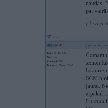
naudas! N
pat vairā
[ Šo ziņu 
Offline
HE9600
30. Jun 2025, 23:00
Kopš:
06. Jan 2005
Čomam ca
No:
Līvāni
xenon luk
Ziņojumi:
2514
Braucu ar:
Veciem BMW
lukturiem
SCM bloks
jaunu. Ne
atpakaļ s
Luktura h