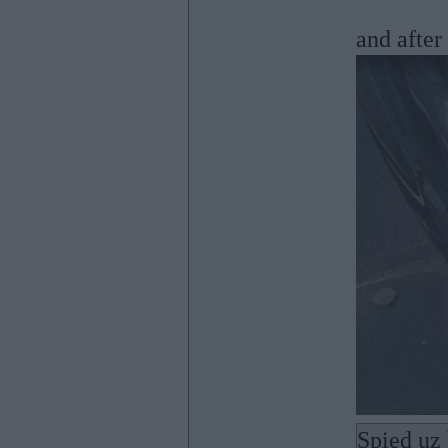
and after
Spied uz 