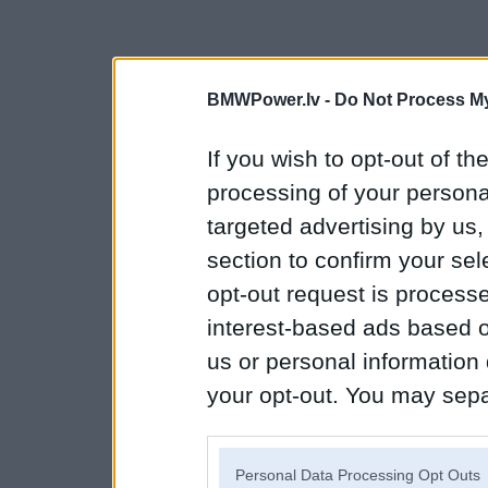
BMWPower.lv -
Do Not Process My
If you wish to opt-out of the
processing of your personal
targeted advertising by us
section to confirm your sel
opt-out request is proces
interest-based ads based o
us or personal information d
your opt-out. You may separ
disclosure of your personal
IAB’s list of downstream pa
Personal Data Processing Opt Outs