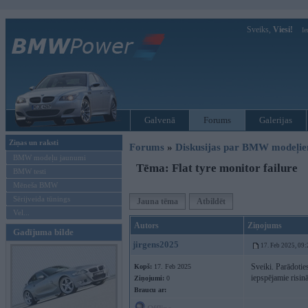
Sveiks,
Viesi!
Ie
Galvenā
Forums
Galerijas
Ziņas un raksti
Forums
»
Diskusijas par BMW modeļi
BMW modeļu jaunumi
Tēma: Flat tyre monitor failure
BMW testi
Mēneša BMW
Sērijveida tūnings
Jauna tēma
Atbildēt
Vel...
Autors
Ziņojums
Gadījuma bilde
jirgens2025
17. Feb 2025, 09:
Sveiki. Parādoties
Kopš:
17. Feb 2025
iepspējamie risin
Ziņojumi:
0
Braucu ar: