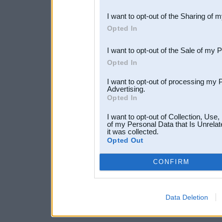
also be disclosed by us to 
I want to opt-out of the Sharing of 
Downstream Participants
th
Opted In
third parties.
I want to opt-out of the Sale of my 
Opted In
I want to opt-out of processing my 
Advertising.
Opted In
I want to opt-out of Collection, Use
of my Personal Data that Is Unrelat
it was collected.
Opted Out
CONFIRM
Data Deletion