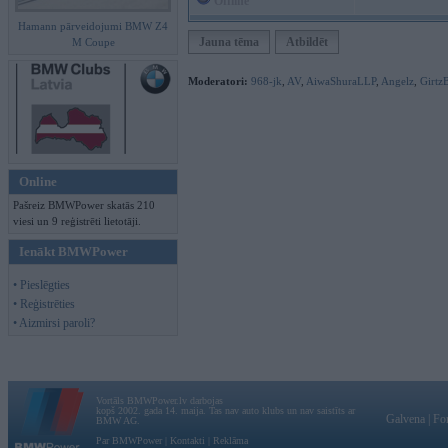
Offline
Hamann pārveidojumi BMW Z4
Jauna tēma
Atbildēt
M Coupe
Moderatori:
968-jk
,
AV
,
AiwaShuraLLP
,
Angelz
,
Girtz
Online
Pašreiz BMWPower skatās 210
viesi un 9 reģistrēti lietotāji.
Ienākt BMWPower
• Pieslēgties
• Reģistrēties
• Aizmirsi paroli?
Vortāls BMWPower.lv darbojas
kopš 2002. gada 14. maija. Tas nav auto klubs un nav saistīts ar
Galvena
|
Fo
BMW AG.
Par BMWPower
|
Kontakti
|
Reklāma