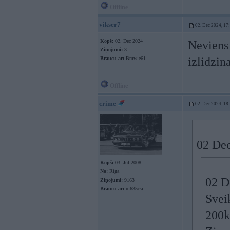
Offline
vikser7
02. Dec 2024, 17
Kopš:
02. Dec 2024
Neviens 
Ziņojumi:
3
izlidzin
Braucu ar:
Bmw e61
Offline
crime
02. Dec 2024, 18
02 Dec
Kopš:
03. Jul 2008
No:
Rīga
02 D
Ziņojumi:
9163
Braucu ar:
m635csi
Svei
200