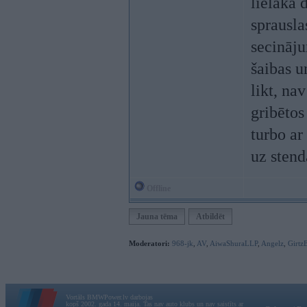
lielāka 
sprausla
secināj
šaibas u
likt, na
gribētos
turbo ar
uz stend
Offline
Jauna tēma
Atbildēt
Moderatori:
968-jk
,
AV
,
AiwaShuraLLP
,
Angelz
,
Girtz
Vortāls BMWPower.lv darbojas
kopš 2002. gada 14. maija. Tas nav auto klubs un nav saistīts ar