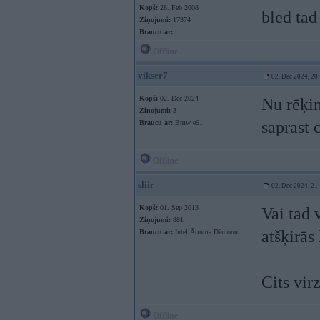
Kopš:
28. Feb 2008
bled tad
Ziņojumi:
17374
Braucu ar:
Offline
vikser7
02. Dec 2024, 20
Kopš:
02. Dec 2024
Nu rēķin
Ziņojumi:
3
saprast 
Braucu ar:
Bmw e61
Offline
sliir
02. Dec 2024, 21
Kopš:
01. Sep 2013
Vai tad 
Ziņojumi:
881
atšķirās
Braucu ar:
Intel Ātruma Dēmonu
Cits vir
Offline