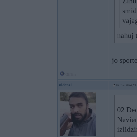
Zinu 
smid
vajag
nahuj 
jo sport
Offline
uldens1
02. Dec 2024, 19
02 Dec
Nevien
izlidz