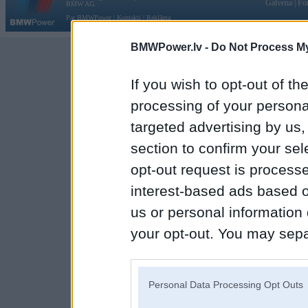
Galvena
|
Fo
BMW AG.
Par BMWPower
|
Kontakti
|
Reklāma
BMWPower.lv -
Do Not Process My
If you wish to opt-out of the
processing of your personal
targeted advertising by us
section to confirm your sel
opt-out request is proces
interest-based ads based o
us or personal information d
your opt-out. You may separ
disclosure of your personal
IAB’s list of downstream pa
Personal Data Processing Opt Outs
also be disclosed by us to 