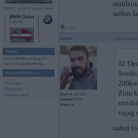
smidzina
BMW 7. sērija F01 (preses bildes)
saibas l
Offline
uldens1
02. Dec 2024, 16
Online
Pašreiz BMWPower skatās 137
02 Dec
viesi un 5 reģistrēti lietotāji.
Sveiki
Ienākt BMWPower
200kw
• Pieslēgties
• Reģistrēties
Zinu k
Kopš:
28. Feb 2008
• Aizmirsi paroli?
Ziņojumi:
17374
smidzi
Braucu ar:
vajag 
nahuj to