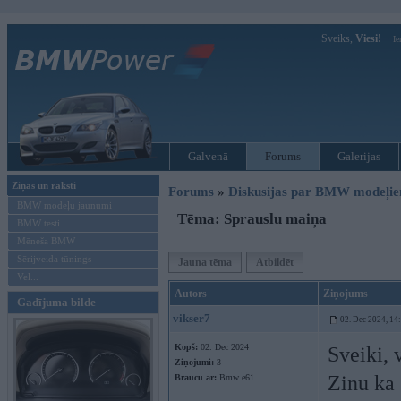
Sveiks,
Viesi!
Ie
Galvenā
Forums
Galerijas
Ziņas un raksti
Forums
»
Diskusijas par BMW modeļi
BMW modeļu jaunumi
Tēma: Sprauslu maiņa
BMW testi
Mēneša BMW
Sērijveida tūnings
Jauna tēma
Atbildēt
Vel...
Autors
Ziņojums
Gadījuma bilde
vikser7
02. Dec 2024, 14
Kopš:
02. Dec 2024
Sveiki, 
Ziņojumi:
3
Zinu ka 
Braucu ar:
Bmw e61