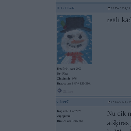
HiJaCKeR
02. Dec 2024, 21
reāli kā
Kopš:
04. Aug 2003
No:
Rīga
Ziņojumi:
4976
Braucu ar:
BMW E90 330i
Offline
vikser7
02. Dec 2024, 23
Kopš:
02. Dec 2024
Nu cik m
Ziņojumi:
3
atšķiras
Braucu ar:
Bmw e61