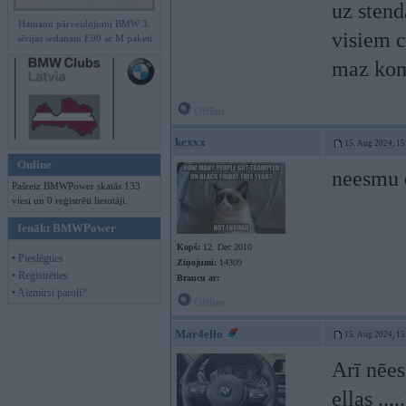
uz stend
Hamann pārveidojumi BMW 3.
visiem c
sērijas sedanam E90 ar M paketi
maz kom
Offline
kexxx
15. Aug 2024, 15
Online
neesmu d
Pašreiz BMWPower skatās 133
viesi un 0 reģistrēti lietotāji.
Ienākt BMWPower
Kopš:
12. Dec 2010
• Pieslēgties
Ziņojumi:
14309
• Reģistrēties
Braucu ar:
• Aizmirsi paroli?
Offline
Mar4ello
15. Aug 2024, 15
Arī nēes
eļļas ...