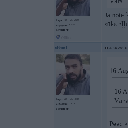
Vārstu
Jā notei
Kopš:
28. Feb 2008
sūks eļļ
Ziņojumi:
17375
Braucu ar:
Offline
uldens1
16. Aug 2024, 18
16 Au
16 A
Vārst
Kopš:
28. Feb 2008
Ziņojumi:
17375
Braucu ar:
Peec k