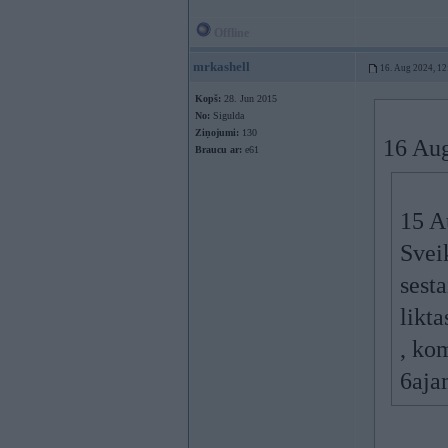
Offline
mrkashell
16. Aug 2024, 12
Kopš:
28. Jun 2015
No:
Sigulda
Ziņojumi:
130
16 Au
Braucu ar:
e61
15 A
Svei
sesta
likta
, ko
6aja