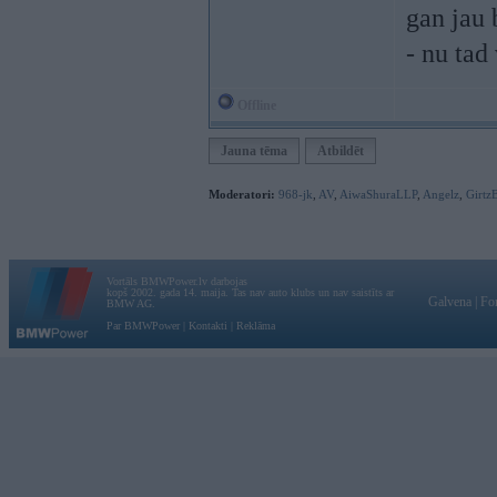
gan jau 
- nu tad 
Offline
Jauna tēma
Atbildēt
Moderatori:
968-jk
,
AV
,
AiwaShuraLLP
,
Angelz
,
Girtz
Vortāls BMWPower.lv darbojas
kopš 2002. gada 14. maija. Tas nav auto klubs un nav saistīts ar
Galvena
|
Fo
BMW AG.
Par BMWPower
|
Kontakti
|
Reklāma