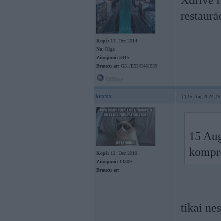
Xdrive r
restaurā
Kopš:
13. Dec 2014
No:
Rīga
Ziņojumi:
8415
Braucu ar:
G31/E53/E46/E39
Offline
kexxx
15. Aug 2024, 16
15 Au
kompre
Kopš:
12. Dec 2010
Ziņojumi:
14309
Braucu ar:
tikai ne