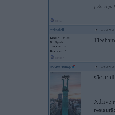
[ Šo ziņu
Offline
mrkashell
15. Aug 2024, 20
Kopš:
28. Jun 2015
Tiesham
No:
Sigulda
Ziņojumi:
130
Braucu ar:
e61
Offline
RSAWorkshop
15. Aug 2024, 20
sāc ar d
----------
Xdrive r
restaurā