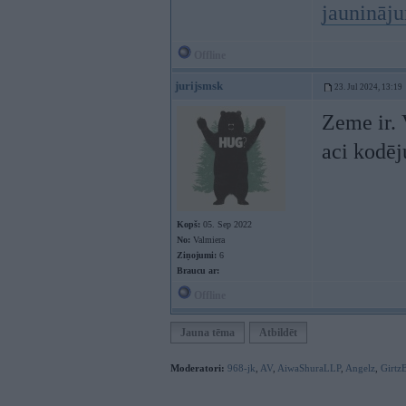
jaunināj
Offline
jurijsmsk
23. Jul 2024, 13:19
Zeme ir. 
aci kodē
Kopš:
05. Sep 2022
No:
Valmiera
Ziņojumi:
6
Braucu ar:
Offline
Jauna tēma
Atbildēt
Moderatori:
968-jk
,
AV
,
AiwaShuraLLP
,
Angelz
,
Girtz