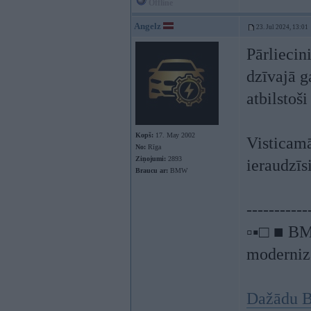
Offline
Angelz
23. Jul 2024, 13:01
Pārliecin
dzīvajā g
atbilstoši
Kopš:
17. May 2002
Visticamā
No:
Rīga
Ziņojumi:
2893
ieraudzīs
Braucu ar:
BMW
-----------
▫▪□ ■ BM
modernizā
Dažādu B