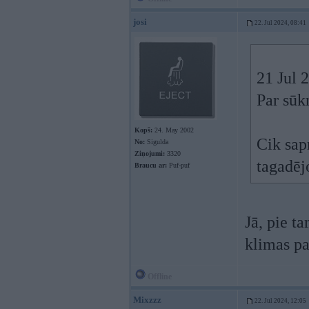
josi
22. Jul 2024, 08:41
21 Jul 
Par sūkn
Kopš:
24. May 2002
Cik sap
No:
Sigulda
Ziņojumi:
3320
tagadēj
Braucu ar:
Puf-puf
Jā, pie ta
klimas p
Offline
Mixzzz
22. Jul 2024, 12:05