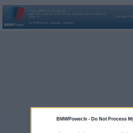
Vortāls BMWPower.lv darbojas
kopš 2002. gada 14. maija. Tas nav auto klubs un nav saistīts ar
Galvena
|
Fo
BMW AG.
Par BMWPower
|
Kontakti
|
Reklāma
BMWPower.lv -
Do Not Process My