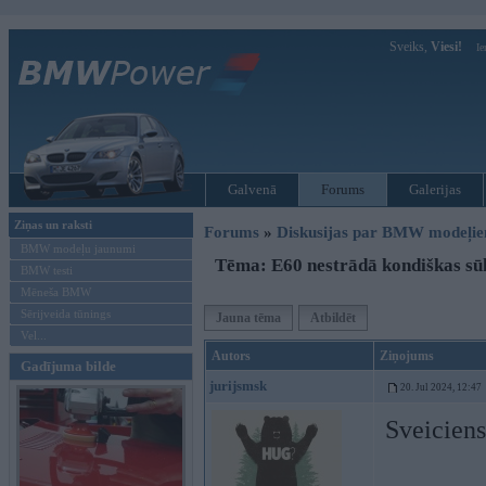
Sveiks,
Viesi!
Ie
Galvenā
Forums
Galerijas
Ziņas un raksti
Forums
»
Diskusijas par BMW modeļi
BMW modeļu jaunumi
Tēma: E60 nestrādā kondiškas sū
BMW testi
Mēneša BMW
Sērijveida tūnings
Jauna tēma
Atbildēt
Vel...
Autors
Ziņojums
Gadījuma bilde
jurijsmsk
20. Jul 2024, 12:47
Sveiciens