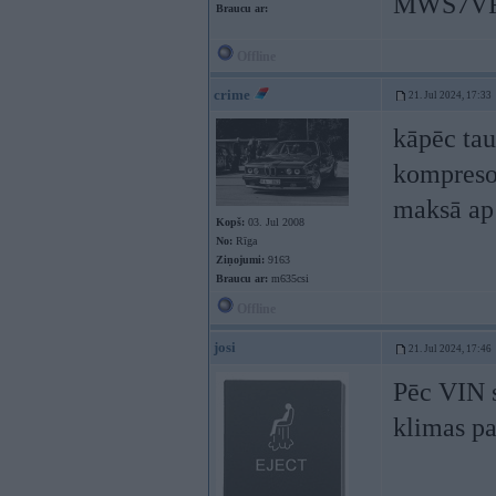
MWS7VRG
Braucu ar:
Offline
crime
21. Jul 2024, 17:33
kāpēc tau
kompresor
maksā ap 
Kopš:
03. Jul 2008
No:
Rīga
Ziņojumi:
9163
Braucu ar:
m635csi
Offline
josi
21. Jul 2024, 17:46
Pēc VIN 
klimas pa