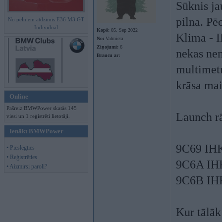
Sūknis ja
pilna. Pē
No pelniem atdzimis E36 M3 GT
Individual
Kopš:
05. Sep 2022
Klima - I
No:
Valmiera
Ziņojumi:
6
nekas nem
Braucu ar:
multimetr
krāsa mai
Online
Pašreiz BMWPower skatās 145
Launch r
viesi un 1 reģistrēti lietotāji.
Ienākt BMWPower
9C69 IHK
• Pieslēgties
• Reģistrēties
9C6A IHK
• Aizmirsi paroli?
9C6B IHK
Kur tālāk