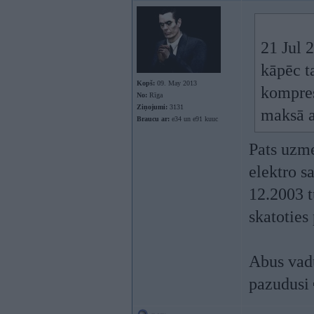
21 Jul 
kāpēc t
Kopš:
09. May 2013
kompres
No:
Rīga
Ziņojumi:
3131
maksā a
Braucu ar:
e34 un e91 kuuc
Pats uzm
elektro s
12.2003 t
skatoties
Abus vad
pazudusi