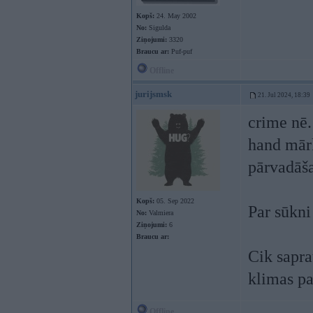
Kopš:
24. May 2002
No:
Sigulda
Ziņojumi:
3320
Braucu ar:
Puf-puf
Offline
jurijsmsk
21. Jul 2024, 18:39
crime nē.
hand mārk
pārvadāša
Kopš:
05. Sep 2022
Par sūkni 
No:
Valmiera
Ziņojumi:
6
Braucu ar:
Cik sapra
klimas pa
Offline