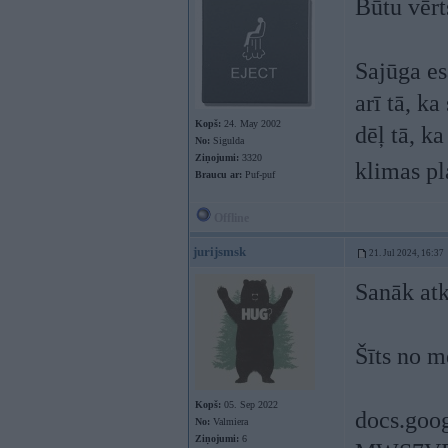
Būtu vēr
Sajūga es
arī tā, k
Kopš:
24. May 2002
dēļ tā, k
No:
Sigulda
Ziņojumi:
3320
klimas pl
Braucu ar:
Puf-puf
Offline
jurijsmsk
21. Jul 2024, 16:37
Sanāk atk
Šīts no m
Kopš:
05. Sep 2022
docs.go
No:
Valmiera
Ziņojumi:
6