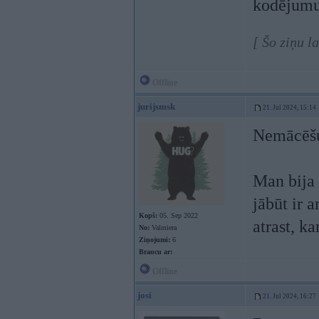
kodējumu 
[ Šo ziņu l
Offline
jurijsmsk
21. Jul 2024, 15:14
Nemācēšu 
Man bija 
jābūt ir a
Kopš:
05. Sep 2022
atrast, k
No:
Valmiera
Ziņojumi:
6
Braucu ar:
Offline
josi
21. Jul 2024, 16:27