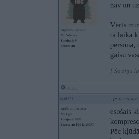
nav un uz
Vērts min
Kopš:
05. Sep 2022
tā laika 
No:
Valmiera
Ziņojumi:
6
persona, 
Braucu ar:
gaisu vasa
[ Šo ziņu l
Offline
sys9291
21. Jul 2024, 14:21
Kopš:
13. Jun 2003
esošais k
No:
Ogre
kompreso
Ziņojumi:
5238
Braucu ar:
F20 R1200RT
Pēc kļūdā