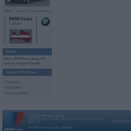
BMW 7. sērija F01 (preses bildes)
Online
Pašreiz BMWPower skatās 142
viesi un 4 reģistrēti lietotāji.
Ienākt BMWPower
• Pieslēgties
• Reģistrēties
• Aizmirsi paroli?
Vortāls BMWPower.lv darbojas
kopš 2002. gada 14. maija. Tas nav auto klubs un nav saistīts ar
Galvena
|
Fo
BMW AG.
Par BMWPower
|
Kontakti
|
Reklāma