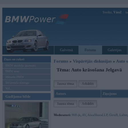
Sveiks,
Viesi!
Ie
Galvenā
Forums
Galerijas
Ziņas un raksti
Forums
»
Vispārējās diskusijas
»
Auto s
BMW modeļu jaunumi
Tēma: Auto krāsošana Jelgavā
BMW testi
Mēneša BMW
Sērijveida tūnings
Jauna tēma
Atbildēt
Vel...
Autors
Ziņojums
Gadījuma bilde
Jauna tēma
Atbildēt
Moderatori:
968-jk
,
AV
,
AiwaShuraLLP
,
GirtzB
,
Lafter