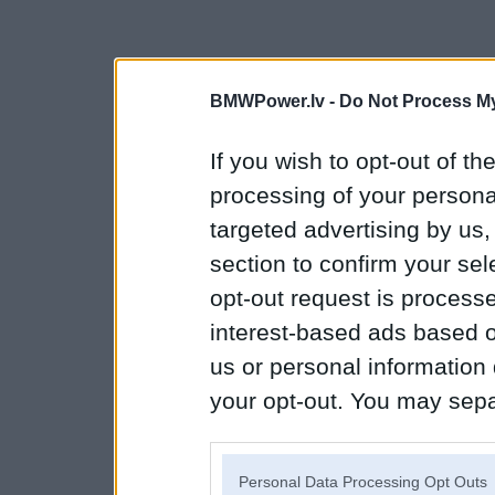
BMWPower.lv -
Do Not Process My
If you wish to opt-out of the
processing of your personal
targeted advertising by us
section to confirm your sel
opt-out request is proces
interest-based ads based o
us or personal information d
your opt-out. You may separ
disclosure of your personal
IAB’s list of downstream pa
Personal Data Processing Opt Outs