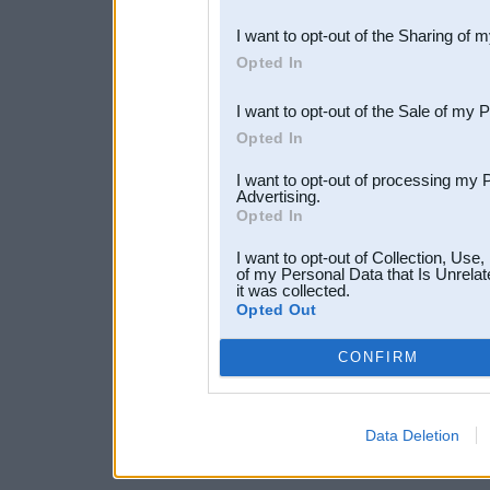
also be disclosed by us to 
I want to opt-out of the Sharing of 
Downstream Participants
th
Opted In
third parties.
I want to opt-out of the Sale of my 
Opted In
I want to opt-out of processing my 
Advertising.
Opted In
I want to opt-out of Collection, Use
of my Personal Data that Is Unrelat
it was collected.
Opted Out
CONFIRM
Data Deletion