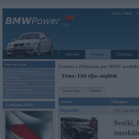
Sveiks,
Viesi!
Ie
Galvenā
Forums
Galerijas
Ziņas un raksti
Forums
»
Diskusijas par BMW modeļi
BMW modeļu jaunumi
Tēma: E60 eļļas noplūde
BMW testi
Mēneša BMW
Sērijveida tūnings
Jauna tēma
Atbildēt
Vel...
Autors
Ziņojums
Gadījuma bilde
Hujakshhh
25. Aug 2022, 1
Sveiki, 
interkūl