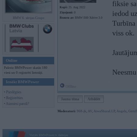
fiksie s
Kopš:
25. Aug 2022
iedod uz
Ziņojumi:
0
BMW 6. sērijas Coupe
Braucu ar:
BMW E60 Xdrive 3.0
Turbīna 
viss ok.
Jautājum
Online
Pašreiz BMWPower skatās 180
Neesmu 
viesi un 0 reģistrēti lietotāji.
Ienākt BMWPower
Offline
• Pieslēgties
• Reģistrēties
Jauna tēma
Atbildēt
• Aizmirsi paroli?
Moderatori:
968-jk
,
AV
,
AiwaShuraLLP
,
Angelz
,
Girtz
Vortāls BMWPower.lv darbojas