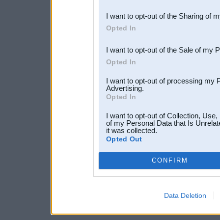
also be disclosed by us to 
I want to opt-out of the Sharing of 
Downstream Participants
th
Opted In
third parties.
I want to opt-out of the Sale of my 
Opted In
I want to opt-out of processing my 
Advertising.
Opted In
I want to opt-out of Collection, Use
of my Personal Data that Is Unrelat
it was collected.
Opted Out
CONFIRM
Data Deletion