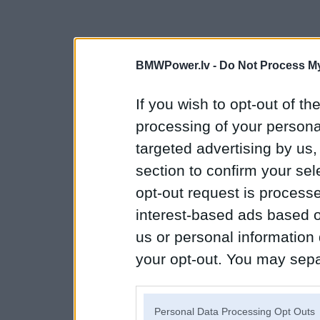
BMWPower.lv -
Do Not Process My
If you wish to opt-out of the
processing of your personal
targeted advertising by us
section to confirm your sel
opt-out request is proces
interest-based ads based o
us or personal information d
your opt-out. You may separ
disclosure of your personal
IAB’s list of downstream pa
Personal Data Processing Opt Outs