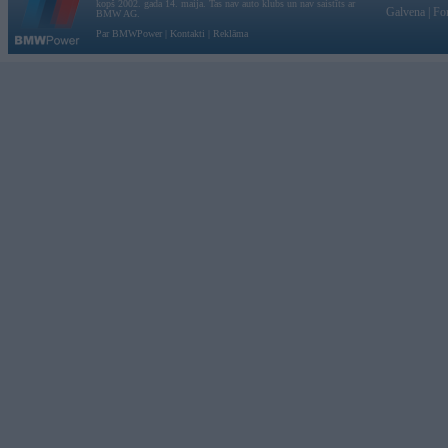
kopš 2002. gada 14. maija. Tas nav auto klubs un nav saistīts ar
Galvena
|
Fo
BMW AG.
Par BMWPower
|
Kontakti
|
Reklāma