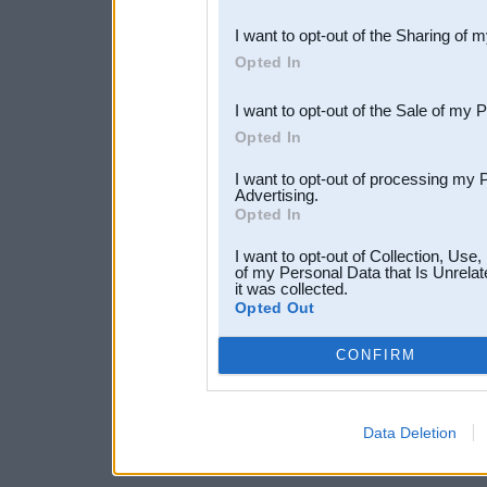
also be disclosed by us to 
I want to opt-out of the Sharing of 
Downstream Participants
th
Opted In
third parties.
I want to opt-out of the Sale of my 
Opted In
I want to opt-out of processing my 
Advertising.
Opted In
I want to opt-out of Collection, Use
of my Personal Data that Is Unrelat
it was collected.
Opted Out
CONFIRM
Data Deletion