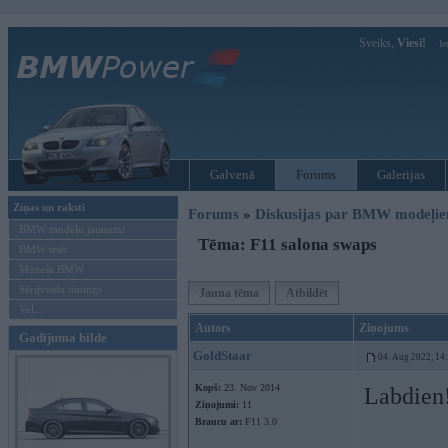
Sveiks,
Viesi!
Ie
Galvenā
Forums
Galerijas
Ziņas un raksti
Forums
»
Diskusijas par BMW modeļi
BMW modeļu jaunumi
Tēma: F11 salona swaps
BMW testi
Mēneša BMW
Sērijveida tūnings
Jauna tēma
Atbildēt
Vel...
Autors
Ziņojums
Gadījuma bilde
GoldStaar
04. Aug 2022, 14
Kopš:
23. Nov 2014
Labdien
Ziņojumi:
11
Braucu ar:
F11 3.0