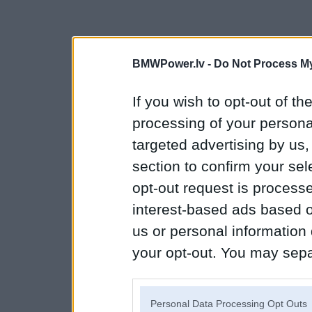
BMWPower.lv -
Do Not Process My
If you wish to opt-out of the
processing of your personal
targeted advertising by us
section to confirm your sel
opt-out request is proces
interest-based ads based o
us or personal information d
your opt-out. You may separ
disclosure of your personal
IAB’s list of downstream pa
Personal Data Processing Opt Outs