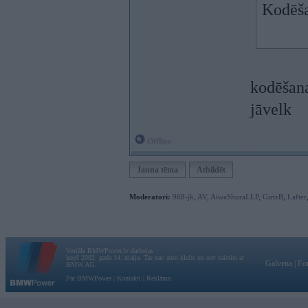
Kodēša
kodēšana
jāvelk
Offline
Jauna tēma
Atbildēt
Moderatori:
968-jk
,
AV
,
AiwaShuraLLP
,
GirtzB
,
Lafter
Vortāls BMWPower.lv darbojas
kopš 2002. gada 14. maija. Tas nav auto klubs un nav saistīts ar
Galvena
|
Fo
BMW AG.
Par BMWPower
|
Kontakti
|
Reklāma