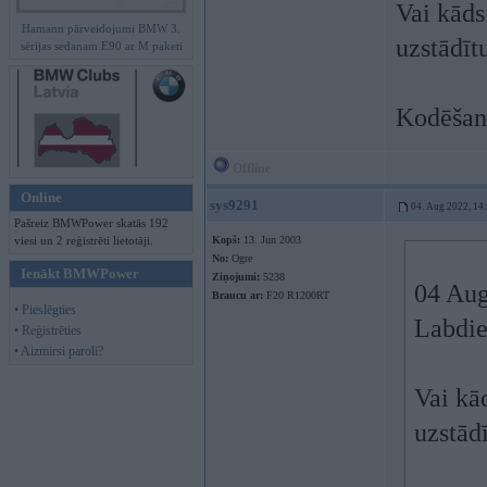
Vai kāds
Hamann pārveidojumi BMW 3.
uzstādīt
sērijas sedanam E90 ar M paketi
Kodēšana
Offline
Online
sys9291
04. Aug 2022, 14
Pašreiz BMWPower skatās 192
viesi un 2 reģistrēti lietotāji.
Kopš:
13. Jun 2003
No:
Ogre
Ienākt BMWPower
Ziņojumi:
5238
04 Aug
Braucu ar:
F20 R1200RT
• Pieslēgties
Labdie
• Reģistrēties
• Aizmirsi paroli?
Vai kā
uzstād