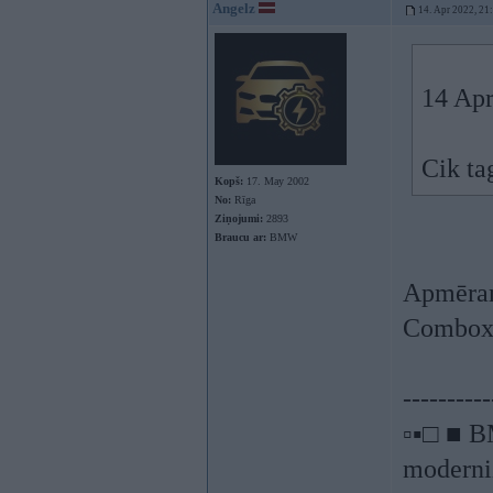
Angelz
14. Apr 2022, 21
14 Apr
Cik ta
Kopš:
17. May 2002
No:
Rīga
Ziņojumi:
2893
Braucu ar:
BMW
Apmēram
Combox
----------
▫▪□ ■ B
moderniz