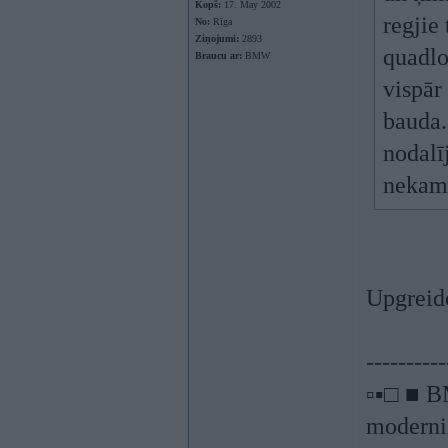
Kopš:
17. May 2002
regjie
No:
Rīga
Ziņojumi:
2893
quadlo
Braucu ar:
BMW
vispār
bauda.
nodalī
nekam 
Upgreid
----------
▫▪□ ■ B
moderniz