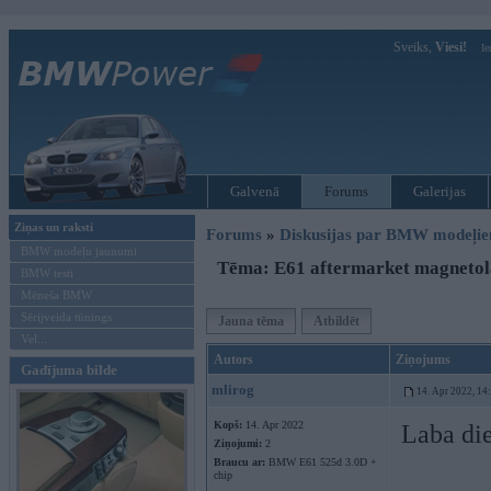
Sveiks,
Viesi!
Ie
Galvenā
Forums
Galerijas
Ziņas un raksti
Forums
»
Diskusijas par BMW modeļi
BMW modeļu jaunumi
Tēma: E61 aftermarket magnetol
BMW testi
Mēneša BMW
Sērijveida tūnings
Jauna tēma
Atbildēt
Vel...
Autors
Ziņojums
Gadījuma bilde
mlirog
14. Apr 2022, 14
Kopš:
14. Apr 2022
Laba di
Ziņojumi:
2
Braucu ar:
BMW E61 525d 3.0D +
chip