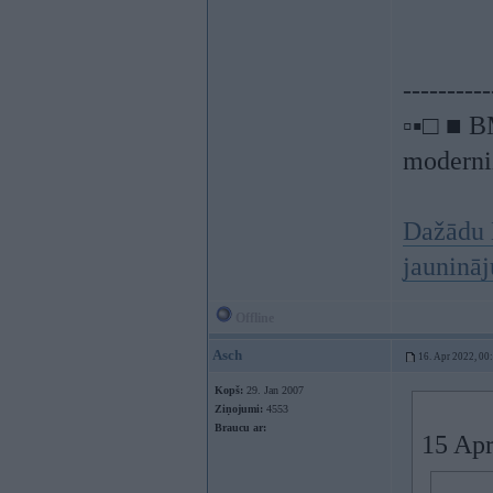
----------
▫▪□ ■ B
moderniz
Dažādu 
jauninā
Offline
Asch
16. Apr 2022, 00
Kopš:
29. Jan 2007
Ziņojumi:
4553
Braucu ar:
15 Apr