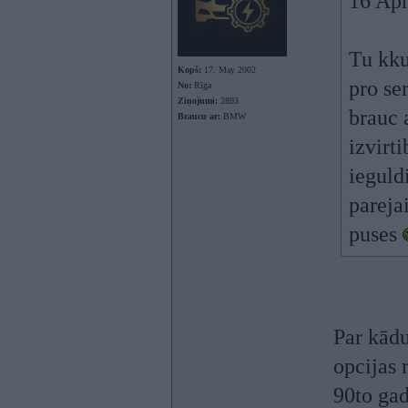
16 Apr
Tu kku
Kopš:
17. May 2002
pro se
No:
Rīga
Ziņojumi:
2893
brauc 
Braucu ar:
BMW
izvirt
ieguld
pareja
puses
Par kādu
opcijas 
90to gad