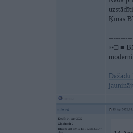
uzstādīti
Ķīnas B
----------
▫▪□ ■ B
moderniz
Dažādu 
jauninā
Offline
mlirog
15. Apr 2022, 03
Kopš:
14. Apr 2022
Ziņojumi:
2
Braucu ar:
BMW E61 525d 3.0D +
chip