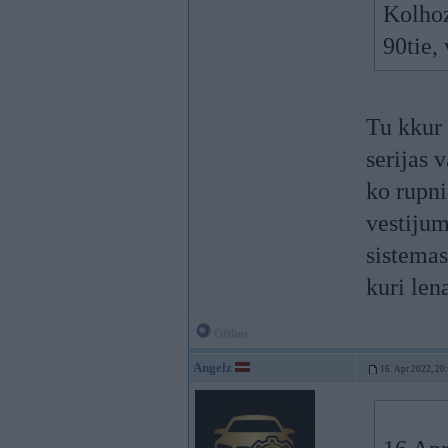
Kolhoz
90tie,
Tu kkur 
serijas 
ko rupni
vestijum
sistemas
kuri le
Offline
Angelz
16. Apr 2022, 20