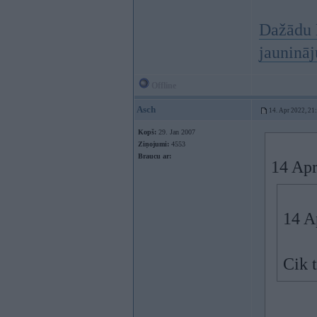
Dažādu 
jauninā
Offline
Asch
14. Apr 2022, 21
Kopš:
29. Jan 2007
Ziņojumi:
4553
Braucu ar:
14 Apr
14 A
Cik 