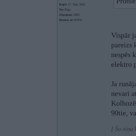
Proble
Kopš:
17. May 2002
No:
Rīga
Ziņojumi:
2893
Braucu ar:
BMW
Vispār j
pareizs 
nespēs k
elektro 
Ja runāj
nevari a
Kolhozēt
90tie, v
[ Šo ziņu