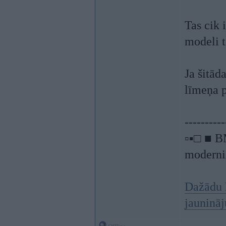
Tas cik i
modeli t
Ja šitād
līmeņa p
----------
▫▪□ ■ B
moderniz
Dažādu 
jauninā