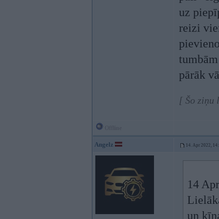
uz piepī
reizi vi
pievieno
tumbām n
pārāk vā
[ Šo ziņu
Offline
Angelz
14. Apr 2022, 14
14 Apr
Lielāk
un ķīn