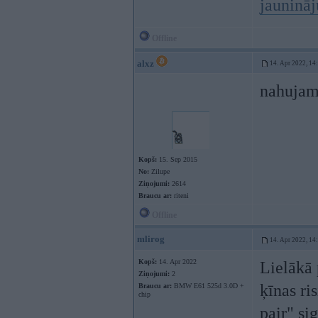
jauninā
Offline
alxz
14. Apr 2022, 14
nahujam
Kopš:
15. Sep 2015
No:
Zilupe
Ziņojumi:
2614
Braucu ar:
riteni
Offline
mlirog
14. Apr 2022, 14
Kopš:
14. Apr 2022
Lielākā 
Ziņojumi:
2
ķīnas ri
Braucu ar:
BMW E61 525d 3.0D +
chip
pair" si