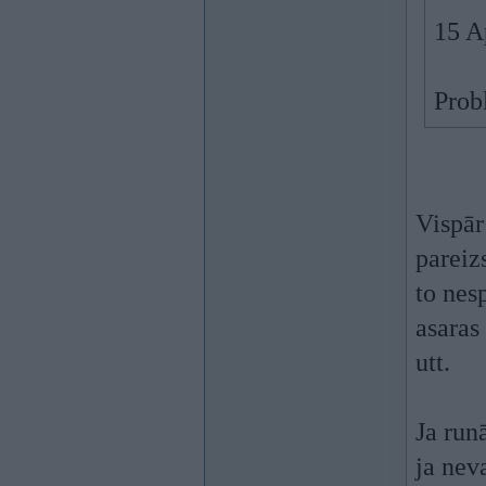
15 A
Prob
Vispār 
pareiz
to nes
asaras
utt.
Ja run
ja neva