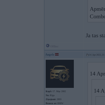
Apmēra
Combo
Ja tas st
Offline
Angelz
14. Apr 2022, 21
14 Apr
14 A
Kopš:
17. May 2002
No:
Rīga
Ziņojumi:
2893
Braucu ar:
BMW