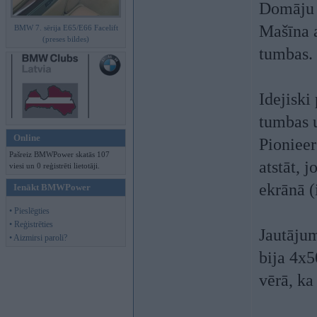
Domāju 
Mašīna 
BMW 7. sērija E65/E66 Facelift
(preses bildes)
tumbas.
Idejiski
tumbas u
Online
Pioniee
Pašreiz BMWPower skatās 107
atstāt, j
viesi un 0 reģistrēti lietotāji.
ekrānā (
Ienākt BMWPower
• Pieslēgties
• Reģistrēties
Jautājum
• Aizmirsi paroli?
bija 4x
vērā, ka