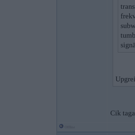
trans
frek
subw
tumb
signā
Upgre
Cik tag
Offline