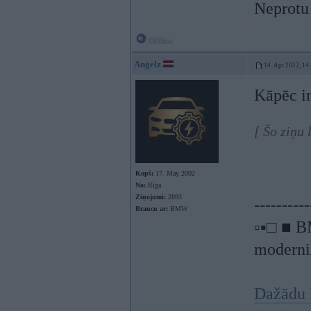
Neprotu 
Offline
Angelz
14. Apr 2022, 14
Kāpēc i
[ Šo ziņu
Kopš:
17. May 2002
No:
Rīga
Ziņojumi:
2893
----------
Braucu ar:
BMW
▫▪□ ■ B
moderniz
Dažādu 