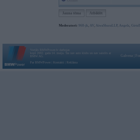
Offline
Jauna tēma
Atbildēt
Moderatori:
968-jk
,
AV
,
AiwaShuraLLP
,
Angelz
,
Girtz
Vortāls BMWPower.lv darbojas
kopš 2002. gada 14. maija. Tas nav auto klubs un nav saistīts ar
Galvena
|
Fo
BMW AG.
Par BMWPower
|
Kontakti
|
Reklāma