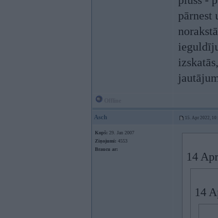
pluss - 
pārnest 
norakstā
ieguldīj
izskatās
jautāju
Offline
Asch
15. Apr 2022, 10
Kopš:
29. Jan 2007
Ziņojumi:
4553
Braucu ar:
14 Apr
14 A