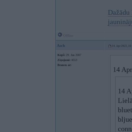
Dažādu 
jauninā
Offline
Asch
14. Apr 2022, 16
Kopš:
29. Jan 2007
Ziņojumi:
4553
Braucu ar:
14 Apr
14 A
Lielā
bluet
bljue
conn