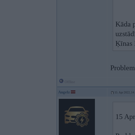
Kāda p
uzstādī
Ķīnas 
Problemu
Offline
Angelz
15. Apr 2022, 14
15 Apr