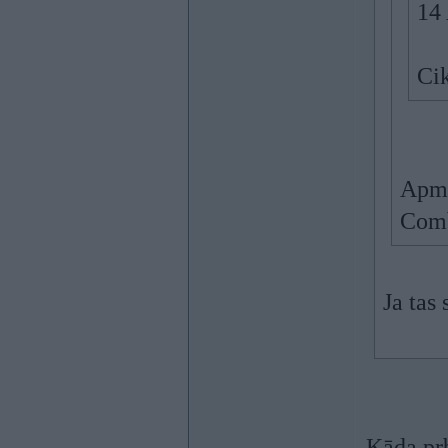
14
Ci
Apmē
Com
Ja tas 
Kāda prb