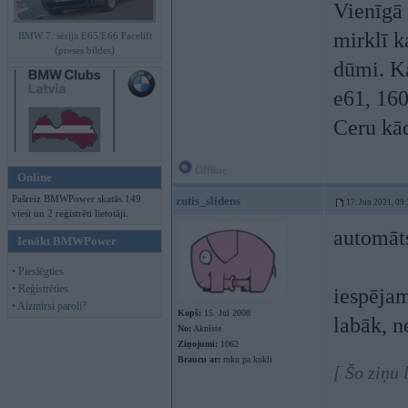
Vienīgā 
mirklī k
BMW 7. sērija E65/E66 Facelift
(preses bildes)
dūmi. Ka
e61, 16
Ceru kād
Offline
Online
Pašreiz BMWPower skatās 149
zutis_slidens
17. Jun 2021, 09
viesi un 2 reģistrēti lietotāji.
automāt
Ienākt BMWPower
• Pieslēgties
• Reģistrēties
iespējam
• Aizmirsi paroli?
Kopš:
15. Jul 2008
labāk, n
No:
Aknīste
Ziņojumi:
1062
Braucu ar:
roku pa kokli
[ Šo ziņu 