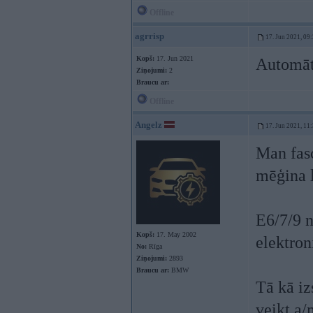
Offline
agrrisp
17. Jun 2021, 09
Kopš:
17. Jun 2021
Automā
Ziņojumi:
2
Braucu ar:
Offline
Angelz
17. Jun 2021, 11
Man fasc
mēģina l
E6/7/9 n
Kopš:
17. May 2002
elektron
No:
Rīga
Ziņojumi:
2893
Braucu ar:
BMW
Tā kā iz
veikt a/