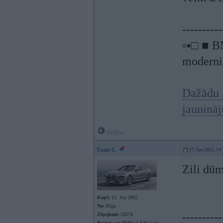
----------
▫▪□ ■ B
moderniz
Dažādu 
jauninā
Offline
Tune-L
17. Jun 2021, 14
Zili dūm
Kopš:
12. Jun 2002
No:
Rīga
----------
Ziņojumi:
20578
Braucu ar:
BMW 4 F36 Gran