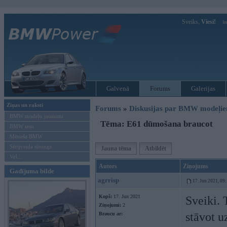
Sveiks,
Viesi!
Ie
Galvenā
Forums
Galerijas
Ziņas un raksti
Forums
»
Diskusijas par BMW modeļi
BMW modeļu jaunumi
Tēma: E61 dūmošana braucot
BMW testi
Mēneša BMW
Sērijveida tūnings
Jauna tēma
Atbildēt
Vel...
Autors
Ziņojums
Gadījuma bilde
agrrisp
17. Jun 2021, 09
Kopš:
17. Jun 2021
Sveiki. 
Ziņojumi:
2
stāvot u
Braucu ar: