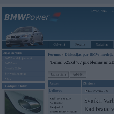
Sveiks,
Viesi!
Ie
Galvenā
Forums
Galerijas
Ziņas un raksti
Forums
»
Diskusijas par BMW modeļi
BMW modeļu jaunumi
Tēma: 525xd '07 problēmas ar xD
BMW testi
Mēneša BMW
Sērijveida tūnings
Jauna tēma
Atbildēt
Vel...
Autors
Ziņojums
Gadījuma bilde
Lolipops
17. May 2021, 21:08
Kopš:
19. Sep 2019
Sveiki! Varb
No:
Rēzekne
Kad brauc v
Ziņojumi:
0
Braucu ar:
BMW 525XD