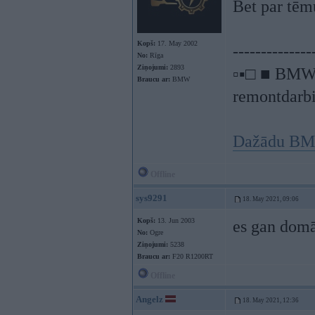
Bet par tēmu
Kopš:
17. May 2002
--------------
No:
Rīga
Ziņojumi:
2893
▫▪□ ■ BMW a
Braucu ar:
BMW
remontdarbi
Dažādu BMW
Offline
sys9291
18. May 2021, 09:06
Kopš:
13. Jun 2003
es gan domā
No:
Ogre
Ziņojumi:
5238
Braucu ar:
F20 R1200RT
Offline
Angelz
18. May 2021, 12:36