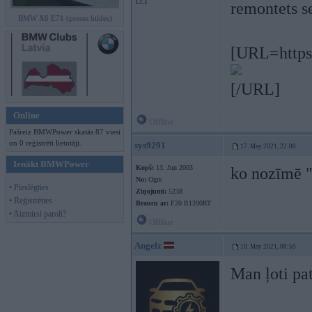
LCI
remontets s
BMW X6 E71 (preses bildes)
[URL=https
[/URL]
Online
Offline
Pašreiz BMWPower skatās 87 viesi
un 0 reģistrēti lietotāji.
sys9291
17. May 2021, 22:00
Ienākt BMWPower
Kopš:
13. Jun 2003
ko nozīmē "
No:
Ogre
• Pieslēgties
Ziņojumi:
5238
• Reģistrēties
Braucu ar:
F20 R1200RT
• Aizmirsi paroli?
Offline
Angelz
18. May 2021, 08:59
Man ļoti pat