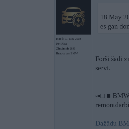
18 May 20
es gan dom
Kopš:
17. May 2002
No:
Rīga
Ziņojumi:
2893
Braucu ar:
BMW
Forši šādi z
servi.
--------------
▫▪□ ■ BMW a
remontdarbi
Dažādu BMW