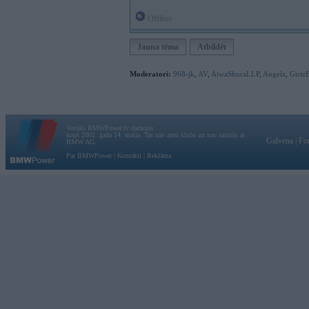
Offline
Jauna tēma
Atbildēt
Moderatori:
968-jk
,
AV
,
AiwaShuraLLP
,
Angelz
,
Girtz
Vortāls BMWPower.lv darbojas
kopš 2002. gada 14. maija. Tas nav auto klubs un nav saistīts ar
Galvena
|
Fo
BMW AG.
Par BMWPower
|
Kontakti
|
Reklāma