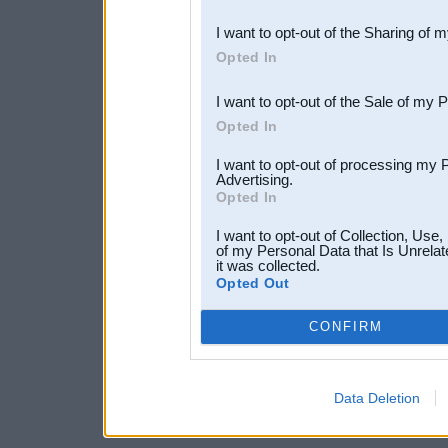
also be disclosed by us to 
I want to opt-out of the Sharing of 
Downstream Participants
th
Opted In
third parties.
I want to opt-out of the Sale of my 
Opted In
I want to opt-out of processing my 
Advertising.
Opted In
I want to opt-out of Collection, Use
of my Personal Data that Is Unrelat
it was collected.
Opted Out
CONFIRM
Data Deletion