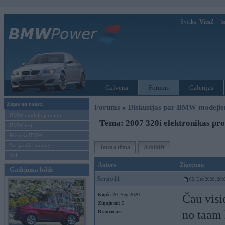
Sveiks,
Viesi!
Ie
Galvenā
Forums
Galerijas
Ziņas un raksti
Forums
»
Diskusijas par BMW modeļi
BMW modeļu jaunumi
Tēma: 2007 320i elektronikas pr
BMW testi
Mēneša BMW
Sērijveida tūnings
Jauna tēma
Atbildēt
Vel...
Autors
Ziņojums
Gadījuma bilde
Sergo11
05. Dec 2020, 20:
Kopš:
20. Sep 2020
Čau visi
Ziņojumi:
5
no taam
Braucu ar: