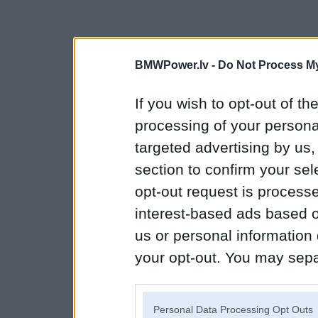
BMWPower.lv -
Do Not Process My
If you wish to opt-out of the
processing of your personal
targeted advertising by us
section to confirm your sel
opt-out request is proces
interest-based ads based o
us or personal information d
your opt-out. You may separ
disclosure of your personal
IAB’s list of downstream pa
Personal Data Processing Opt Outs