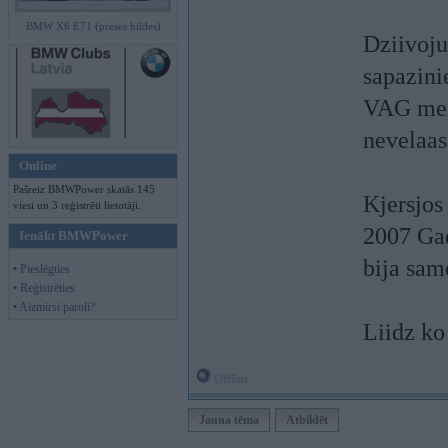
BMW X6 E71 (preses bildes)
Dziivoju
sapazini
VAG meha
nevelaas
Online
Pašreiz BMWPower skatās 145
Kjersjos
viesi un 3 reģistrēti lietotāji.
2007 Gad
Ienākt BMWPower
bija sam
• Pieslēgties
• Reģistrēties
• Aizmirsi paroli?
Liidz ko
Offline
Jauna tēma
Atbildēt