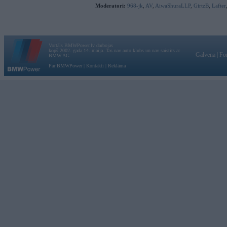
Moderatori:
968-jk
,
AV
,
AiwaShuraLLP
,
GirtzB
,
Lafter
Vortāls BMWPower.lv darbojas
kopš 2002. gada 14. maija. Tas nav auto klubs un nav saistīts ar
Galvena
|
Fo
BMW AG.
Par BMWPower
|
Kontakti
|
Reklāma