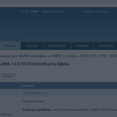
Sveiks,
Viesi!
|
Sestdiena, 8. augusts
Ienākt
Reģistrācija
Forums
Galerijas
Reģistrācija
Lietotāji
Meklētājs
kusijas par BMW modeļiem
»
BMW 3. sērija
»
E90 / E91 / E92 / E9
2008. LCI N57D30 kvēlsveču kļūdas
Atbildēt
Ziņojums
05. Nov 2020, 13:27
Sveiciens visiem.
0
Īsumā par problēmu
- visas 6 kvēlsveces met kļūdu. Uzliku OEM kvēlsveč
d 2008 LCI