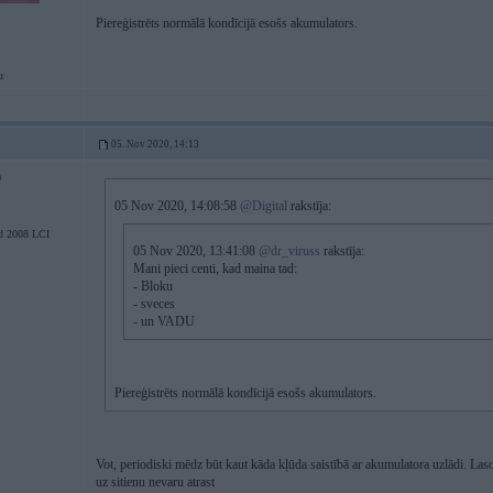
Piereģistrēts normālā kondīcijā esošs akumulators.
u
05. Nov 2020, 14:13
0
05 Nov 2020, 14:08:58
@Digital
rakstīja:
d 2008 LCI
05 Nov 2020, 13:41:08
@dr_viruss
rakstīja:
Mani pieci centi, kad maina tad:
- Bloku
- sveces
- un VADU
Piereģistrēts normālā kondīcijā esošs akumulators.
Vot, periodiski mēdz būt kaut kāda kļūda saistībā ar akumulatora uzlādi. Las
uz sitienu nevaru atrast