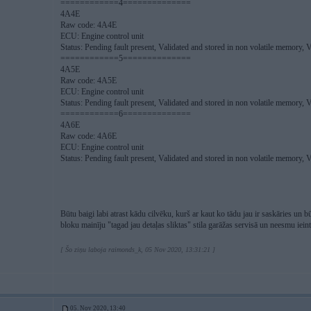
============4==============
4A4E
Raw code: 4A4E
ECU: Engine control unit
Status: Pending fault present, Validated and stored in non volatile memory, Va
============5==============
4A5E
Raw code: 4A5E
ECU: Engine control unit
Status: Pending fault present, Validated and stored in non volatile memory, Va
============6==============
4A6E
Raw code: 4A6E
ECU: Engine control unit
Status: Pending fault present, Validated and stored in non volatile memory, Va
Būtu baigi labi atrast kādu cilvēku, kurš ar kaut ko tādu jau ir saskāries un b
bloku mainīju "tagad jau detaļas sliktas" stila garāžas servisā un neesmu iein
[ Šo ziņu laboja raimonds_k, 05 Nov 2020, 13:31:21 ]
05. Nov 2020, 13:40