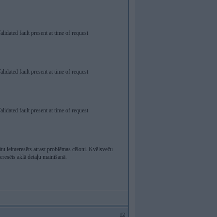
lidated fault present at time of request
lidated fault present at time of request
lidated fault present at time of request
ūtu ieinteresēts atrast problēmas cēloni. Kvēlsveču
teresēts aklā detaļu mainīšanā.
#2