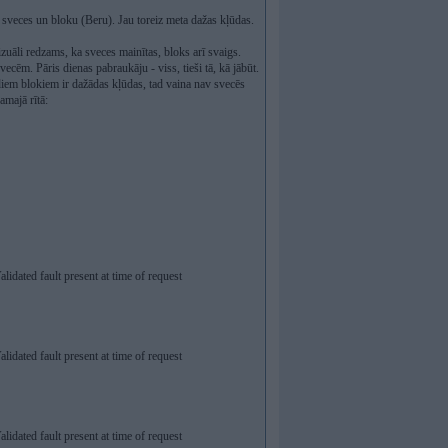
s sveces un bloku (Beru). Jau toreiz meta dažas kļūdas.
zuāli redzams, ka sveces mainītas, bloks arī svaigs.
ecēm. Pāris dienas pabraukāju - viss, tieši tā, kā jābūt.
ādiem blokiem ir dažādas kļūdas, tad vaina nav svecēs
amajā rītā:
lidated fault present at time of request
lidated fault present at time of request
lidated fault present at time of request