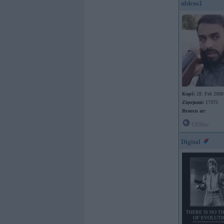
uldens1
Kopš:
28. Feb 2008
Ziņojumi:
17375
Braucu ar:
Offline
Digital