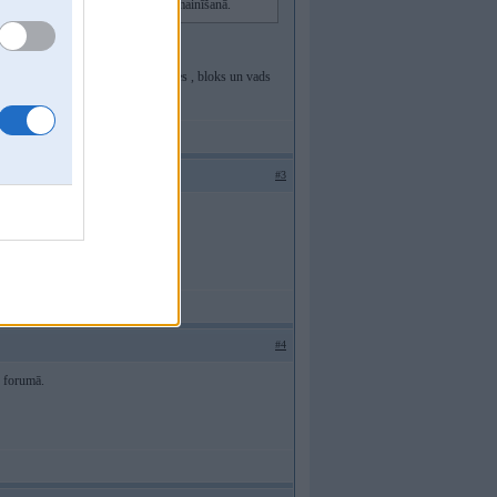
un neesmu ieinteresēts aklā detaļu mainīšanā.
 kas uz bloku iet, tb jamaina sveces , bloks un vads
#3
#4
r forumā.