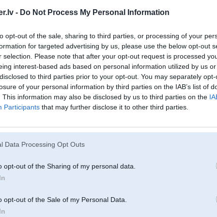
Raw code: 4A2E
ECU: Engine control unit
.lv -
Do Not Process My Personal Information
Status: Pending fault present, Validated and stored in non volatile memory
============3==============
4A3E
to opt-out of the sale, sharing to third parties, or processing of your per
Raw code: 4A3E
formation for targeted advertising by us, please use the below opt-out s
ECU: Engine control unit
r selection. Please note that after your opt-out request is processed y
Status: Pending fault present, Validated and stored in non volatile memory
============4==============
eing interest-based ads based on personal information utilized by us or
4A4E
disclosed to third parties prior to your opt-out. You may separately opt-
Raw code: 4A4E
losure of your personal information by third parties on the IAB’s list of
ECU: Engine control unit
Status: Pending fault present, Validated and stored in non volatile memory
. This information may also be disclosed by us to third parties on the
IA
============5==============
Participants
that may further disclose it to other third parties.
4A5E
Raw code: 4A5E
ECU: Engine control unit
Status: Pending fault present, Validated and stored in non volatile memory
============6==============
l Data Processing Opt Outs
4A6E
Raw code: 4A6E
ECU: Engine control unit
o opt-out of the Sharing of my personal data.
Status: Pending fault present, Validated and stored in non volatile memory
In
o opt-out of the Sale of my Personal Data.
In
Būtu baigi labi atrast kādu cilvēku, kurš ar kaut ko tādu jau ir saskāries u