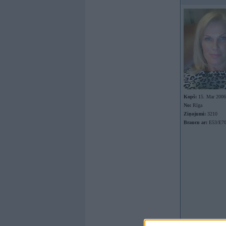
Kopš:
15. Mar 2006
No:
Rīga
Ziņojumi:
3210
Braucu ar:
E53/E7