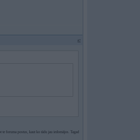
#7
ot te foruma postus, kaut ko tādu jau iedomājos. Tagad