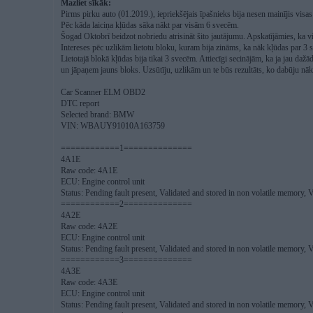
Mazliet sīkāk:
Pirms pirku auto (01.2019.), iepriekšējais īpašnieks bija nesen mainījis visa
Pēc kāda laiciņa kļūdas sāka nākt par visām 6 svecēm.
Šogad Oktobrī beidzot nobriedu atrisināt šito jautājumu. Apskatījāmies, ka vi
Intereses pēc uzlikām lietotu bloku, kuram bija zināms, ka nāk kļūdas par 3 sv
Lietotajā blokā kļūdas bija tikai 3 svecēm. Attiecīgi secinājām, ka ja jau daž
un jāpaņem jauns bloks. Uzsūtīju, uzlikām un te būs rezultāts, ko dabūju nāk
Car Scanner ELM OBD2
DTC report
Selected brand: BMW
VIN: WBAUY91010A163759
============1==============
4A1E
Raw code: 4A1E
ECU: Engine control unit
Status: Pending fault present, Validated and stored in non volatile memory, Va
============2==============
4A2E
Raw code: 4A2E
ECU: Engine control unit
Status: Pending fault present, Validated and stored in non volatile memory, Va
============3==============
4A3E
Raw code: 4A3E
ECU: Engine control unit
Status: Pending fault present, Validated and stored in non volatile memory, Va