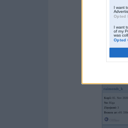
I want 
Advertis
Opted 
I want t
of my P
was col
Offline
Opted 
dr_viruss
Kopš:
29. Apr 2015
No:
Rīga
Ziņojumi:
1262
Braucu ar:
e60 530
Offline
raimonds_k
Kopš:
05. Nov 202
No:
Rīga
Ziņojumi:
3
Braucu ar:
e91 330
Offline