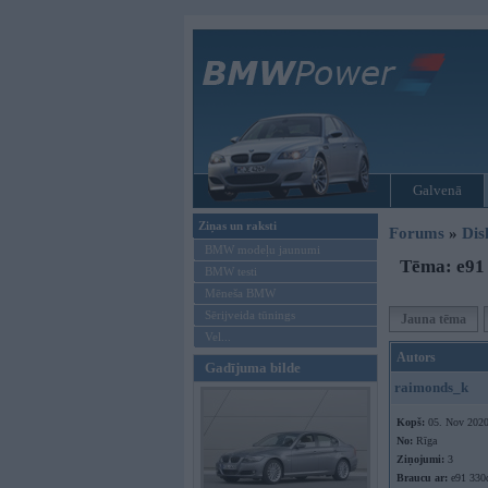
Galvenā
Ziņas un raksti
Forums
»
Dis
BMW modeļu jaunumi
Tēma: e91 
BMW testi
Mēneša BMW
Sērijveida tūnings
Jauna tēma
Vel...
Autors
Gadījuma bilde
raimonds_k
Kopš:
05. Nov 202
No:
Rīga
Ziņojumi:
3
Braucu ar:
e91 330