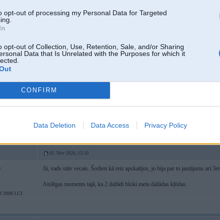
Kvēlsveču bloku mainīju "tagad jau detaļas sliktas" stila garāžas servisā 
to opt-out of processing my Personal Data for Targeted
ing.
In
Bloki restaurējas un man piemeram jaunu bloku nokāva papizts eletribas vads
bija
o opt-out of Collection, Use, Retention, Sale, and/or Sharing
ersonal Data that Is Unrelated with the Purposes for which it
lected.
Out
05. Nov 2020, 13:41
CONFIRM
Mani pieci centi, kad maina tad:
- Bloku
- sveces
- un VADU
d FL
Data Deletion
Data Access
Privacy Policy
05. Nov 2020, 13:50
Jā, vads stāv vecais. Šodien kā reiz apskatījos, jo bija par to jautājums arī 3e
0
Atslēgas moments tajā, ka 2 dažādi bloki meta dažādas kļūdas.
d 2008 LCI