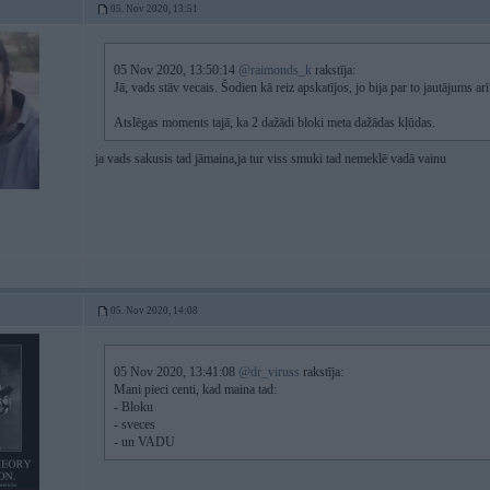
05. Nov 2020, 13:51
05 Nov 2020, 13:50:14
@raimonds_k
rakstīja:
Jā, vads stāv vecais. Šodien kā reiz apskatījos, jo bija par to jautājums ar
Atslēgas moments tajā, ka 2 dažādi bloki meta dažādas kļūdas.
ja vads sakusis tad jāmaina,ja tur viss smuki tad nemeklē vadā vainu
05. Nov 2020, 14:08
05 Nov 2020, 13:41:08
@dr_viruss
rakstīja:
Mani pieci centi, kad maina tad:
- Bloku
- sveces
- un VADU