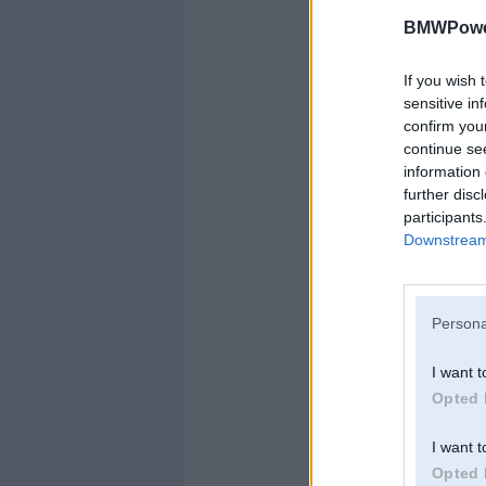
BMWPower
If you wish 
sensitive in
confirm you
continue se
information 
further disc
participants
Downstream 
Persona
I want t
Opted 
I want t
Opted 