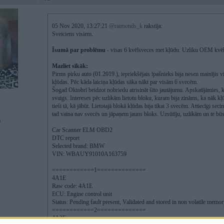
05 Nov 2020, 13:27:21
@raimonds_k
rakstīja:
Sveiciens visiem.
Īsumā par problēmu
- visas 6 kvēlsveces met kļūdu. Uzliku OEM kvēls
Mazliet sīkāk:
Pirms pirku auto (01.2019.), iepriekšējais īpašnieks bija nesen mainījis 
kļūdas. Pēc kāda laiciņa kļūdas sāka nākt par visām 6 svecēm.
Šogad Oktobrī beidzot nobriedu atrisināt šito jautājumu. Apskatījāmies, k
svaigs. Intereses pēc uzlikām lietotu bloku, kuram bija zināms, ka nāk kļ
tieši tā, kā jābūt. Lietotajā blokā kļūdas bija tikai 3 svecēm. Attiecīgi se
tad vaina nav svecēs un jāpaņem jauns bloks. Uzsūtīju, uzlikām un te būs 
0
Car Scanner ELM OBD2
DTC report
Selected brand: BMW
VIN: WBAUY91010A163759
============1==============
4A1E
Raw code: 4A1E
ECU: Engine control unit
Status: Pending fault present, Validated and stored in non volatile memory
============2==============
4A2E