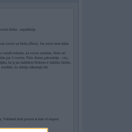
veču bloku - nepalīdzēja.
visas sveces un bloku (Beru). Jau toreiz meta dažas
a vizuāli redzams, ka sveces mainītas, bloks arī
ūdas par 3 svecēm. Pāris dienas pabraukāju - viss,
cinājām, ka ja jau dažādiem blokiem ir dažādas kļūdas,
rezultāts, ko dabūju nākamajā rītā:
, Validated fault present at time of request