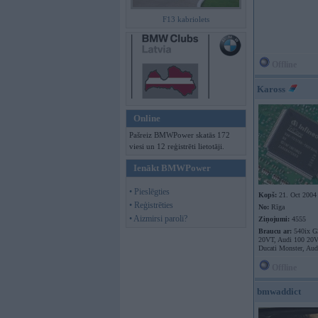
F13 kabriolets
Offline
Kaross
Online
Pašreiz BMWPower skatās 172
viesi un 12 reģistrēti lietotāji.
Ienākt BMWPower
• Pieslēgties
Kopš:
21. Oct 2004
• Reģistrēties
No:
Rīga
• Aizmirsi paroli?
Ziņojumi:
4555
Braucu ar:
540ix G
20VT, Audi 100 20
Ducati Monster, Aud
Offline
bmwaddict