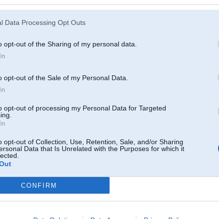
Apgriezieni neraustās, bet motors taisa raustīšanās skaņu tukšgaitā.
Pēc kādām 3-5min nostāvot neitrālajā motors pēkšņi sāk rūkt normāli. Sākot b
ātrumam. Respektīvi zem 5L patēriņa šie joki sākas, kā arī uzsākot braukt s
l Data Processing Opt Outs
[ Šo ziņu laboja RinaldsS, 04 Jul 2020, 00:18:21 ]
o opt-out of the Sharing of my personal data.
In
22. Oct 2020, 10:23
o opt-out of the Sale of my Personal Data.
In
03 Jul 2020, 23:59:23
@RinaldsS
rakstīja:
to opt-out of processing my Personal Data for Targeted
Update:
ing.
In
Apgriezieni neraustās, bet motors taisa raustīšanās skaņu tukšgaitā.
Pēc kādām 3-5min nostāvot neitrālajā motors pēkšņi sāk rūkt normāli. Sāko
o opt-out of Collection, Use, Retention, Sale, and/or Sharing
braukšanas līdz 4 ātrumam. Respektīvi zem 5L patēriņa šie joki sākas, k
ersonal Data that Is Unrelated with the Purposes for which it
gāzes un tad aiziet
lected.
e
Out
Atrisināt problēmu ?
CONFIRM
22. Oct 2020, 10:25