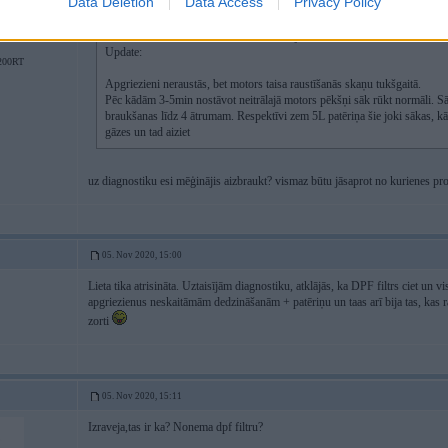
Data Deletion
Data Access
Privacy Policy
03 Jul 2020, 23:59:23
@RinaldsS
rakstīja:
Update:
200RT
Apgriezieni neraustās, bet motors taisa raustīšanās skaņu tukšgaitā.
Pēc kādām 3-5min nostāvot neitrālajā motors pēkšņi sāk rūkt normāli. Sāko
braukšanas līdz 4 ātrumam. Respektīvi zem 5L patēriņa šie joki sākas, k
gāzes un tad aiziet
uz diagnostiku esi mēģinājis aizbraukt? vismaz būtu jāsaprot no kurienes pr
05. Nov 2020, 15:00
Lieta tika atrisināta. Uztaisījām diagnostiku, atklājās, ka DPF filtrs ciet un vi
apgriezienus neskaitāmām dedzināšanām + patēriņu un taas arī bija tas, kas rad
zorti
05. Nov 2020, 15:11
Izraveja,tas ir ka? Nonema dpf filtru?