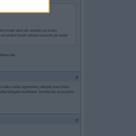
t braukt atkal sāk raustīties pie kruīza
ā arī uzsākot braukt sākumā noraustās pie zemās
oblēma nāk...
#8
su laiku cenšas reģenerēties, tādejādi prasot lielus
īja tukšgaitā raustīšanos. Izravēja ārā, iet pa pirmo
#9