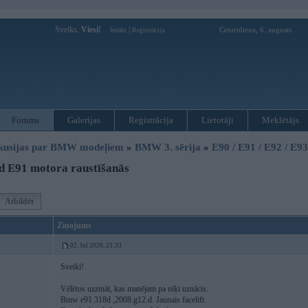
Sveiks,
Viesi!
|
Ceturtdiena, 6. augusts
Ienākt
Reģistrācija
Forums
Galerijas
Reģistrācija
Lietotāji
Meklētājs
kusijas par BMW modeļiem
»
BMW 3. sērija
»
E90 / E91 / E92 / E9
d E91 motora raustīšanās
Atbildēt
Ziņojums
02. Jul 2020, 23:33
Sveiki!
Vēlētos uzzināt, kas manējam pa niķi uznācis.
Bmw e91 318d ,2008.g12.d. Jaunais facelift.