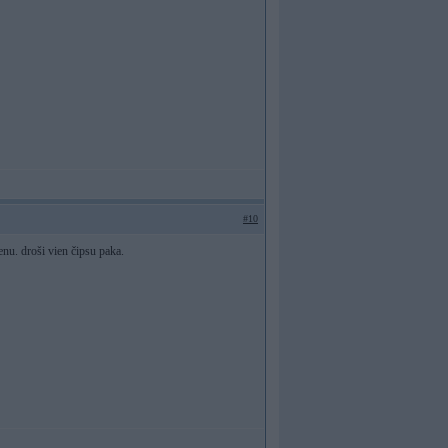
#10
enu. droši vien čipsu paka.