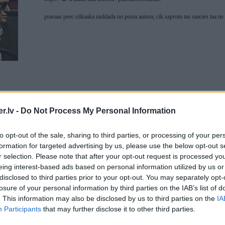
prasaas peec siikaaka razklada no posta autora, cik saprotu tas saacies taa n
Los Angeles
.lv -
Do Not Process My Personal Information
03. Jul 2020, 13:24
to opt-out of the sale, sharing to third parties, or processing of your per
Sākās kādu laiku atpakaļ pats no sevis. Nekāda pārkarsēšana vai kas tamlīdzī
formation for targeted advertising by us, please use the below opt-out s
parādās nedēļā reizi uz kādu h vai visu dienu un nākamajā mistiski pazudis.
r selection. Please note that after your opt-out request is processed y
Vēl ir tā, kad tukšgaitā paraustās kādas 3-4min un sāk normāli rūkt.
eing interest-based ads based on personal information utilized by us or
disclosed to third parties prior to your opt-out. You may separately opt-
losure of your personal information by third parties on the IAB’s list of
03. Jul 2020, 23:59
. This information may also be disclosed by us to third parties on the
IA
Participants
that may further disclose it to other third parties.
Update: