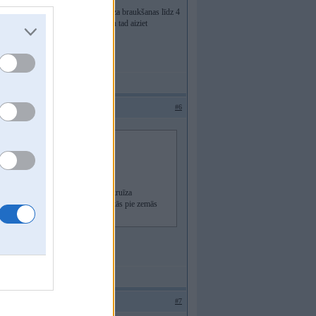
raukt atkal sāk raustīties pie kruīza braukšanas līdz 4
ākumā noraustās pie zemās gāzes un tad aiziet
#6
t braukt atkal sāk raustīties pie kruīza
ā arī uzsākot braukt sākumā noraustās pie zemās
#7