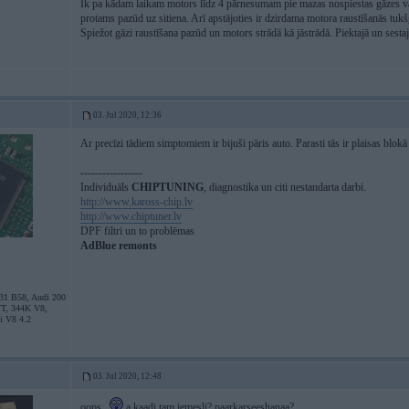
Ik pa kādam laikam motors līdz 4 pārnesumam pie mazas nospiestas gāzes vai k
protams pazūd uz sitiena. Arī apstājoties ir dzirdama motora raustīšanās tu
Spiežot gāzi raustīšana pazūd un motors strādā kā jāstrādā. Piektajā un sesta
03. Jul 2020, 12:36
Ar precīzi tādiem simptomiem ir bijuši pāris auto. Parasti tās ir plaisas bl
-----------------
Individuāls
CHIPTUNING
, diagnostika un citi nestandarta darbi.
http://www.kaross-chip.lv
http://www.chiptuner.lv
DPF filtri un to problēmas
AdBlue remonts
31 B58, Audi 200
VT, 344K V8,
i V8 4.2
03. Jul 2020, 12:48
oops..
a kaadi tam iemesli? paarkarseeshanaa?