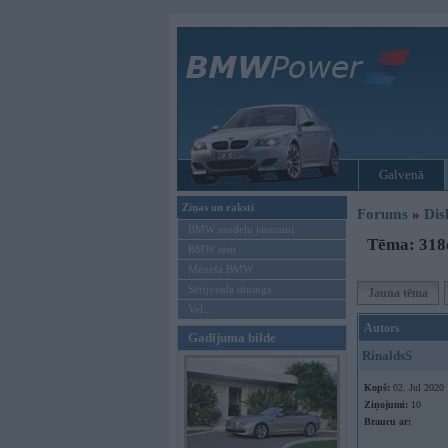
Galvenā
Ziņas un raksti
Forums
»
Dis
BMW modeļu jaunumi
Tēma: 318
BMW testi
Mēneša BMW
Sērijveida tūnings
Jauna tēma
Vel...
Autors
Gadījuma bilde
RinaldsS
Kopš:
02. Jul 2020
Ziņojumi:
10
Braucu ar: