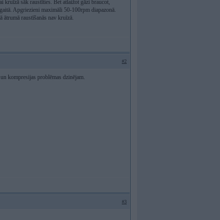
ruīzā sāk raustīties. Bet atlaižot gāzi braucot,
kšgaitā. Apgriezieni maximāli 50-100rpm diapazonā.
jā ātrumā raustīšanās nav kruīzā.
#2
okā un kompresijas problēmas dzinējam.
#3