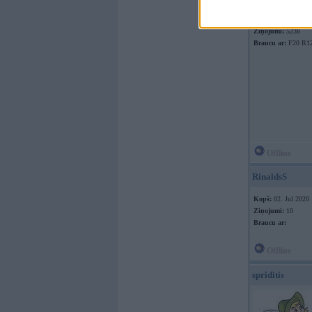
Kopš:
13. Jun 2003
No:
Ogre
Ziņojumi:
5238
Braucu ar:
F20 R1
Offline
RinaldsS
Kopš:
02. Jul 2020
Ziņojumi:
10
Braucu ar:
Offline
spriditis