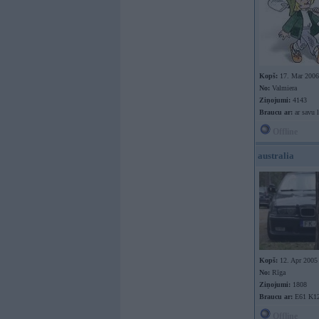
Kopš:
17. Mar 2006
No:
Valmiera
Ziņojumi:
4143
Braucu ar:
ar savu l
Offline
australia
Kopš:
12. Apr 2005
No:
Rīga
Ziņojumi:
1808
Braucu ar:
E61 K1
Offline