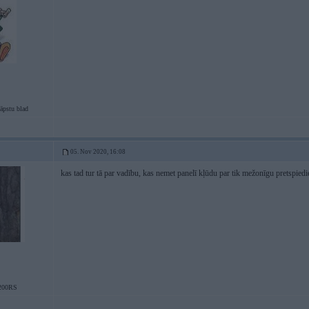
āpstu blad
05. Nov 2020, 16:08
kas tad tur tā par vadību, kas nemet panelī kļūdu par tik mežonīgu pretspiedi
200RS