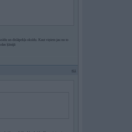
oksīdu un dislāpekļa oksīdu. Kaut viņiem jau nu to
kolas ķīmijā
#11