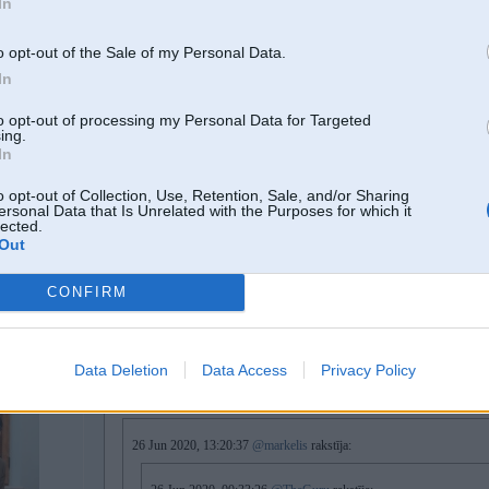
In
9
(medicīnas vajadzībām).
Pasūti kitu, uzliec, aizbrauc uz Igauniju uzpildīt par 13Eur kilogramā
o opt-out of the Sale of my Personal Data.
In
EDIT: es gan nezinu kā robežsargi jautājumu gadījumā skatītos uz Latv
to opt-out of processing my Personal Data for Targeted
ing.
esi paarliecinaats, ka es nevaru aizbraukt uz Agu vai Elme messer un nop
In
o opt-out of Collection, Use, Retention, Sale, and/or Sharing
ersonal Data that Is Unrelated with the Purposes for which it
lected.
vari. un ko tieši Tev NO dos, ja vajag N2O ? zin kā, starp ūdeni parasto [H
Out
ir paviiiiisam niecīga, bet dzert pēdējo būtu neracionāli
CONFIRM
26. Jun 2020, 13:29
Data Deletion
Data Access
Privacy Policy
26 Jun 2020, 13:26:35
@Kidd
rakstīja:
26 Jun 2020, 13:20:37
@markelis
rakstīja: