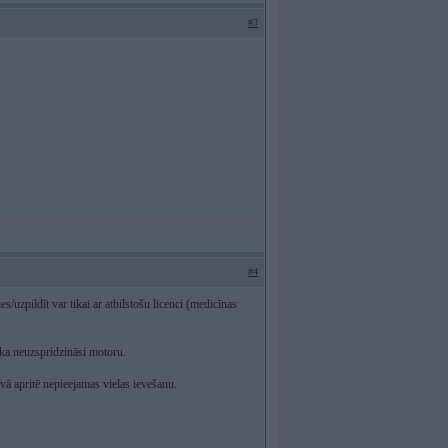
#3
#4
/uzpildīt var tikai ar atbilstošu licenci (medicīnas
i ka neuzspridzināsi motoru.
vā apritē nepieejamas vielas ievešanu.