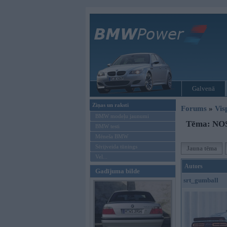
Galvenā
Ziņas un raksti
Forums
»
Vis
BMW modeļu jaunumi
Tēma: NOS
BMW testi
Mēneša BMW
Sērijveida tūnings
Jauna tēma
Vel...
Autors
Gadījuma bilde
srt_gumball