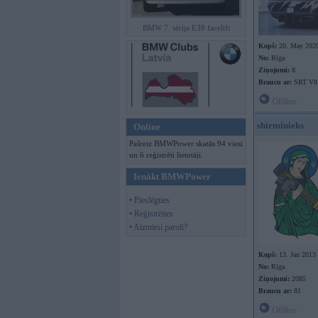
BMW 7. sērija E38 facelift
Kopš:
20. May 202
No:
Rīga
Ziņojumi:
8
Braucu ar:
SRT V8
Offline
shirminieks
Online
Pašreiz BMWPower skatās 94 viesi
un 6 reģistrēti lietotāji.
Ienākt BMWPower
• Pieslēgties
• Reģistrēties
• Aizmirsi paroli?
Kopš:
13. Jan 2013
No:
Rīga
Ziņojumi:
2085
Braucu ar:
81
Offline