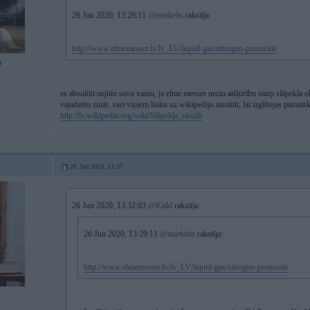
26 Jun 2020, 13:29:11
@markelis
rakstīja:
http://www.elmemesser.lv/lv_LV/liquid-gas/nitrogen-protoxide
9
es absolūti nejūtu savu vainu, ja elme messer nezin atšķirību starp slāpekļa 
vajadzētu zināt. vari viņiem linku uz wikipediju aizsūtīt, lai izglītojas pamats
http://lv.wikipedia.org/wiki/Slāpekļa_oksīdi
26. Jun 2020, 13:37
26 Jun 2020, 13:32:03
@Kidd
rakstīja:
26 Jun 2020, 13:29:11
@markelis
rakstīja:
http://www.elmemesser.lv/lv_LV/liquid-gas/nitrogen-protoxide