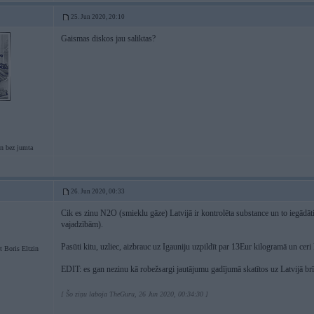
25. Jun 2020, 20:10
Gaismas diskos jau saliktas?
n bez jumta
26. Jun 2020, 00:33
Cik es zinu N2O (smieklu gāze) Latvijā ir kontrolēta substance un to iegādāties
vajadzībām).
Pasūti kitu, uzliec, aizbrauc uz Igauniju uzpildīt par 13Eur kilogramā un cer
t Boris Eltzin
EDIT: es gan nezinu kā robežsargi jautājumu gadījumā skatītos uz Latvijā brī
[ Šo ziņu laboja TheGuru, 26 Jun 2020, 00:34:30 ]