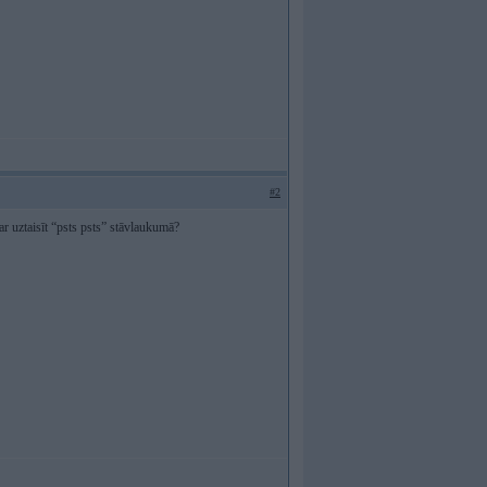
#2
r uztaisīt “psts psts” stāvlaukumā?