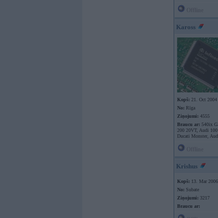
Offline
Kaross
Kopš:
21. Oct 2004
No:
Rīga
Ziņojumi:
4555
Braucu ar:
540ix G
200 20VT, Audi 100
Ducati Monster, Aud
Offline
Krishus
Kopš:
13. Mar 2006
No:
Subate
Ziņojumi:
3217
Braucu ar: