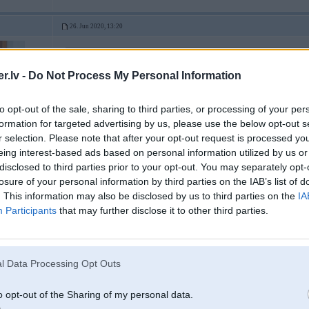
26. Jun 2020, 13:20
26 Jun 2020, 00:33:26
@TheGuru
rakstīja:
.lv -
Do Not Process My Personal Information
Cik es zinu N2O (smieklu gāze) Latvijā ir kontrolēta substance un to iegādā
(medicīnas vajadzībām).
to opt-out of the sale, sharing to third parties, or processing of your per
Pasūti kitu, uzliec, aizbrauc uz Igauniju uzpildīt par 13Eur kilogramā un 
formation for targeted advertising by us, please use the below opt-out s
EDIT: es gan nezinu kā robežsargi jautājumu gadījumā skatītos uz Latvijā
r selection. Please note that after your opt-out request is processed y
eing interest-based ads based on personal information utilized by us or
disclosed to third parties prior to your opt-out. You may separately opt-
esi paarliecinaats, ka es nevaru aizbraukt uz Agu vai Elme messer un nopirkt
losure of your personal information by third parties on the IAB’s list of
. This information may also be disclosed by us to third parties on the
IA
Participants
that may further disclose it to other third parties.
26. Jun 2020, 13:26
l Data Processing Opt Outs
26 Jun 2020, 13:20:37
@markelis
rakstīja:
o opt-out of the Sharing of my personal data.
26 Jun 2020, 00:33:26
@TheGuru
rakstīja:
Cik es zinu N2O (smieklu gāze) Latvijā ir kontrolēta substance un to ieg