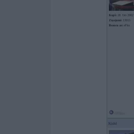
Kopš:
28. Oct 2002
Ziņojumi:
13015
Braucu ar:
eFku
Offline
Kidd