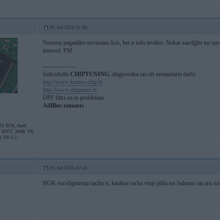
26. Jun 2020, 01:09
Neesmu pagaidām nevienam licis, bet ir info ievākts. Nekas sarežģīts tur nav.
interesē, PM.
-----------------
Individuāls
CHIPTUNING
, diagnostika un citi nestandarta darbi.
http://www.kaross-chip.lv
http://www.chiptuner.lv
DPF filtri un to problēmas
AdBlue remonts
31 B58, Audi
 20VT, 344K V8,
i V8 4.2
26. Jun 2020, 02:56
HGK eurofighteram tachu ir, kautkur tachu vinji pilda tos balonus un arii uz