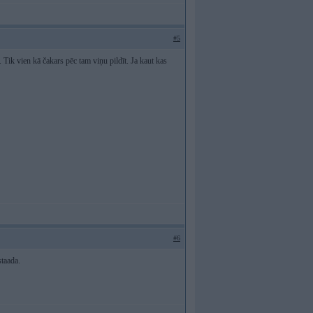
#5
 Tik vien kā čakars pēc tam viņu pildīt. Ja kaut kas
#6
staada.