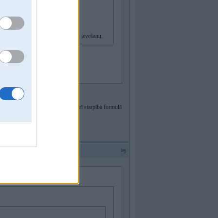
 un ceri ka neuzspridzināsi motoru.
ijā brīvā apritē nepieejamas vielas ievešanu.
irkt balonu ar slaapekļa oksīdu?
2O] un ūdeņraža pārskābi [H2O2] arī starpība formulā
#9