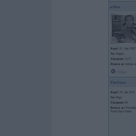
schizo
Kopš:
23. Sep 2007
No:
Dagda
Ziņojumi:
1175
Braucu ar:
kūtiņu u
Offline
TheGuru
Kopš:
24. Jan 2011
No:
Rīga
Ziņojumi:
89
Braucu ar:
Presiden
Final Days Paket