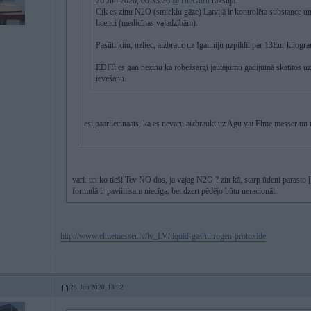
26 Jun 2020, 00:33:26
@TheGuru
rakstīja:
Cik es zinu N2O (smieklu gāze) Latvijā ir kontrolēta substance un t
licenci (medicīnas vajadzībām).
Pasūti kitu, uzliec, aizbrauc uz Igauniju uzpildīt par 13Eur kilog
EDIT: es gan nezinu kā robežsargi jautājumu gadījumā skatītos uz 
ievešanu.
esi paarliecinaats, ka es nevaru aizbraukt uz Agu vai Elme messer un 
vari. un ko tieši Tev NO dos, ja vajag N2O ? zin kā, starp ūdeni parast
formulā ir paviiiiisam niecīga, bet dzert pēdējo būtu neracionāli
http://www.elmemesser.lv/lv_LV/liquid-gas/nitrogen-protoxide
26. Jun 2020, 13:32