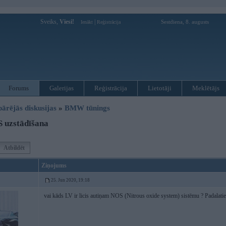
Sveiks,
Viesi!
|
Sestdiena, 8. augusts
Ienākt
Reģistrācija
Forums
Galerijas
Reģistrācija
Lietotāji
Meklētājs
pārējās diskusijas
»
BMW tūnings
 uzstādīšana
Atbildēt
Ziņojums
25. Jun 2020, 19:18
vai kāds LV ir licis autiņam NOS (Nitrous oxide system) sistēmu ? Padalaties 