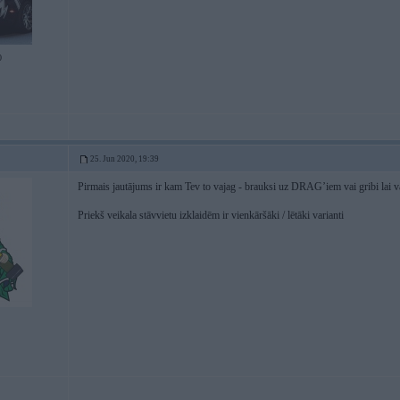
0
25. Jun 2020, 19:39
Pirmais jautājums ir kam Tev to vajag - brauksi uz DRAG’iem vai gribi lai va
Priekš veikala stāvvietu izklaidēm ir vienkāršāki / lētāki varianti