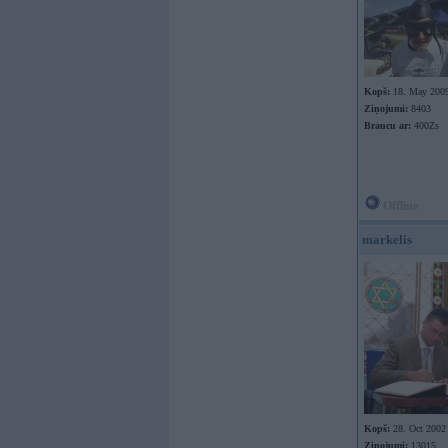
Kopš:
18. May 200
Ziņojumi:
8403
Braucu ar:
400Zs
Offline
markelis
Kopš:
28. Oct 2002
Ziņojumi:
13015