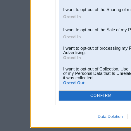
also be disclosed by us to 
I want to opt-out of the Sharing of 
Downstream Participants
th
Opted In
third parties.
I want to opt-out of the Sale of my 
Opted In
I want to opt-out of processing my 
Advertising.
Opted In
I want to opt-out of Collection, Use
of my Personal Data that Is Unrelat
it was collected.
Opted Out
CONFIRM
Data Deletion