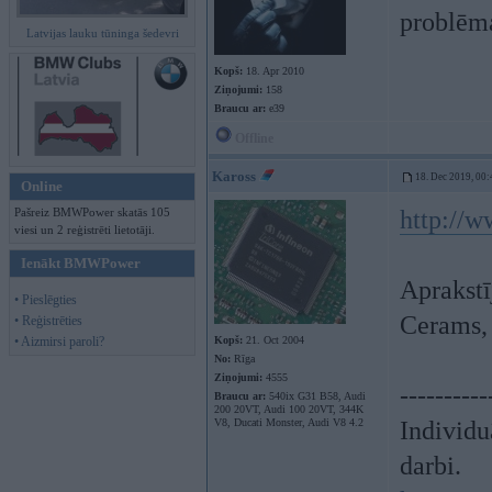
problēm
Latvijas lauku tūninga šedevri
Kopš:
18. Apr 2010
Ziņojumi:
158
Braucu ar:
e39
Offline
Kaross
18. Dec 2019, 00:
Online
Pašreiz BMWPower skatās 105
http://
viesi un 2 reģistrēti lietotāji.
Ienākt BMWPower
Aprakstī
• Pieslēgties
Cerams, 
• Reģistrēties
• Aizmirsi paroli?
Kopš:
21. Oct 2004
No:
Rīga
Ziņojumi:
4555
----------
Braucu ar:
540ix G31 B58, Audi
200 20VT, Audi 100 20VT, 344K
V8, Ducati Monster, Audi V8 4.2
Individu
darbi.