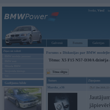
Sveiks,
Viesi!
Ie
Galvenā
Forums
Galerijas
Ziņas un raksti
Forums
»
Diskusijas par BMW modeļi
BMW modeļu jaunumi
Tēma: X5 F15 N57-D30A dzinēja 
BMW testi
Mēneša BMW
Sērijveida tūnings
Tēma slēgta
Vel...
Autors
Ziņojums
Gadījuma bilde
Mareks_e36
17. Dec 2019, 22:
Jautājum
jāpievēr