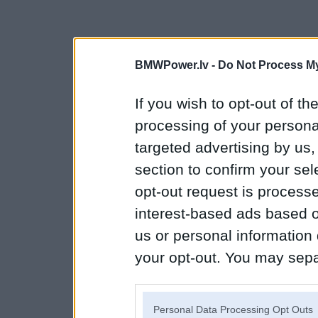
BMWPower.lv -
Do Not Process My
If you wish to opt-out of the
processing of your personal
targeted advertising by us
section to confirm your sel
opt-out request is proces
interest-based ads based o
us or personal information d
your opt-out. You may separ
disclosure of your personal
IAB’s list of downstream pa
Personal Data Processing Opt Outs