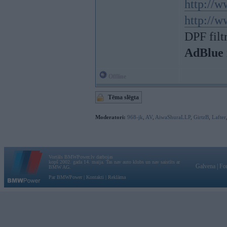
http://w
http://w
DPF filt
AdBlue 
Offline
Tēma slēgta
Moderatori:
968-jk
,
AV
,
AiwaShuraLLP
,
GirtzB
,
Lafter
Vortāls BMWPower.lv darbojas
kopš 2002. gada 14. maija. Tas nav auto klubs un nav saistīts ar
Galvena
|
Fo
BMW AG.
Par BMWPower
|
Kontakti
|
Reklāma