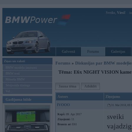
Sveiks,
Viesi!
Ie
Galvenā
Forums
Galerijas
Ziņas un raksti
Forums
»
Diskusijas par BMW modeļi
BMW modeļu jaunumi
Tēma: E6x NIGHT VISION kame
BMW testi
Mēneša BMW
Sērijveida tūnings
Jauna tēma
Atbildēt
Vel...
Autors
Ziņojums
Gadījuma bilde
IVOOO
31. Mar 2018, 09:
Kopš:
09. Apr 2017
sveiki
Ziņojumi:
11
vajadzi
Braucu ar:
E61