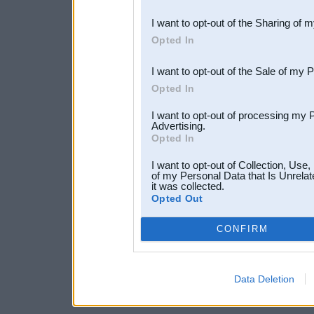
also be disclosed by us to 
I want to opt-out of the Sharing of 
Downstream Participants
th
Opted In
third parties.
I want to opt-out of the Sale of my 
Opted In
I want to opt-out of processing my 
Advertising.
Opted In
I want to opt-out of Collection, Use
of my Personal Data that Is Unrelat
it was collected.
Opted Out
CONFIRM
Data Deletion