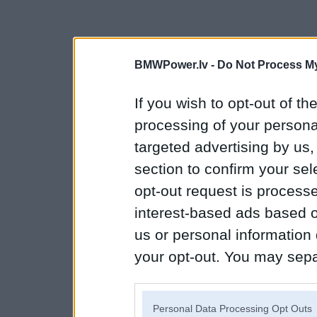
BMWPower.lv -
Do Not Process My
If you wish to opt-out of the
processing of your personal
targeted advertising by us
section to confirm your sel
opt-out request is proces
interest-based ads based o
us or personal information d
your opt-out. You may separ
disclosure of your personal
IAB’s list of downstream pa
Personal Data Processing Opt Outs