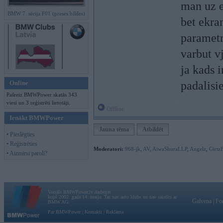
man uz e
BMW 7. sērija F01 (preses bildes)
bet ekra
parametri
varbut v
ja kads 
Online
padalisie
Pašreiz BMWPower skatās 343
viesi un 3 reģistrēti lietotāji.
Offline
Ienākt BMWPower
Jauna tēma
Atbildēt
• Pieslēgties
• Reģistrēties
Moderatori:
968-jk
,
AV
,
AiwaShuraLLP
,
Angelz
,
Girtz
• Aizmirsi paroli?
Vortāls BMWPower.lv darbojas
kopš 2002. gada 14. maija. Tas nav auto klubs un nav saistīts ar
Galvena
|
Fo
BMW AG.
Par BMWPower
|
Kontakti
|
Reklāma