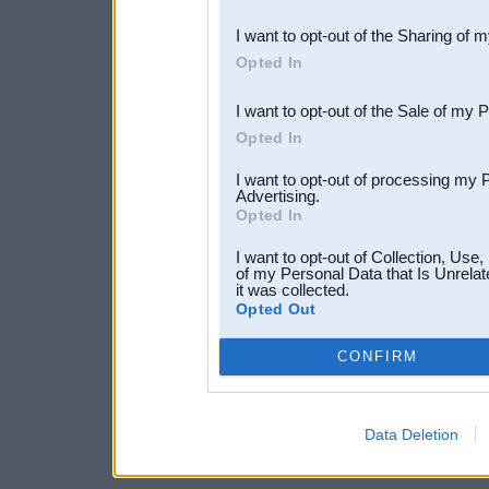
also be disclosed by us to 
I want to opt-out of the Sharing of 
Downstream Participants
th
Opted In
third parties.
I want to opt-out of the Sale of my 
Opted In
I want to opt-out of processing my 
Advertising.
Opted In
I want to opt-out of Collection, Use
of my Personal Data that Is Unrelat
it was collected.
Opted Out
CONFIRM
Data Deletion