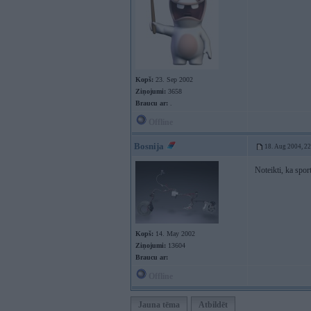
Kopš:
23. Sep 2002
Ziņojumi:
3658
Braucu ar:
.
Offline
Bosnija
18. Aug 2004, 2
Noteikti, ka spor
Kopš:
14. May 2002
Ziņojumi:
13604
Braucu ar:
Offline
Jauna tēma
Atbildēt