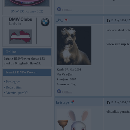
Offline
BMW 135i coupe (E82)
_ix_
18. Aug 2004, 2
labdaru sheit not
-----------------
www.sunsup.lv
Online
Pašreiz BMWPower skatās 153
viesi un 0 reģistrēti lietotāji.
Kopš:
07. Mar 2004
Ienākt BMWPower
No:
Varakļāni
Ziņojumi:
5867
• Pieslēgties
Braucu ar:
1kg
• Reģistrēties
Offline
• Aizmirsi paroli?
kristapz
18. Aug 2004, 2
elkoniitis parasta