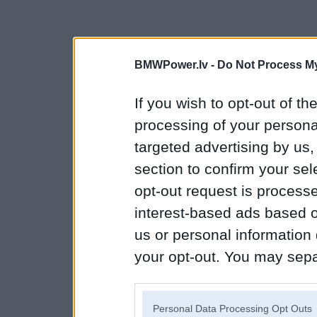
BMWPower.lv -
Do Not Process My
If you wish to opt-out of the
processing of your personal
targeted advertising by us
section to confirm your sel
opt-out request is proces
interest-based ads based o
us or personal information d
your opt-out. You may separ
disclosure of your personal
IAB’s list of downstream pa
Personal Data Processing Opt Outs