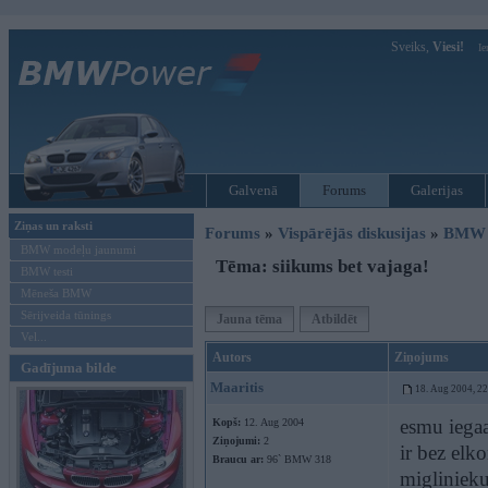
Sveiks,
Viesi!
Ie
Galvenā
Forums
Galerijas
Ziņas un raksti
Forums
»
Vispārējās diskusijas
»
BMW t
BMW modeļu jaunumi
Tēma: siikums bet vajaga!
BMW testi
Mēneša BMW
Sērijveida tūnings
Jauna tēma
Atbildēt
Vel...
Autors
Ziņojums
Gadījuma bilde
Maaritis
18. Aug 2004, 2
esmu iegaa
Kopš:
12. Aug 2004
Ziņojumi:
2
ir bez elk
Braucu ar:
96` BMW 318
miglinieku