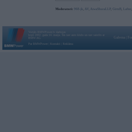
Moderatori:
968-jk
,
AV
,
AiwaShuraLLP
,
GirtzB
,
Lafter
Vortāls BMWPower.lv darbojas
kopš 2002. gada 14. maija. Tas nav auto klubs un nav saistīts ar
Galvena
|
Fo
BMW AG.
Par BMWPower
|
Kontakti
|
Reklāma