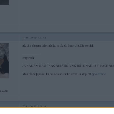
1
10. Dec 2017, 21:58
nē, tā ir slepena informācija. to tik zin bmw oficiālie servisi.
-----------------
crapwork
JA KĀDAM KAUT KAS NEPATĪK VNK IDITE NAHUJ PLEASE NE
Man tik dziļi pohui ka pat netaisos neko dzēst un slēpt :D
@valvoline
a 0,7tdi
11. Dec 2017, 00:16