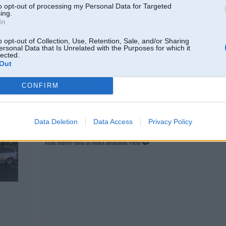
to opt-out of processing my Personal Data for Targeted
ing.
In
11. Dec 2017, 22:35
o opt-out of Collection, Use, Retention, Sale, and/or Sharing
Tulīt atnāks kaspich un ar putām uz lūpām bļaus,ka tas nav ne bloks,ne relejs u
ersonal Data that Is Unrelated with the Purposes for which it
lected.
[ Šo ziņu laboja Mikels, 11 Dec 2017, 22:37:05 ]
Out
CONFIRM
Data Deletion
Data Access
Privacy Policy
11. Dec 2017, 23:13
Man intresē tikai tā bloka atrašanās vieta
1