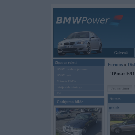
Galvenā
Ziņas un raksti
Forums
»
Dis
BMW modeļu jaunumi
Tēma: E91 
BMW testi
Mēneša BMW
Sērijveida tūnings
Jauna tēma
Vel...
Autors
Gadījuma bilde
giants