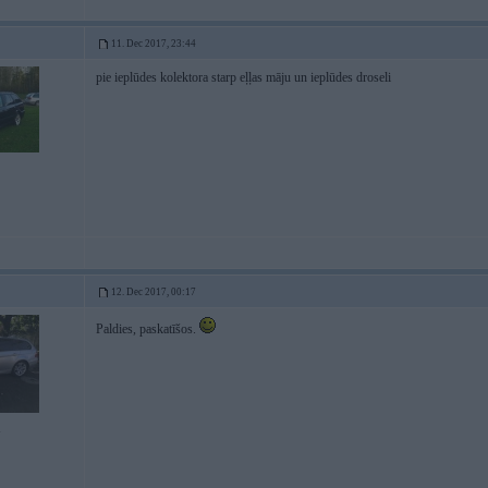
11. Dec 2017, 23:44
pie ieplūdes kolektora starp eļļas māju un ieplūdes droseli
12. Dec 2017, 00:17
Paldies, paskatīšos.
1