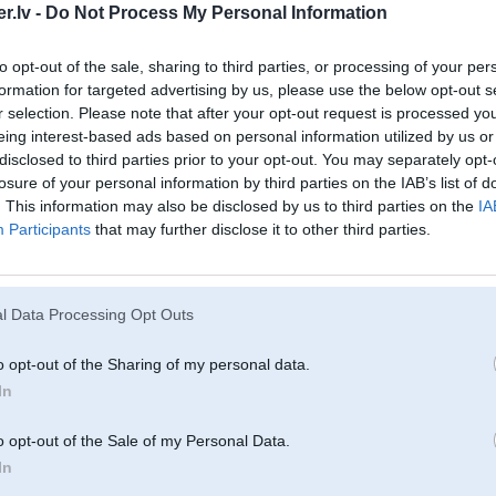
Motortelpā.
.lv -
Do Not Process My Personal Information
-----------------
Individuāls
CHIPTUNING
, diagnostika un citi nestandarta darbi.
to opt-out of the sale, sharing to third parties, or processing of your per
http://www.kaross-chip.lv
formation for targeted advertising by us, please use the below opt-out s
http://www.chiptuner.lv
DPF filtri un to problēmas
r selection. Please note that after your opt-out request is processed y
AdBlue remonts
eing interest-based ads based on personal information utilized by us or
disclosed to third parties prior to your opt-out. You may separately opt-
losure of your personal information by third parties on the IAB’s list of
31 B58, Audi 200
VT, 344K V8,
. This information may also be disclosed by us to third parties on the
IA
i V8 4.2
Participants
that may further disclose it to other third parties.
11. Dec 2017, 22:18
l Data Processing Opt Outs
Tik daudz jau es saprotu
E60 530d zem ieplūdnieka bet, E90 320d nezinu
o opt-out of the Sharing of my personal data.
[ Šo ziņu laboja giants, 11 Dec 2017, 22:19:49 ]
In
1
o opt-out of the Sale of my Personal Data.
In