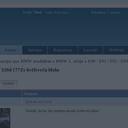
Sveiks,
Viesi!
|
Piektdiena, 7. augusts
Ienākt
Reģistrācija
Forums
Galerijas
Reģistrācija
Lietotāji
Meklētājs
kusijas par BMW modeļiem
»
BMW 3. sērija
»
E90 / E91 / E92 / E9
320d 177Zs kvēlsveču bloks
Atbildēt
Ziņojums
10. Dec 2017, 21:43
Vai kāds zin kur šim modelim atrodas kvēlsveču bloks?