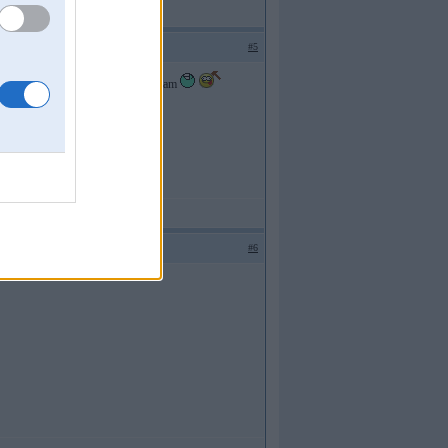
#5
n tas ir ļoti svarīgi....bet tikai viņam
#6