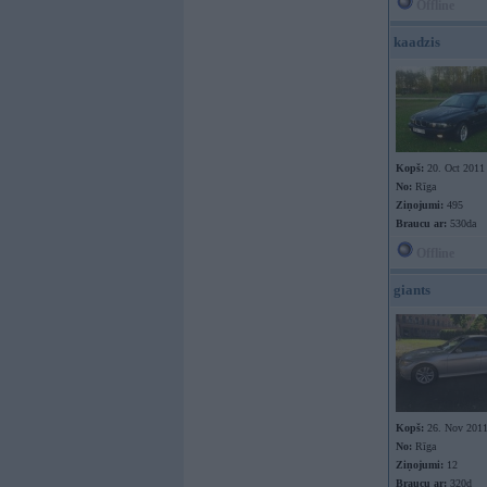
Offline
kaadzis
Kopš:
20. Oct 2011
No:
Rīga
Ziņojumi:
495
Braucu ar:
530da
Offline
giants
Kopš:
26. Nov 201
No:
Rīga
Ziņojumi:
12
Braucu ar:
320d