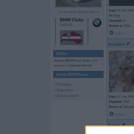
Kopš:
26. Nov 201
Latvijas lauku tūninga šedevri
No:
Rīga
Ziņojumi:
12
Braucu ar:
320d
Offline
deadalive
Online
Pašreiz BMWPower skatās 114
viesi un 3 reģistrēti lietotāji.
Ienākt BMWPower
• Pieslēgties
• Reģistrēties
• Aizmirsi paroli?
Kopš:
21. Sep 2008
Ziņojumi:
1549
Braucu ar:
fiat pand
Offline
Kaross