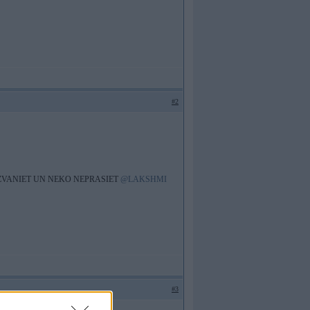
#2
ZVANIET UN NEKO NEPRASIET
@LAKSHMI
#3