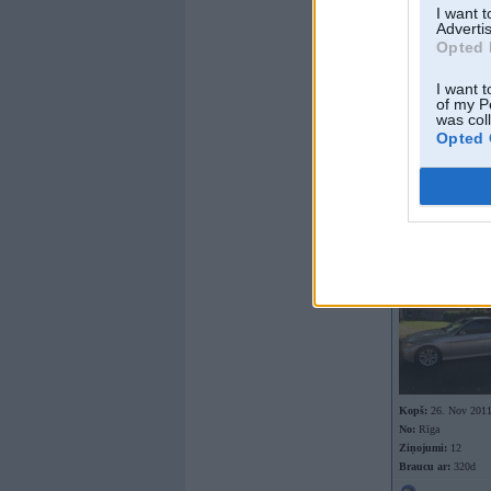
I want 
Offline
Advertis
Opted 
Mikels
I want t
of my P
was col
Opted 
Kopš:
28. Jan 2011
Ziņojumi:
5532
Braucu ar:
cieņu
Offline
giants
Kopš:
26. Nov 201
No:
Rīga
Ziņojumi:
12
Braucu ar:
320d