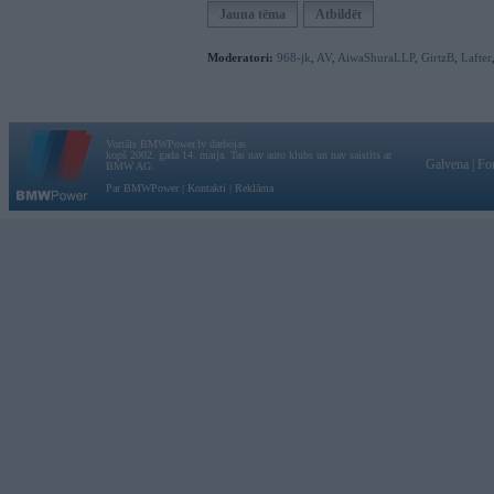
Jauna tēma
Atbildēt
Moderatori:
968-jk
,
AV
,
AiwaShuraLLP
,
GirtzB
,
Lafter
Vortāls BMWPower.lv darbojas
kopš 2002. gada 14. maija. Tas nav auto klubs un nav saistīts ar
Galvena
|
Fo
BMW AG.
Par BMWPower
|
Kontakti
|
Reklāma