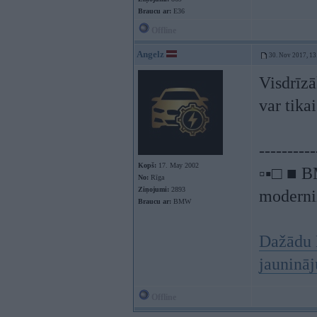
Braucu ar:
E36
Offline
Angelz
30. Nov 2017, 13
Visdrīzā
var tika
----------
Kopš:
17. May 2002
▫▪□ ■ B
No:
Rīga
Ziņojumi:
2893
moderniz
Braucu ar:
BMW
Dažādu 
jauninā
Offline