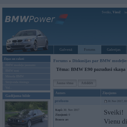
Sveiks,
Viesi!
Ie
Galvenā
Forums
Galerijas
Ziņas un raksti
Forums
»
Diskusijas par BMW modeļi
BMW modeļu jaunumi
Tēma: BMW E90 pazudusi skaņa
BMW testi
Mēneša BMW
Sērijveida tūnings
Jauna tēma
Atbildēt
Vel...
Autors
Ziņojums
Gadījuma bilde
profooto
30. Nov 2017, 10
Kopš:
30. Nov 2017
Sveiki!
Ziņojumi:
0
Vienu di
Braucu ar: