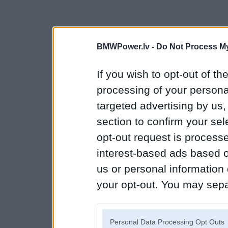
BMWPower.lv -
Do Not Process My
If you wish to opt-out of the
processing of your personal
targeted advertising by us
section to confirm your sel
opt-out request is proces
interest-based ads based o
us or personal information d
your opt-out. You may separ
disclosure of your personal
IAB’s list of downstream pa
Personal Data Processing Opt Outs