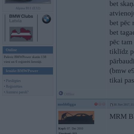
bet skaņ
Alpina B11 (E32)
atvienoj
bet pēc 
bet taga
pēc tam 
Online
tiklīdz 
Pašreiz BMWPower skatās 138
pārbaudī
viesi un 6 reģistrēti lietotāji.
(bmw e90
Ienākt BMWPower
tikai pas
• Pieslēgties
• Reģistrēties
• Aizmirsi paroli?
Offline
mobbfigga
30. Nov 2017, 11
MRM Bl
Kopš:
07. Dec 2010
Ziņojumi:
869