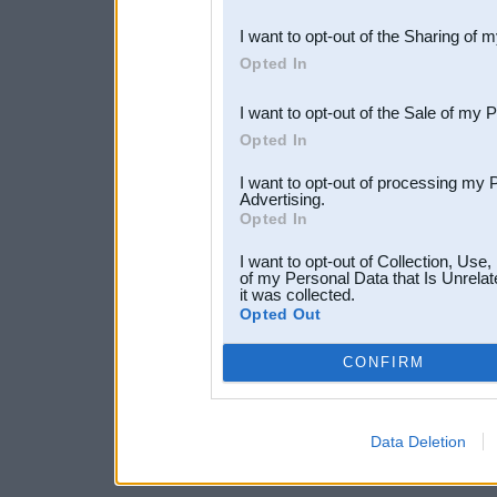
also be disclosed by us to 
I want to opt-out of the Sharing of 
Downstream Participants
th
Opted In
third parties.
I want to opt-out of the Sale of my 
Opted In
I want to opt-out of processing my 
Advertising.
Opted In
I want to opt-out of Collection, Use
of my Personal Data that Is Unrelat
it was collected.
Opted Out
CONFIRM
Data Deletion