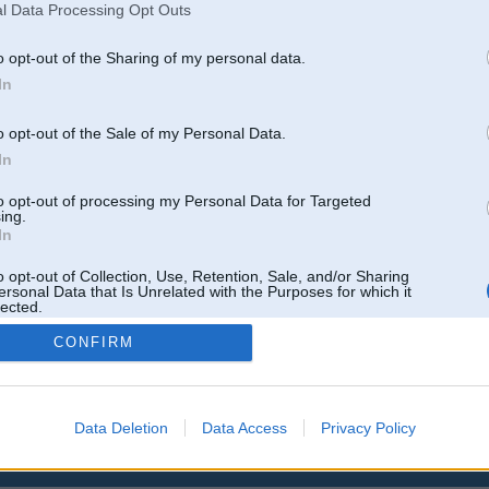
l Data Processing Opt Outs
o opt-out of the Sharing of my personal data.
In
tu traktoru
o opt-out of the Sale of my Personal Data.
In
Atbildēt
to opt-out of processing my Personal Data for Targeted
ing.
k
,
AV
,
AiwaShuraLLP
,
GirtzB
,
Lafter
,
PERFS
,
SteelRat
,
linda
,
marihuans
,
noisex
,
smudo
In
o opt-out of Collection, Use, Retention, Sale, and/or Sharing
ersonal Data that Is Unrelated with the Purposes for which it
lected.
Out
CONFIRM
Data Deletion
Data Access
Privacy Policy
 un nav saistīts ar
Galvena
|
Forums
|
Galerijas
|
Reģistrācija
|
Lietotaāji
|
Meklētājs
|
Reklā