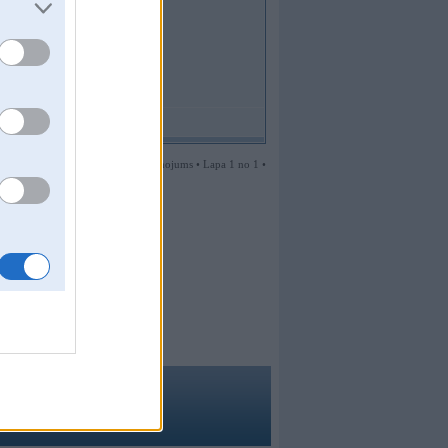
1 ziņojums • Lapa 1 no 1 •
ma