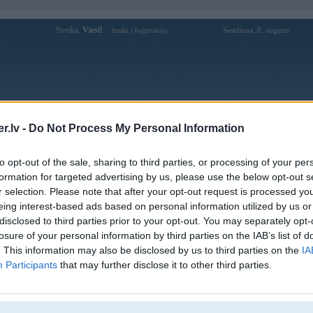
Sveiks,
Viesi!
|
Sestdiena, 8. augusts
Ienākt
Reģistrācija
Forums
Galerijas
Reģistrācija
Lietotāji
Meklētājs
.lv -
Do Not Process My Personal Information
kusijas par BMW modeļiem
»
BMW 3. sērija
»
E90 / E91 / E92 / E9
to opt-out of the sale, sharing to third parties, or processing of your per
 E90 pazudusi skaņa tumbās
formation for targeted advertising by us, please use the below opt-out s
r selection. Please note that after your opt-out request is processed y
Atbildēt
eing interest-based ads based on personal information utilized by us or
disclosed to third parties prior to your opt-out. You may separately opt-
Ziņojums
losure of your personal information by third parties on the IAB’s list of
. This information may also be disclosed by us to third parties on the
IA
30. Nov 2017, 10:25
Participants
that may further disclose it to other third parties.
Links