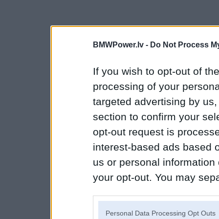
BMWPower.lv -
Do Not Process My
If you wish to opt-out of the
processing of your personal
targeted advertising by us
section to confirm your sel
opt-out request is proces
interest-based ads based o
us or personal information d
your opt-out. You may separ
disclosure of your personal
IAB’s list of downstream pa
Personal Data Processing Opt Outs