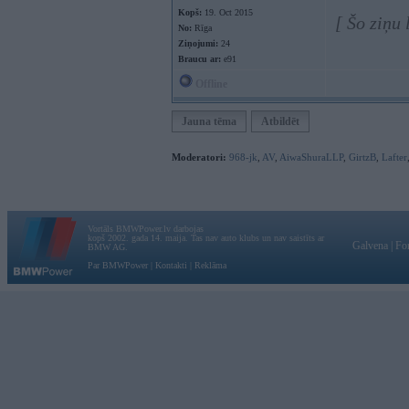
Kopš:
19. Oct 2015
[ Šo ziņu
No:
Rīga
Ziņojumi:
24
Braucu ar:
e91
Offline
Jauna tēma
Atbildēt
Moderatori:
968-jk
,
AV
,
AiwaShuraLLP
,
GirtzB
,
Lafter
Vortāls BMWPower.lv darbojas
kopš 2002. gada 14. maija. Tas nav auto klubs un nav saistīts ar
Galvena
|
Fo
BMW AG.
Par BMWPower
|
Kontakti
|
Reklāma