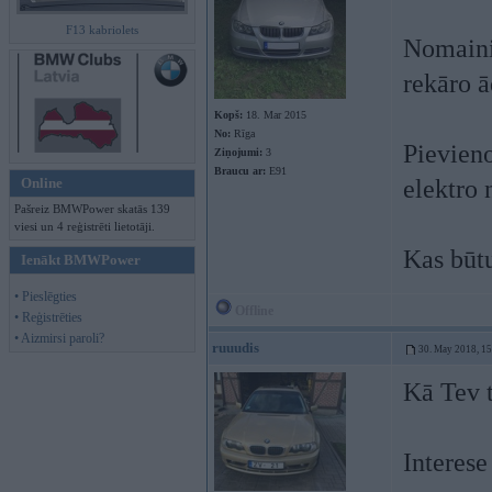
F13 kabriolets
Nomainij
rekāro ā
Kopš:
18. Mar 2015
No:
Rīga
Pievieno
Ziņojumi:
3
Braucu ar:
E91
Online
elektro 
Pašreiz BMWPower skatās 139
viesi un 4 reģistrēti lietotāji.
Kas būtu
Ienākt BMWPower
• Pieslēgties
Offline
• Reģistrēties
• Aizmirsi paroli?
ruuudis
30. May 2018, 1
Kā Tev t
Interese 