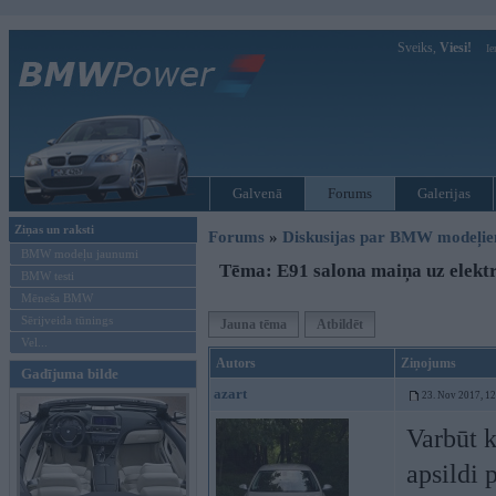
Sveiks,
Viesi!
Ie
Galvenā
Forums
Galerijas
Ziņas un raksti
Forums
»
Diskusijas par BMW modeļi
BMW modeļu jaunumi
Tēma: E91 salona maiņa uz elekt
BMW testi
Mēneša BMW
Sērijveida tūnings
Jauna tēma
Atbildēt
Vel...
Autors
Ziņojums
Gadījuma bilde
azart
23. Nov 2017, 1
Varbūt 
apsildi 