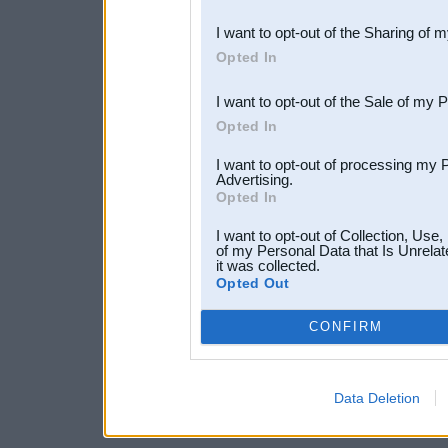
also be disclosed by us to 
I want to opt-out of the Sharing of 
Downstream Participants
th
Opted In
third parties.
I want to opt-out of the Sale of my 
Opted In
I want to opt-out of processing my 
Advertising.
Opted In
I want to opt-out of Collection, Use
of my Personal Data that Is Unrelat
it was collected.
Opted Out
CONFIRM
Data Deletion