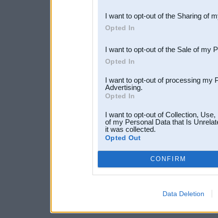
also be disclosed by us to 
I want to opt-out of the Sharing of 
Downstream Participants
th
Opted In
third parties.
I want to opt-out of the Sale of my 
Opted In
I want to opt-out of processing my 
Advertising.
Opted In
I want to opt-out of Collection, Use
of my Personal Data that Is Unrelat
it was collected.
Opted Out
CONFIRM
Data Deletion