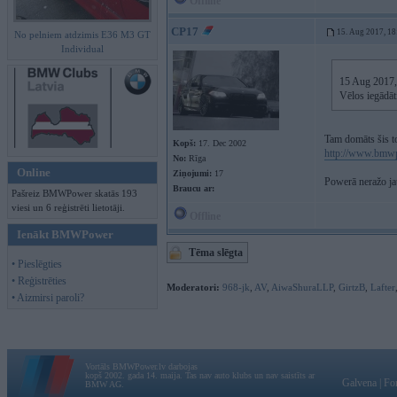
Offline
CP17
15. Aug 2017, 18
No pelniem atdzimis E36 M3 GT
Individual
15 Aug 2017,
Vēlos iegādāt
Tam domāts šis t
Kopš:
17. Dec 2002
http://www.bmwp
No:
Rīga
Online
Ziņojumi:
17
Powerā neražo ja
Braucu ar:
Pašreiz BMWPower skatās 193
viesi un 6 reģistrēti lietotāji.
Offline
Ienākt BMWPower
Tēma slēgta
• Pieslēgties
• Reģistrēties
Moderatori:
968-jk
,
AV
,
AiwaShuraLLP
,
GirtzB
,
Lafter
• Aizmirsi paroli?
Vortāls BMWPower.lv darbojas
kopš 2002. gada 14. maija. Tas nav auto klubs un nav saistīts ar
Galvena
|
Fo
BMW AG.