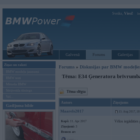
Sveiks,
Viesi!
Ie
Galvenā
Forums
Galerijas
Ziņas un raksti
Forums
»
Diskusijas par BMW modeļi
BMW modeļu jaunumi
Tēma: E34 Ģeneratora brīvrumb
BMW testi
Mēneša BMW
Sērijveida tūnings
Tēma slēgta
Vel...
Autors
Ziņojums
Gadījuma bilde
Maarels2017
15. Aug 2017, 18
Vēlos iegādāties 
Kopš:
11. Apr 2017
Ziņojumi:
3
Braucu ar: