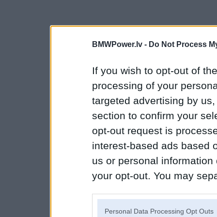
BMWPower.lv -
Do Not Process My
If you wish to opt-out of the
processing of your personal
targeted advertising by us
section to confirm your sel
opt-out request is proces
interest-based ads based o
us or personal information d
your opt-out. You may separ
disclosure of your personal
IAB’s list of downstream pa
Personal Data Processing Opt Outs