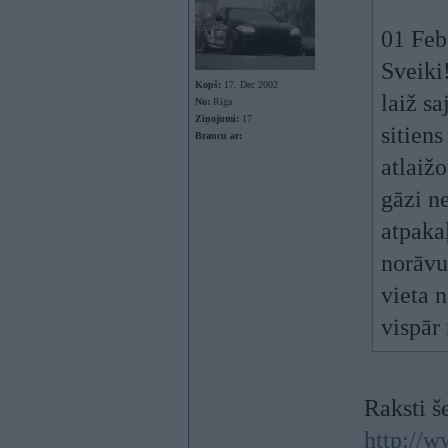
01 Feb
Sveiki!
Kopš:
17. Dec 2002
laiž s
No:
Rīga
Ziņojumi:
17
sitiens
Braucu ar:
atlaiž
gāzi n
atpaka
norāvu
vieta 
vispār
Raksti še
http://