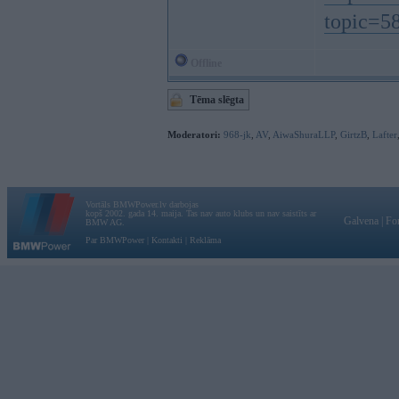
topic=5
Offline
Tēma slēgta
Moderatori:
968-jk
,
AV
,
AiwaShuraLLP
,
GirtzB
,
Lafter
Vortāls BMWPower.lv darbojas
kopš 2002. gada 14. maija. Tas nav auto klubs un nav saistīts ar
Galvena
|
Fo
BMW AG.
Par BMWPower
|
Kontakti
|
Reklāma