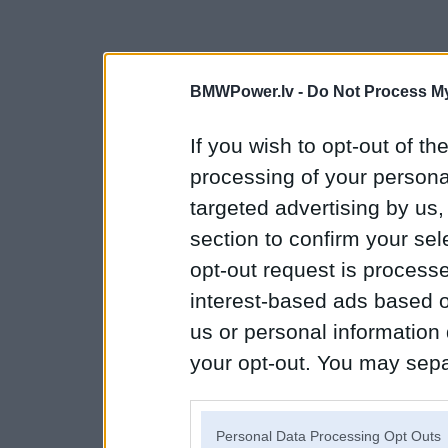
BMWPower.lv -
Do Not Process My
If you wish to opt-out of the
processing of your personal
targeted advertising by us
section to confirm your sel
opt-out request is proces
interest-based ads based o
us or personal information d
your opt-out. You may separ
disclosure of your personal
IAB’s list of downstream pa
Personal Data Processing Opt Outs