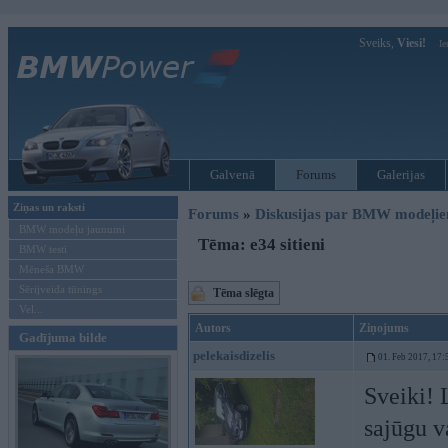
Sveiks,
Viesi!
Ie
Galvenā
Forums
Galerijas
Ziņas un raksti
Forums
»
Diskusijas par BMW modeļi
BMW modeļu jaunumi
Tēma: e34 sitieni
BMW testi
Mēneša BMW
Sērijveida tūnings
Tēma slēgta
Vel...
Autors
Ziņojums
Gadījuma bilde
pelekaisdizelis
01. Feb 2017, 17:
Sveiki! 
sajūgu v