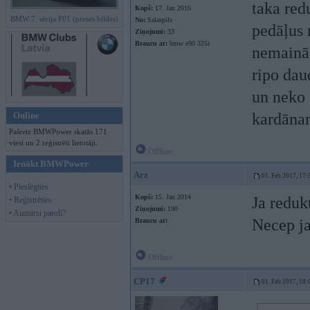
taka red
Kopš:
17. Jan 2016
BMW 7. sērija F01 (preses bildes)
No:
Salaspils
pedāļus 
Ziņojumi:
33
Braucu ar:
bmw e90 325i
nemainās
ripo dau
un neko 
Online
kardānam
Pašreiz BMWPower skatās 171
viesi un 2 reģistrēti lietotāji.
Offline
Ienākt BMWPower
Arz
01. Feb 2017, 17:
• Pieslēgties
Kopš:
15. Jan 2014
Ja reduk
• Reģistrēties
Ziņojumi:
190
• Aizmirsi paroli?
Necep ja
Braucu ar:
Offline
CP17
01. Feb 2017, 18: