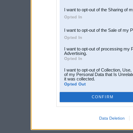
also be disclosed by us to 
I want to opt-out of the Sharing of 
Downstream Participants
th
Opted In
third parties.
I want to opt-out of the Sale of my 
Opted In
I want to opt-out of processing my 
Advertising.
Opted In
I want to opt-out of Collection, Use
of my Personal Data that Is Unrelat
it was collected.
Opted Out
CONFIRM
Data Deletion