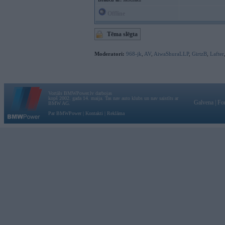
Offline
Tēma slēgta
Moderatori:
968-jk
,
AV
,
AiwaShuraLLP
,
GirtzB
,
Lafter
Vortāls BMWPower.lv darbojas
kopš 2002. gada 14. maija. Tas nav auto klubs un nav saistīts ar
Galvena
|
Fo
BMW AG.
Par BMWPower
|
Kontakti
|
Reklāma