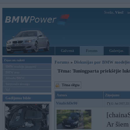
Sveiks,
Viesi!
Ie
Galvenā
Forums
Galerijas
Ziņas un raksti
Forums
»
Diskusijas par BMW modeļi
BMW modeļu jaunumi
Tēma: Tuningparta priekšējie luk
BMW testi
Mēneša BMW
Sērijveida tūnings
Tēma slēgta
Vel...
Autors
Ziņojums
Gadījuma bilde
VitalichDe90
12. Jan 2017, 22
[chaina
Ar šiem 