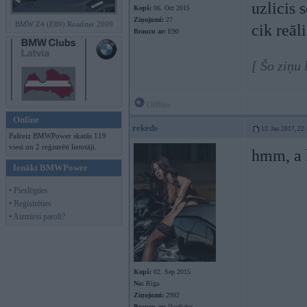
uzlicis 
Kopš:
06. Oct 2015
Ziņojumi:
27
BMW Z4 (E89) Roadster 2009
cik reāl
Braucu ar:
E90
[ Šo ziņu
Offline
Online
rekeds
12. Jan 2017, 22
Pašreiz BMWPower skatās 119
viesi un 2 reģistrēti lietotāji.
hmm, a k
Ienākt BMWPower
• Pieslēgties
• Reģistrēties
• Aizmirsi paroli?
Kopš:
02. Sep 2015
No:
Rīga
Ziņojumi:
2992
Braucu ar:
škodiaku