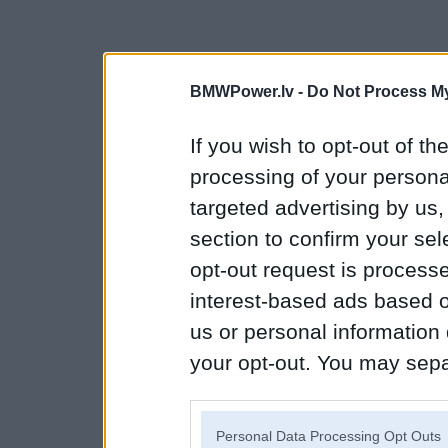
BMWPower.lv -
Do Not Process My
If you wish to opt-out of the
processing of your personal
targeted advertising by us
section to confirm your sel
opt-out request is proces
interest-based ads based o
us or personal information d
your opt-out. You may separ
disclosure of your personal
IAB’s list of downstream pa
Personal Data Processing Opt Outs