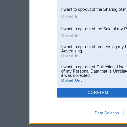
also be disclosed by us to 
I want to opt-out of the Sharing of 
Downstream Participants
th
Opted In
third parties.
I want to opt-out of the Sale of my 
Opted In
I want to opt-out of processing my 
Advertising.
Opted In
I want to opt-out of Collection, Use
of my Personal Data that Is Unrelat
it was collected.
Opted Out
CONFIRM
Data Deletion