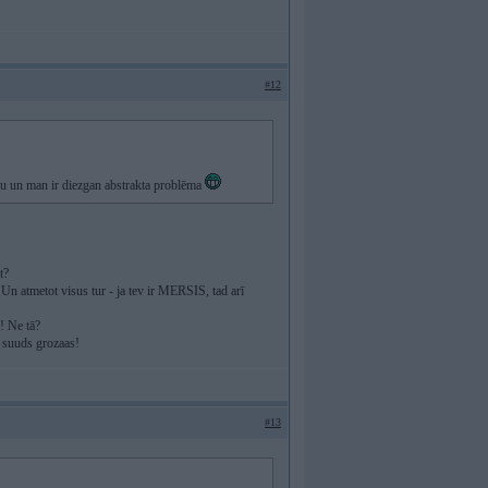
#12
daru un man ir diezgan abstrakta problēma
t?
 Un atmetot visus tur - ja tev ir MERSIS, tad arī
! Ne tā?
s suuds grozaas!
#13