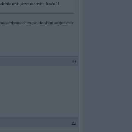
palīdzība nevis jādzen uz servisu. Ir taču 21.
ehniska rakstura forumā par tehniskiem jautājumiem ir
#14
#15