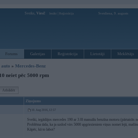
Sveiks,
Viesi!
|
Svetdiena, 9. augusts
Ienākt
Reģistrācija
Forums
Galerijas
Reģistrācija
Lietotāji
Meklētājs
i auto
»
Mercedes-Benz
0 neiet pēc 5000 rpm
Atbildēt
Ziņojums
10. Aug 2016, 12:57
Sveiki, iegādājos mercedes 190 ar 3.0l manuālu benzīna motoru (pārtaisīts n
Problēma tāda, ka ja uzdod virs 5000 apgriezieniem viņus nomet lejā, mašīnu i
Kāpēc, kā to labot?