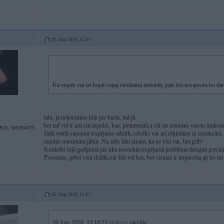
10. Aug 2016, 15:04
Kā vispār var iet kopā vajag steidzami atrisināt, pats īsti nesaprotu ko 
labi, ja neķeramies klāt pie burta, tad jā.
bet tad vel ir arii citi aspekti, kaa, piemeeram,a cik tas remonts varetu maksaa
B25, M62B46TU
šādā veidā saņemot iespējamo atbildi, cilvēks var arī rēķināties ar izmaksām.
naudas remontam jābūt. Nu mēs labi zinam, ka ne visi var, bet grib!
Konkrēti šajā gadījumā jau tika nosaukta iespējamā problēma diezgan precīzi
Prootams, pētot visu dziļāk,var būt vel kas, bet vismaz ir nojausma ap ko ta
10. Aug 2016, 15:07
10 Aug 2016, 13:16:23
@abyss
rakstīja: