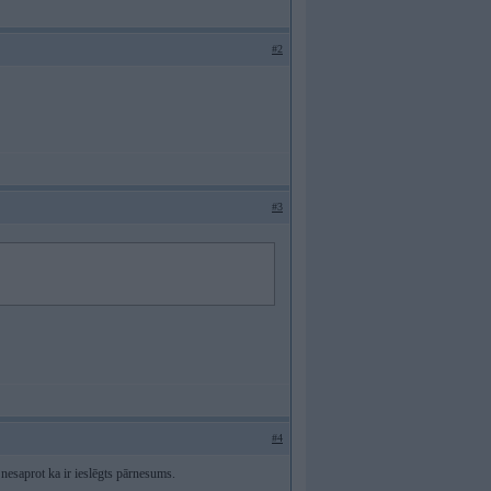
#2
#3
#4
 nesaprot ka ir ieslēgts pārnesums.