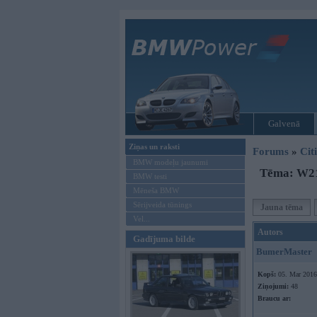
Galvenā
Ziņas un raksti
Forums
»
Cit
BMW modeļu jaunumi
Tēma: W21
BMW testi
Mēneša BMW
Sērijveida tūnings
Jauna tēma
Vel...
Autors
Gadījuma bilde
BumerMaster
Kopš:
05. Mar 2016
Ziņojumi:
48
Braucu ar: