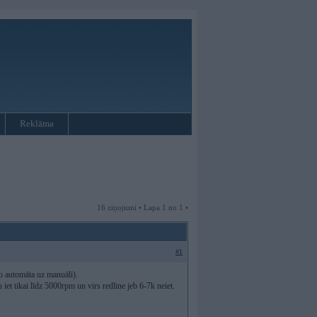
Reklāma
16 ziņojumi • Lapa 1 no 1 •
#1
o automāta uz manuāli).
et tikai līdz 5000rpm un virs redline jeb 6-7k neiet.