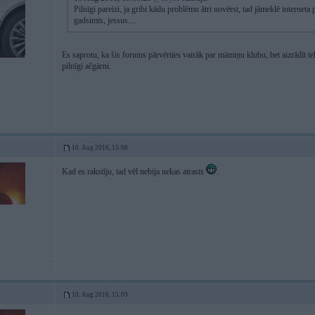
Pilnīgi pareizi, ja gribi kādu problēmu ātri novērst, tad jāmeklē interneta 
gadsimts, jessus....
Es saprotu, ka šis forums pārvērties vairāk par māmiņu klubu, bet aizrādīt t
pilnīgi ačgārni.
10. Aug 2016, 15:08
Kad es rakstīju, tad vēl nebija nekas atrasts
.
10. Aug 2016, 15:09