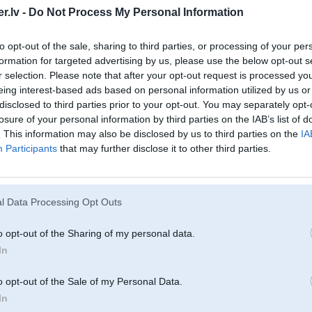
.lv -
Do Not Process My Personal Information
 & 11
to opt-out of the sale, sharing to third parties, or processing of your per
formation for targeted advertising by us, please use the below opt-out s
10. Aug 2016, 14:38
r selection. Please note that after your opt-out request is processed y
eing interest-based ads based on personal information utilized by us or
10 Aug 2016, 13:16:23
@abyss
rakstīja:
disclosed to third parties prior to your opt-out. You may separately opt-
Pilnīgi pareizi, ja gribi kādu problēmu ātri novērst, tad jāmeklē interneta 
losure of your personal information by third parties on the IAB’s list of
gadsimts, jessus....
. This information may also be disclosed by us to third parties on the
IA
3
Participants
that may further disclose it to other third parties.
Nav gluži tik vienkārši, saswapotus 190tos vairs servisos tā neņem, jo ir t
EUR
l Data Processing Opt Outs
10. Aug 2016, 14:41
o opt-out of the Sharing of my personal data.
In
10 Aug 2016, 13:16:23
@abyss
rakstīja:
o opt-out of the Sale of my Personal Data.
Pilnīgi pareizi, ja gribi kādu problēmu ātri novērst, tad jāmeklē interneta 
gadsimts, jessus....
In