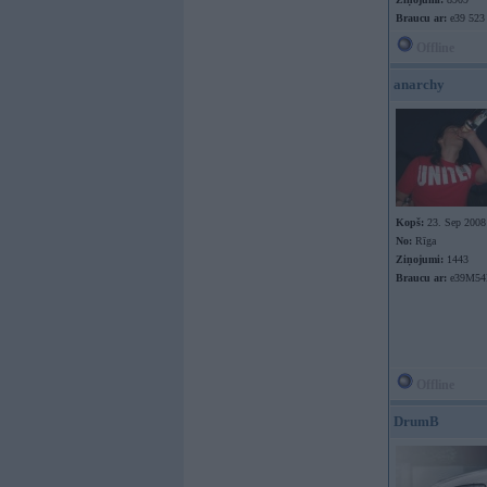
Braucu ar:
e39 523
Offline
anarchy
Kopš:
23. Sep 2008
No:
Rīga
Ziņojumi:
1443
Braucu ar:
e39M54
Offline
DrumB