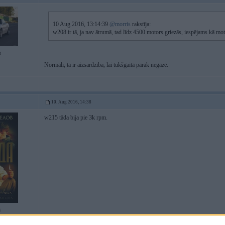
10 Aug 2016, 13:14:39
@morris
rakstīja:
w208 ir tā, ja nav ātrumā, tad līdz 4500 motors griezās, iespējams kā mot
3
Normāli, tā ir aizsardzība, lai tukšgaitā pārāk negāzē.
10. Aug 2016, 14:38
w215 tāda bija pie 3k rpm.
8