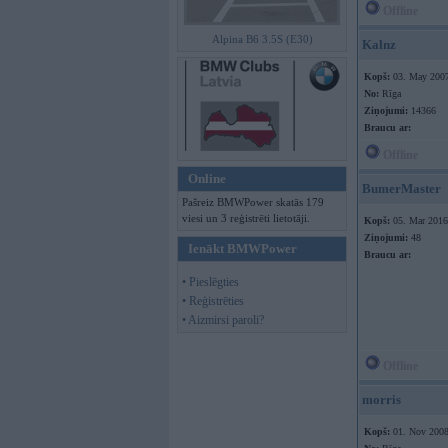
Offline
Alpina B6 3.5S (E30)
Kalnz
Kopš:
03. May 200
No:
Rīga
Ziņojumi:
14366
Braucu ar:
Offline
Online
BumerMaster
Pašreiz BMWPower skatās 179
viesi un 3 reģistrēti lietotāji.
Kopš:
05. Mar 2016
Ziņojumi:
48
Ienākt BMWPower
Braucu ar:
• Pieslēgties
• Reģistrēties
• Aizmirsi paroli?
Offline
morris
Kopš:
01. Nov 200