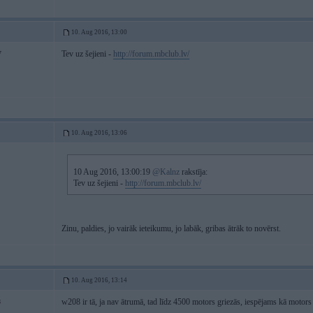
10. Aug 2016, 13:00
Tev uz šejieni -
http://forum.mbclub.lv/
7
10. Aug 2016, 13:06
10 Aug 2016, 13:00:19
@Kalnz
rakstīja:
Tev uz šejieni -
http://forum.mbclub.lv/
Zinu, paldies, jo vairāk ieteikumu, jo labāk, gribas ātrāk to novērst.
10. Aug 2016, 13:14
w208 ir tā, ja nav ātrumā, tad līdz 4500 motors griezās, iespējams kā motors
8