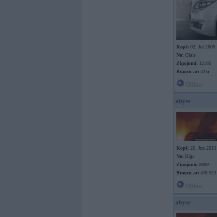
Kopš:
02. Jul 2009
No:
Cēsis
Ziņojumi:
12185
Braucu ar:
325i
Offline
abyss
Kopš:
26. Jun 2013
No:
Rīga
Ziņojumi:
8909
Braucu ar:
e39 523
Offline
abyss