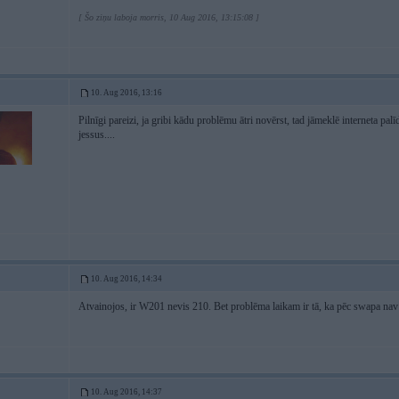
[ Šo ziņu laboja morris, 10 Aug 2016, 13:15:08 ]
10. Aug 2016, 13:16
Pilnīgi pareizi, ja gribi kādu problēmu ātri novērst, tad jāmeklē interneta pal
jessus....
10. Aug 2016, 14:34
Atvainojos, ir W201 nevis 210. Bet problēma laikam ir tā, ka pēc swapa nav no
10. Aug 2016, 14:37