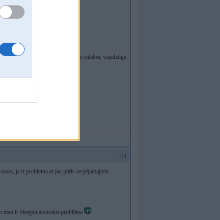
askatisimies...
es servisaa ar tekstu, man lūdzu šo te salabot, vajadziigs
 nevajadziigas izmaksas.
, tad kur problēma?
#11
k sakot, ja ir problema ar jau pāris iespējamajiem
 un man ir diezgan abstrakta problēma