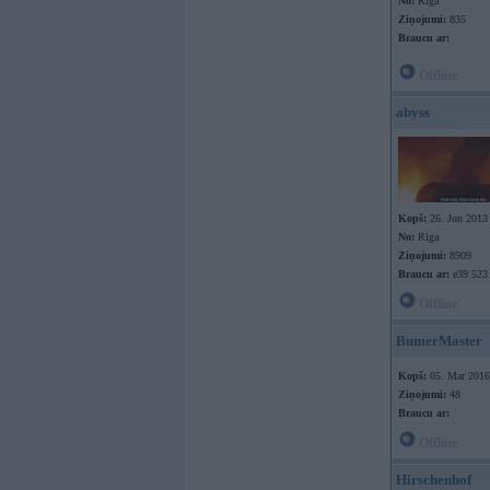
No:
Rīga
Ziņojumi:
835
Braucu ar:
Offline
abyss
Kopš:
26. Jun 2013
No:
Rīga
Ziņojumi:
8909
Braucu ar:
e39 523
Offline
BumerMaster
Kopš:
05. Mar 2016
Ziņojumi:
48
Braucu ar:
Offline
Hirschenhof