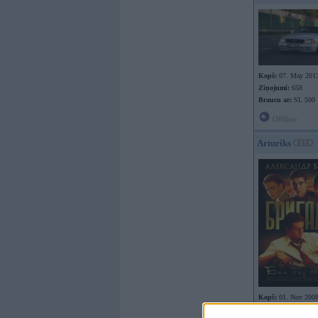
Kopš:
07. May 201
Ziņojumi:
658
Braucu ar:
SL 500
Offline
Arturiks
Kopš:
01. Nov 200
No:
Rīga