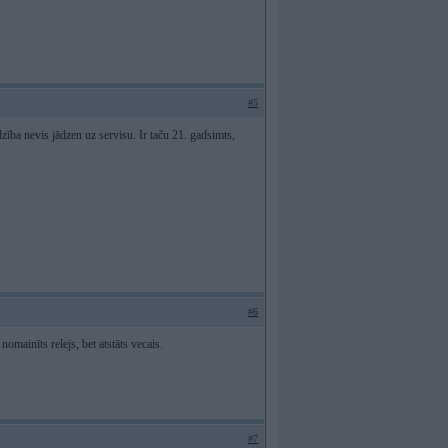
#5
īdzība nevis jādzen uz servisu. Ir taču 21. gadsimts,
#6
mainīts relejs, bet atstāts vecais.
#7