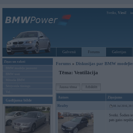
Sveiks,
Viesi!
Ie
Galvenā
Forums
Galerijas
Ziņas un raksti
Forums
»
Diskusijas par BMW modeļi
BMW modeļu jaunumi
Tēma: Ventilācija
BMW testi
Mēneša BMW
Sērijveida tūnings
Jauna tēma
Atbildēt
Vel...
Autors
Ziņojums
Gadījuma bilde
Realty
08. Jul 2016, 20
Sveiki. Šodien ie
pats gaiss nepūša