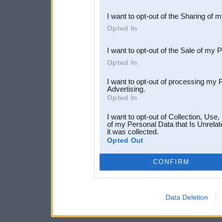
also be disclosed by us to 
I want to opt-out of the Sharing of 
Downstream Participants
th
Opted In
third parties.
I want to opt-out of the Sale of my 
Opted In
I want to opt-out of processing my 
Advertising.
Opted In
I want to opt-out of Collection, Use
of my Personal Data that Is Unrelat
it was collected.
Opted Out
CONFIRM
Data Deletion