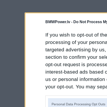
BMWPower.lv -
Do Not Process My
If you wish to opt-out of the
processing of your personal
targeted advertising by us
section to confirm your sel
opt-out request is proces
interest-based ads based o
us or personal information d
your opt-out. You may separ
disclosure of your personal
IAB’s list of downstream pa
Personal Data Processing Opt Outs