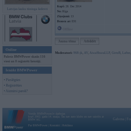
Kopš:
28. Dec 2014
Latvijas lauku tūninga šedevri
No:
Rīga
Ziņojumi:
13
Braucu ar:
E91
Offline
Jauna tēma
Atbildēt
Online
Moderatori:
968-jk
,
AV
,
AiwaShuraLLP
,
GirtzB
,
Lafter
Pašreiz BMWPower skatās 116
viesi un 0 reģistrēti lietotāji.
Ienākt BMWPower
• Pieslēgties
• Reģistrēties
• Aizmirsi paroli?
Vortāls BMWPower.lv darbojas
kopš 2002. gada 14. maija. Tas nav auto klubs un nav saistīts ar
Galvena
|
Fo
BMW AG.
Par BMWPower
|
Kontakti
|
Reklāma