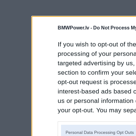
BMWPower.lv -
Do Not Process My
If you wish to opt-out of the
processing of your personal
targeted advertising by us
section to confirm your sel
opt-out request is proces
interest-based ads based o
us or personal information d
your opt-out. You may separ
disclosure of your personal
IAB’s list of downstream pa
Personal Data Processing Opt Outs