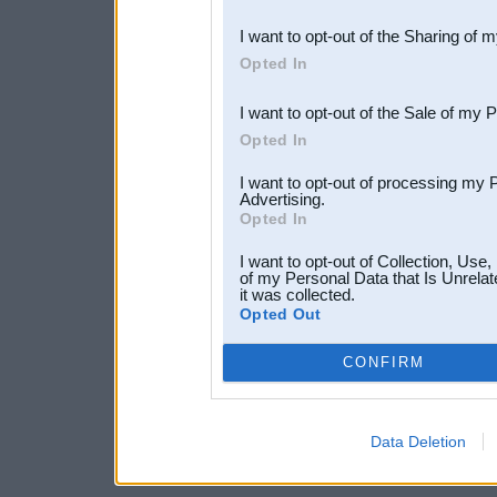
also be disclosed by us to 
I want to opt-out of the Sharing of 
Downstream Participants
th
Opted In
third parties.
I want to opt-out of the Sale of my 
Opted In
I want to opt-out of processing my 
Advertising.
Opted In
I want to opt-out of Collection, Use
of my Personal Data that Is Unrelat
it was collected.
Opted Out
CONFIRM
Data Deletion