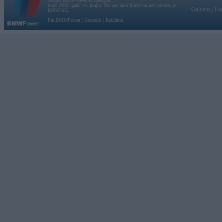
Vortāls BMWPower.lv darbojas
kopš 2002. gada 14. maija. Tas nav auto klubs un nav saistīts ar
Galvena
|
Fo
BMW AG.
Par BMWPower
|
Kontakti
|
Reklāma