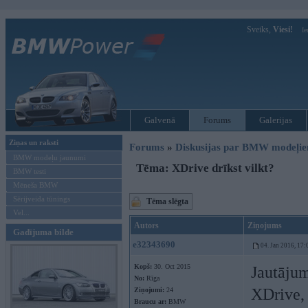
Sveiks,
Viesi!
Ie
Galvenā
Forums
Galerijas
Ziņas un raksti
Forums
»
Diskusijas par BMW modeļi
BMW modeļu jaunumi
Tēma: XDrive drīkst vilkt?
BMW testi
Mēneša BMW
Sērijveida tūnings
Tēma slēgta
Vel...
Autors
Ziņojums
Gadījuma bilde
e32343690
04. Jan 2016, 17:
Kopš:
30. Oct 2015
Jautāju
No:
Rīga
XDrive, 
Ziņojumi:
24
Braucu ar:
BMW