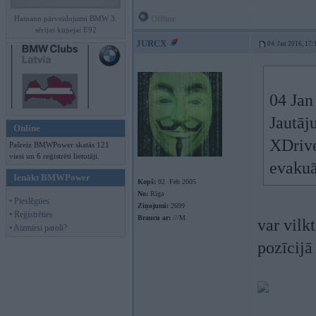
Hamann pārveidojumi BMW 3.
Offline
sērijas kupejai E92
JURCX
04. Jan 2016, 17:
04 Jan
Jautāj
Online
XDrive,
Pašreiz BMWPower skatās 121
viesi un 6 reģistrēti lietotāji.
evakuā
Ienākt BMWPower
Kopš:
02. Feb 2005
No:
Rīga
• Pieslēgties
Ziņojumi:
2699
• Reģistrēties
Braucu ar:
///M
var vilk
• Aizmirsi paroli?
pozīcijā