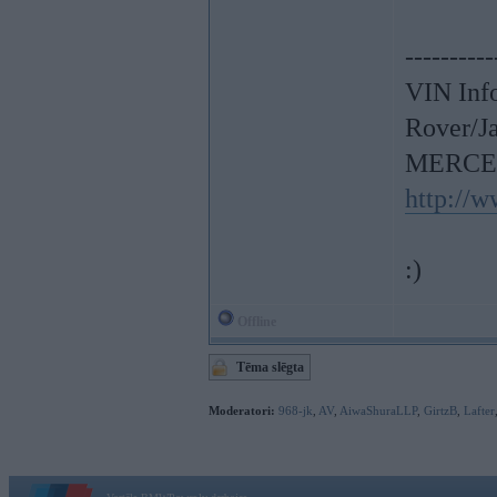
----------
VIN Inf
Rover/J
MERCE
http://
:)
Offline
Tēma slēgta
Moderatori:
968-jk
,
AV
,
AiwaShuraLLP
,
GirtzB
,
Lafter