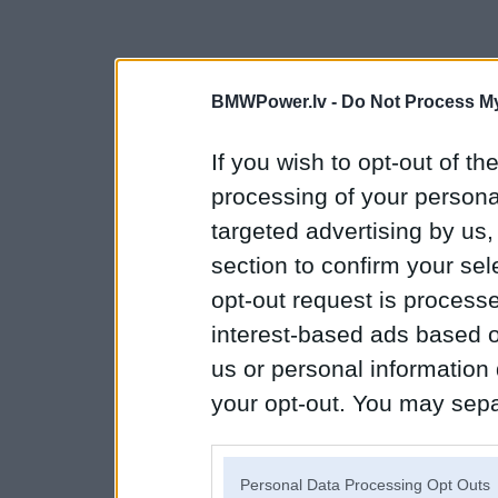
BMWPower.lv -
Do Not Process My
If you wish to opt-out of the
processing of your personal
targeted advertising by us
section to confirm your sel
opt-out request is proces
interest-based ads based o
us or personal information d
your opt-out. You may separ
disclosure of your personal
IAB’s list of downstream pa
Personal Data Processing Opt Outs