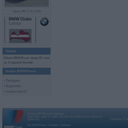
Alpina B6 3.5S (E30)
Online
Pašreiz BMWPower skatās 95 viesi
un 4 reģistrēti lietotāji.
Ienākt BMWPower
• Pieslēgties
• Reģistrēties
• Aizmirsi paroli?
Vortāls BMWPower.lv darbojas
kopš 2002. gada 14. maija. Tas nav auto klubs un nav saistīts ar
Galvena
|
Fo
BMW AG.
Par BMWPower
|
Kontakti
|
Reklāma