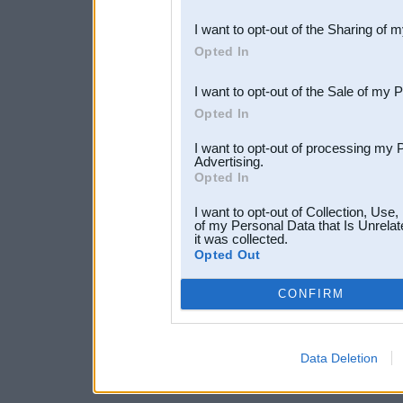
also be disclosed by us to 
I want to opt-out of the Sharing of 
Downstream Participants
th
Opted In
third parties.
I want to opt-out of the Sale of my 
Opted In
I want to opt-out of processing my 
Advertising.
Opted In
I want to opt-out of Collection, Use
of my Personal Data that Is Unrelat
it was collected.
Opted Out
CONFIRM
Data Deletion