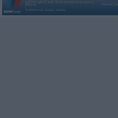
kopš 2002. gada 14. maija. Tas nav auto klubs un nav saistīts ar
Galvena
|
Fo
BMW AG.
Par BMWPower
|
Kontakti
|
Reklāma