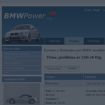
Sveiks,
Viesi!
Ie
Galvenā
Forums
Galerijas
Ziņas un raksti
Forums
»
Diskusijas par BMW modeļi
BMW modeļu jaunumi
Tēma: problēma ar 530i v8 93g.
BMW testi
Mēneša BMW
Sērijveida tūnings
Jauna tēma
Atbildēt
Vel...
Autors
Ziņojums
Gadījuma bilde
Robertino
19. Apr 2015, 16
Sveicināti, lieta
Kopš:
13. Apr 2015
kāds zin vai ir s
No:
Rīga
Ziņojumi:
0
Braucu ar:
530 e34