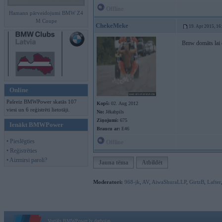
Offline
Hamann pārveidojumi BMW Z4
M Coupe
ChekeMeke
19. Apr 2015, 16
Bmw domāts lai d
Online
Pašreiz BMWPower skatās 107
Kopš:
02. Aug 2012
viesi un 6 reģistrēti lietotāji.
No:
Jēkabpils
Ziņojumi:
675
Ienākt BMWPower
Braucu ar:
E46
• Pieslēgties
Offline
• Reģistrēties
• Aizmirsi paroli?
Jauna tēma
Atbildēt
Moderatori:
968-jk
,
AV
,
AiwaShuraLLP
,
GirtzB
,
Lafter
Vortāls BMWPower.lv darbojas