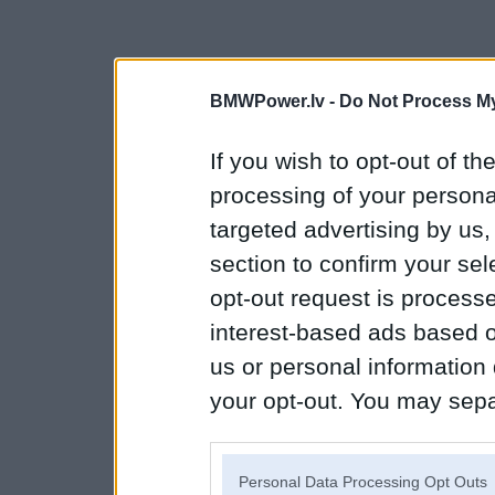
BMWPower.lv -
Do Not Process My
If you wish to opt-out of the
processing of your personal
targeted advertising by us
section to confirm your sel
opt-out request is proces
interest-based ads based o
us or personal information d
your opt-out. You may separ
disclosure of your personal
IAB’s list of downstream pa
Personal Data Processing Opt Outs