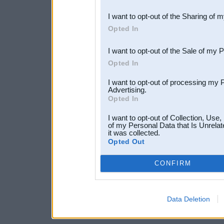
also be disclosed by us to 
I want to opt-out of the Sharing of 
Downstream Participants
th
Opted In
third parties.
I want to opt-out of the Sale of my 
Opted In
I want to opt-out of processing my 
Advertising.
Opted In
I want to opt-out of Collection, Use
of my Personal Data that Is Unrelat
it was collected.
Opted Out
CONFIRM
Data Deletion