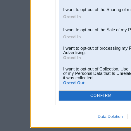
also be disclosed by us to 
I want to opt-out of the Sharing of 
Downstream Participants
th
Opted In
third parties.
I want to opt-out of the Sale of my 
Opted In
I want to opt-out of processing my 
Advertising.
Opted In
I want to opt-out of Collection, Use
of my Personal Data that Is Unrelat
it was collected.
Opted Out
CONFIRM
Data Deletion