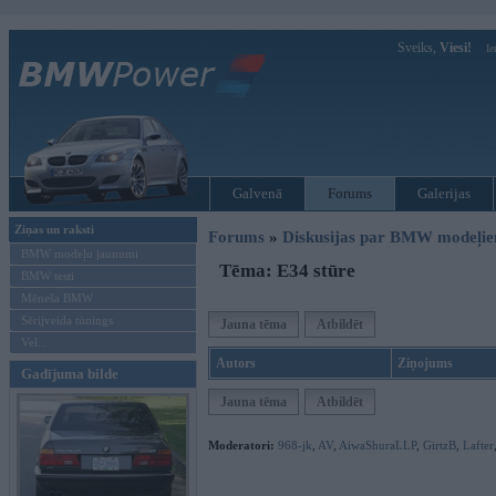
Sveiks,
Viesi!
Ie
Galvenā
Forums
Galerijas
Ziņas un raksti
Forums
»
Diskusijas par BMW modeļi
BMW modeļu jaunumi
Tēma: E34 stūre
BMW testi
Mēneša BMW
Sērijveida tūnings
Jauna tēma
Atbildēt
Vel...
Autors
Ziņojums
Gadījuma bilde
Jauna tēma
Atbildēt
Moderatori:
968-jk
,
AV
,
AiwaShuraLLP
,
GirtzB
,
Lafter