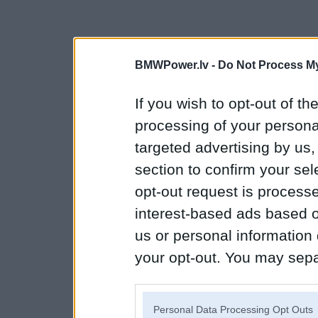
BMWPower.lv -
Do Not Process My
If you wish to opt-out of the
processing of your personal
targeted advertising by us
section to confirm your sel
opt-out request is proces
interest-based ads based o
us or personal information d
your opt-out. You may separ
disclosure of your personal
IAB’s list of downstream pa
Personal Data Processing Opt Outs