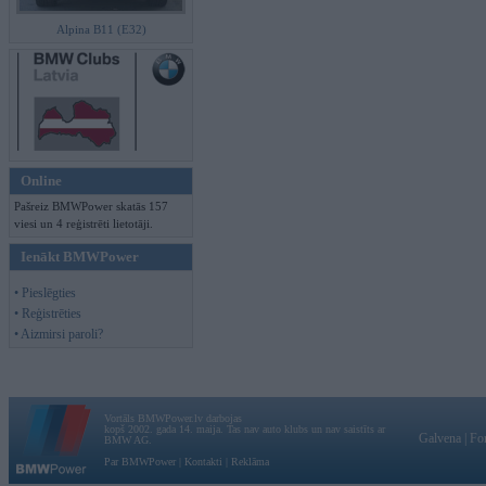
Alpina B11 (E32)
Online
Pašreiz BMWPower skatās 157
viesi un 4 reģistrēti lietotāji.
Ienākt BMWPower
• Pieslēgties
• Reģistrēties
• Aizmirsi paroli?
Vortāls BMWPower.lv darbojas
kopš 2002. gada 14. maija. Tas nav auto klubs un nav saistīts ar
Galvena
|
Fo
BMW AG.
Par BMWPower
|
Kontakti
|
Reklāma