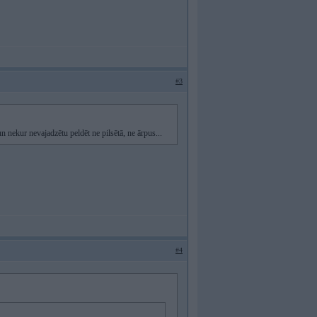
#3
un nekur nevajadzētu peldēt ne pilsētā, ne ārpus...
#4