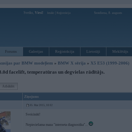
Sveiks,
Viesi!
|
Sestdiena, 8. augusts
Ienākt
Reģistrācija
Forums
Galerijas
Reģistrācija
Lietotāji
Meklētājs
kusijas par BMW modeļiem
»
BMW X sērija
»
X5 E53 (1999-2006)
.0d facelift, temperatūras un degvielas rādītājs.
Atbildēt
Ziņojums
05. Mar 2015, 18:02
Sveicināti!
Nepieciešama maza "interneta diagnostika"...