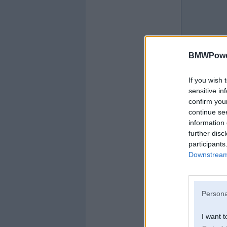
BMWPower
If you wish 
sensitive in
confirm you
continue se
information 
further disc
participants
Offline
Downstream 
kexxx
Persona
I want t