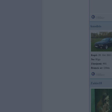
Offline
kaadzis
Kopš:
20. Oct 2011
No:
Rīga
Ziņojumi:
495
Braucu ar:
530da
Offline
Zakis18