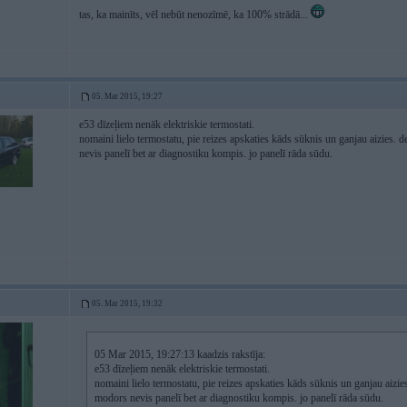
tas, ka mainīts, vēl nebūt nenozīmē, ka 100% strādā...
05. Mar 2015, 19:27
e53 dīzeļiem nenāk elektriskie termostati.
nomaini lielo termostatu, pie reizes apskaties kāds sūknis un ganjau aizies. 
nevis panelī bet ar diagnostiku kompis. jo panelī rāda sūdu.
05. Mar 2015, 19:32
05 Mar 2015, 19:27:13 kaadzis rakstīja:
e53 dīzeļiem nenāk elektriskie termostati.
nomaini lielo termostatu, pie reizes apskaties kāds sūknis un ganjau aizie
modors nevis panelī bet ar diagnostiku kompis. jo panelī rāda sūdu.