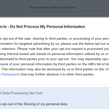
Tas saprotams un gribētos lai tā arī būtu.
ticamākais, ka varētu līdzēt termostata maiņa... ja jams ir elektroniskais, ta
.lv -
Do Not Process My Personal Information
to opt-out of the sale, sharing to third parties, or processing of your per
Nav ne jausmas, bet abi tie termostati ir elektroniskie...?
formation for targeted advertising by us, please use the below opt-out s
Jo viens tas kurš ir augšpusē un mainīts - tas ir elektrooo...
r selection. Please note that after your opt-out request is processed y
eing interest-based ads based on personal information utilized by us or
otrs...? tāds pats?
disclosed to third parties prior to your opt-out. You may separately opt-
losure of your personal information by third parties on the IAB’s list of
paldies
. This information may also be disclosed by us to third parties on the
IA
Participants
that may further disclose it to other third parties.
05. Mar 2015, 18:20
l Data Processing Opt Outs
05 Mar 2015, 18:17:56 gucci_mane rakstīja:
o opt-out of the Sharing of my personal data.
05 Mar 2015, 18:14:23 kexxx rakstīja: