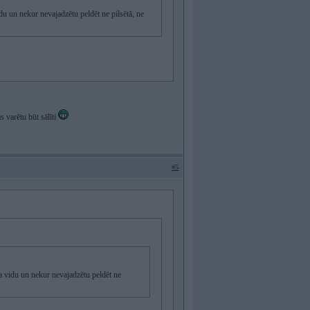
idu un nekur nevajadzētu peldēt ne pilsētā, ne
as varētu būt sālīti
#5
pa vidu un nekur nevajadzētu peldēt ne