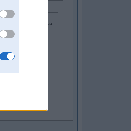
eši pa vidu un nekur nevajadzētu peldēt
, tad tas varētu būt sālīti