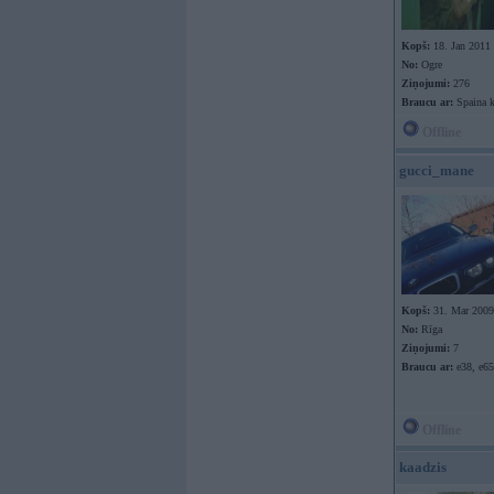
Kopš:
18. Jan 2011
No:
Ogre
Ziņojumi:
276
Braucu ar:
Spaina k
Offline
gucci_mane
Kopš:
31. Mar 2009
No:
Rīga
Ziņojumi:
7
Braucu ar:
e38, e65
Offline
kaadzis