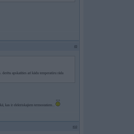
#9
s. derētu apskatīties arī kādu temperatūru rāda
kā, kas ir elektriskajiem termostatiem...
#10