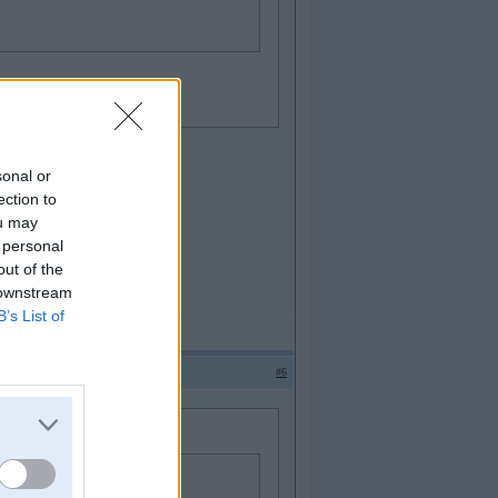
d tas varētu būt sālīti
sonal or
ection to
ou may
 personal
out of the
 downstream
B’s List of
#6