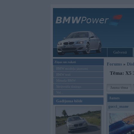
Galvenā
Ziņas un raksti
Forums
»
Dis
BMW modeļu jaunumi
Tēma: X5 3
BMW testi
Mēneša BMW
Sērijveida tūnings
Jauna tēma
Vel...
Autors
Gadījuma bilde
gucci_mane