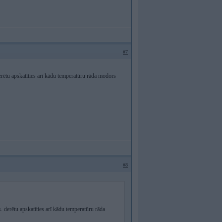
#7
derētu apskatīties arī kādu temperatūru rāda modors
#8
s. derētu apskatīties arī kādu temperatūru rāda