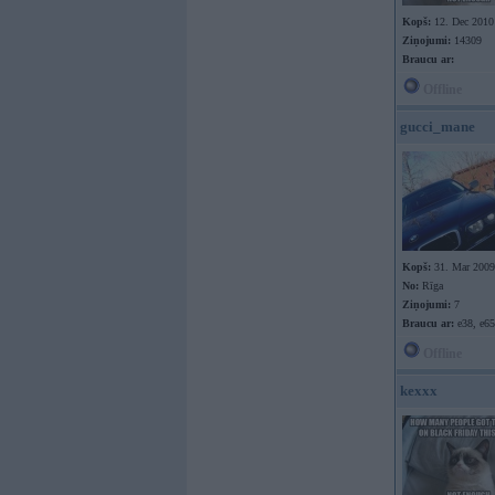
Kopš:
12. Dec 2010
Ziņojumi:
14309
Braucu ar:
Offline
gucci_mane
Kopš:
31. Mar 2009
No:
Rīga
Ziņojumi:
7
Braucu ar:
e38, e65
Offline
kexxx