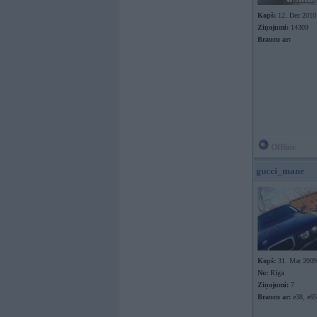
Kopš:
12. Dec 2010
Ziņojumi:
14309
Braucu ar:
Offline
gucci_mane
Kopš:
31. Mar 2009
No:
Rīga
Ziņojumi:
7
Braucu ar:
e38, e65