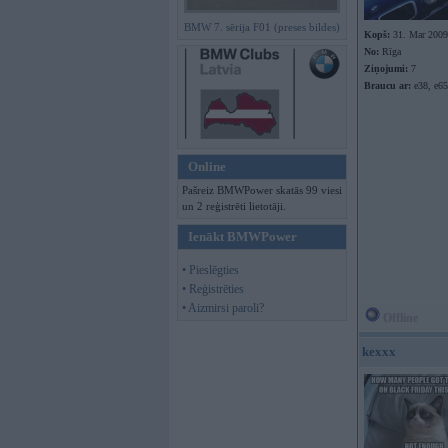
BMW 7. sērija F01 (preses bildes)
Kopš:
31. Mar 2009
No:
Rīga
Ziņojumi:
7
Braucu ar:
e38, e65
Online
Pašreiz BMWPower skatās 99 viesi
un 2 reģistrēti lietotāji.
Ienākt BMWPower
• Pieslēgties
• Reģistrēties
• Aizmirsi paroli?
Offline
kexxx