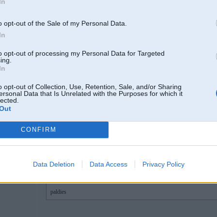
In
05 Mar 2015, 18:11:00 gucci_mane rakstīja:
o opt-out of the Sale of my Personal Data.
05 Mar 2015, 18:06:38 kexxx rakstīja:
In
kad motors ir uzsilis, temperatūras rādītājam būtu jāatrodas ti
ne pilsētā, ne ārpus...
to opt-out of processing my Personal Data for Targeted
ing.
In
Tas saprotams un gribētos lai tā arī būtu.
o opt-out of Collection, Use, Retention, Sale, and/or Sharing
ersonal Data that Is Unrelated with the Purposes for which it
lected.
Out
ticamākais, ka varētu līdzēt termostata maiņa... ja jams ir elektroniskais
CONFIRM
Nav ne jausmas, bet abi tie termostati ir elektroniskie...?
Jo viens tas kurš ir augšpusē un mainīts - tas ir elektrooo...
Data Deletion
Data Access
Privacy Policy
otrs...? tāds pats?
paldies