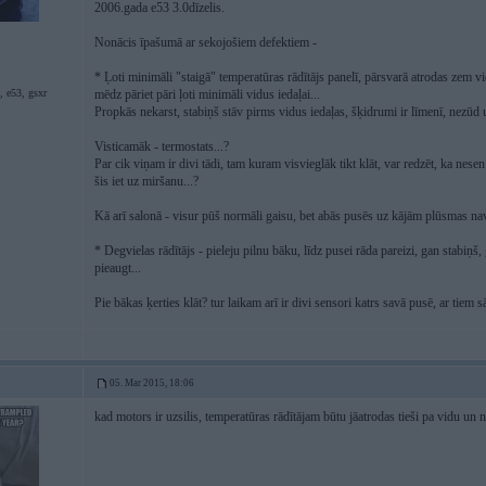
2006.gada e53 3.0dīzelis.
Nonācis īpašumā ar sekojošiem defektiem -
* Ļoti minimāli "staigā" temperatūras rādītājs panelī, pārsvarā atrodas zem v
, e53, gsxr
mēdz pāriet pāri ļoti minimāli vidus iedaļai...
Propkās nekarst, stabiņš stāv pirms vidus iedaļas, šķidrumi ir līmenī, nezūd u
Visticamāk - termostats...?
Par cik viņam ir divi tādi, tam kuram visvieglāk tikt klāt, var redzēt, ka nes
šis iet uz miršanu...?
Kā arī salonā - visur pūš normāli gaisu, bet abās pusēs uz kājām plūsmas nav
* Degvielas rādītājs - pieleju pilnu bāku, līdz pusei rāda pareizi, gan stabiņ
pieaugt...
Pie bākas ķerties klāt? tur laikam arī ir divi sensori katrs savā pusē, ar tiem sā
05. Mar 2015, 18:06
kad motors ir uzsilis, temperatūras rādītājam būtu jāatrodas tieši pa vidu un n