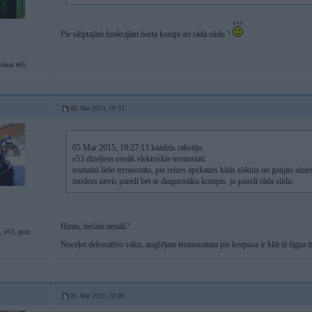
Pie slēptajām funkcijām borta kompi ari rāda sūdu ?
rāsas e65
05. Mar 2015, 19:33
05 Mar 2015, 19:27:13 kaadzis rakstīja:
e53 dīzeļiem nenāk elektriskie termostati.
nomaini lielo termostatu, pie reizes apskaties kāds sūknis un ganjau aizie
modors nevis panelī bet ar diagnostiku kompis. jo panelī rāda sūdu.
Hmm, tiešām nenāk?
, e53, gsxr
Noceļot dekoratīvo vāku, augšējam termostatam pie korpusa ir klāt tā figņa it
05. Mar 2015, 20:00