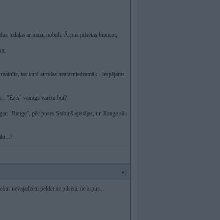
idus iedaļas ar mazu nobīdi. Ārpus pilsētas braucot,
tt.
en mainīts, tas kurš atrodas neaizsniedzamāk - iespējams
... "Ezis" vainīgs varētu būt?
š, gan "Range", pēc puses Stabiņš apstājas, un Range sāk
kt...?
#2
ekur nevajadzētu peldēt ne pilsētā, ne ārpus...