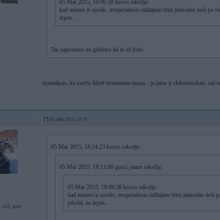
05 Mar 2015, 18:06:38 kexxx rakstīja:
kad motors ir uzsilis, temperatūras rādītājam būtu jāatrodas tieši pa v
ārpus...
Tas saprotams un gribētos lai tā arī būtu.
ticamākais, ka varētu līdzēt termostata maiņa... ja jams ir elektroniskais, tad t
05. Mar 2015, 18:17
05 Mar 2015, 18:14:23 kexxx rakstīja:
05 Mar 2015, 18:11:00 gucci_mane rakstīja:
05 Mar 2015, 18:06:38 kexxx rakstīja:
kad motors ir uzsilis, temperatūras rādītājam būtu jāatrodas tieši 
pilsētā, ne ārpus...
, e53, gsxr