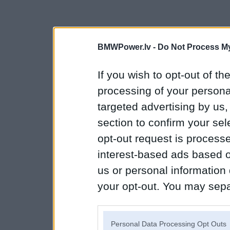
BMWPower.lv -
Do Not Process My
If you wish to opt-out of the
processing of your personal
targeted advertising by us
section to confirm your sel
opt-out request is proces
interest-based ads based o
us or personal information d
your opt-out. You may separ
disclosure of your personal
IAB’s list of downstream pa
Personal Data Processing Opt Outs