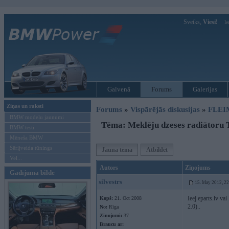
Sveiks,
Viesi!
Ie
Galvenā
Forums
Galerijas
Ziņas un raksti
Forums
»
Vispārējās diskusijas
»
FLEI
BMW modeļu jaunumi
Tēma: Meklēju dzeses radiātoru T
BMW testi
Mēneša BMW
Sērijveida tūnings
Jauna tēma
Atbildēt
Vel...
Autors
Ziņojums
Gadījuma bilde
silvestrs
15. May 2012, 2
Ieej eparts.lv va
Kopš:
21. Oct 2008
2.0)..
No:
Rīga
Ziņojumi:
37
Braucu ar: