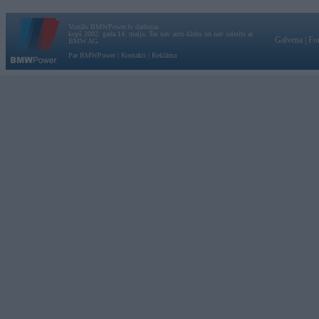
Vortāls BMWPower.lv darbojas
kopš 2002. gada 14. maija. Tas nav auto klubs un nav saistīts ar
Galvena
|
Fo
BMW AG.
Par BMWPower
|
Kontakti
|
Reklāma