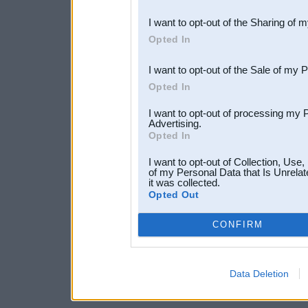
also be disclosed by us to 
I want to opt-out of the Sharing of 
Downstream Participants
th
Opted In
third parties.
I want to opt-out of the Sale of my 
Opted In
I want to opt-out of processing my 
Advertising.
Opted In
I want to opt-out of Collection, Use
of my Personal Data that Is Unrelat
it was collected.
Opted Out
CONFIRM
Data Deletion