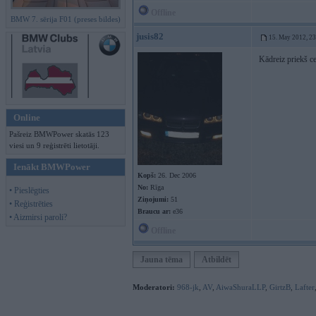
Offline
BMW 7. sērija F01 (preses bildes)
jusis82
15. May 2012, 2
Kādreiz priekš ce
Online
Pašreiz BMWPower skatās 123
viesi un 9 reģistrēti lietotāji.
Ienākt BMWPower
Kopš:
26. Dec 2006
No:
Rīga
• Pieslēgties
Ziņojumi:
51
• Reģistrēties
Braucu ar:
e36
• Aizmirsi paroli?
Offline
Jauna tēma
Atbildēt
Moderatori:
968-jk
,
AV
,
AiwaShuraLLP
,
GirtzB
,
Lafter