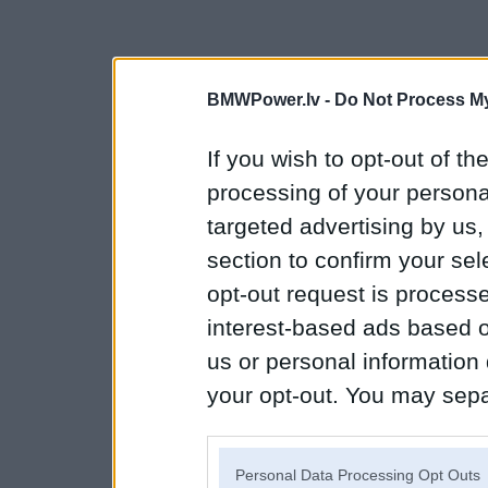
BMWPower.lv -
Do Not Process My
If you wish to opt-out of the
processing of your personal
targeted advertising by us
section to confirm your sel
opt-out request is proces
interest-based ads based o
us or personal information d
your opt-out. You may separ
disclosure of your personal
IAB’s list of downstream pa
Personal Data Processing Opt Outs