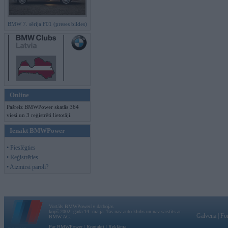
BMW 7. sērija F01 (preses bildes)
Online
Pašreiz BMWPower skatās 364
viesi un 3 reģistrēti lietotāji.
Ienākt BMWPower
• Pieslēgties
• Reģistrēties
• Aizmirsi paroli?
Vortāls BMWPower.lv darbojas
kopš 2002. gada 14. maija. Tas nav auto klubs un nav saistīts ar
Galvena
|
Fo
BMW AG.
Par BMWPower
|
Kontakti
|
Reklāma