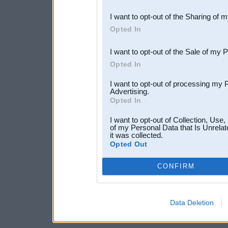
also be disclosed by us to 
I want to opt-out of the Sharing of 
Downstream Participants
th
Opted In
third parties.
I want to opt-out of the Sale of my 
Opted In
I want to opt-out of processing my 
Advertising.
Opted In
I want to opt-out of Collection, Use
of my Personal Data that Is Unrelat
it was collected.
Opted Out
CONFIRM
Data Deletion