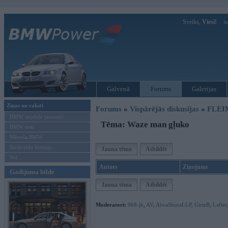
Sveiks,
Viesi!
Ie
Galvenā
Forums
Galerijas
Ziņas un raksti
Forums
»
Vispārējās diskusijas
»
FLEI
BMW modeļu jaunumi
Tēma: Waze man gļuko
BMW testi
Mēneša BMW
Sērijveida tūnings
Jauna tēma
Atbildēt
Vel...
Autors
Ziņojums
Gadījuma bilde
Jauna tēma
Atbildēt
Moderatori:
968-jk
,
AV
,
AiwaShuraLLP
,
GirtzB
,
Lafter