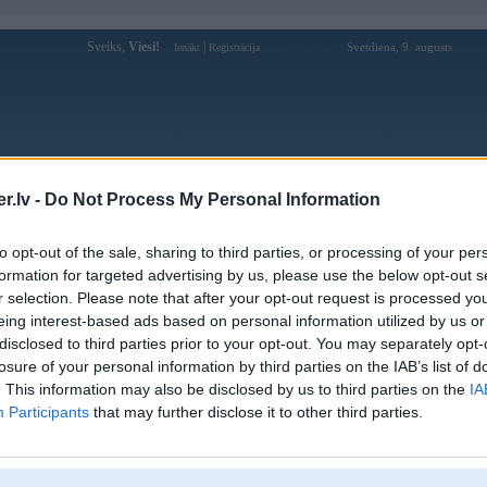
Sveiks,
Viesi!
|
Svetdiena, 9. augusts
Ienākt
Reģistrācija
Forums
Galerijas
Reģistrācija
Lietotāji
Meklētājs
.lv -
Do Not Process My Personal Information
pārējās diskusijas
»
Automobiļu sacensības
to opt-out of the sale, sharing to third parties, or processing of your per
nins
formation for targeted advertising by us, please use the below opt-out s
r selection. Please note that after your opt-out request is processed y
Atbildēt
eing interest-based ads based on personal information utilized by us or
disclosed to third parties prior to your opt-out. You may separately opt-
Ziņojums
losure of your personal information by third parties on the IAB’s list of
. This information may also be disclosed by us to third parties on the
IA
Atbildēt
Participants
that may further disclose it to other third parties.
,
968-jk
,
AV
,
AiwaShuraLLP
,
DoubleD
,
GirtzB
,
Krauze
,
Lafter
,
PERFS
,
RVR
,
SteelRat
,
VLD
,
lind