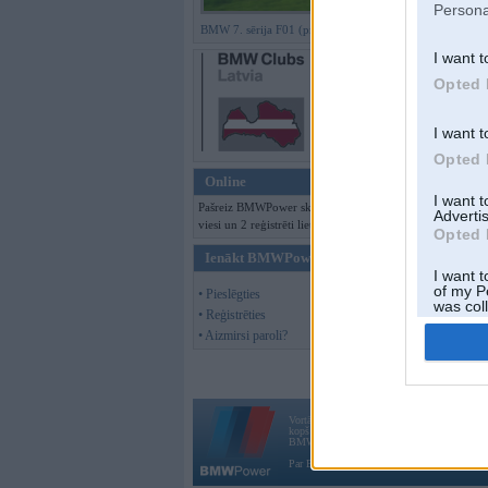
Persona
BMW 7. sērija F01 (preses bildes)
I want t
Opted 
I want t
Opted 
Online
I want 
Pašreiz BMWPower skatās 159
Advertis
viesi un 2 reģistrēti lietotāji.
Opted 
Ienākt BMWPower
I want t
of my P
• Pieslēgties
was col
• Reģistrēties
Opted 
• Aizmirsi paroli?
Vortāls BMWPower.lv darbojas
kopš 2002. gada 14. maija. Tas nav auto klubs
BMW AG.
Par BMWPower
|
Kontakti
|
Reklāma