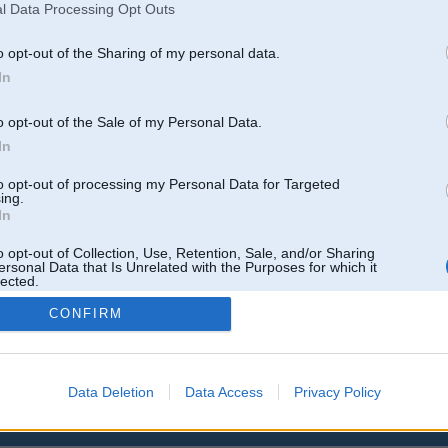
l Data Processing Opt Outs
o opt-out of the Sharing of my personal data.
In
o opt-out of the Sale of my Personal Data.
In
to opt-out of processing my Personal Data for Targeted
ing.
In
o opt-out of Collection, Use, Retention, Sale, and/or Sharing
ersonal Data that Is Unrelated with the Purposes for which it
lected.
Out
CONFIRM
Data Deletion
Data Access
Privacy Policy
 un nav saistīts ar
Galvena
|
Forums
|
Galerijas
|
Reģistrācija
|
Lietotaāji
|
Meklētājs
|
Reklā