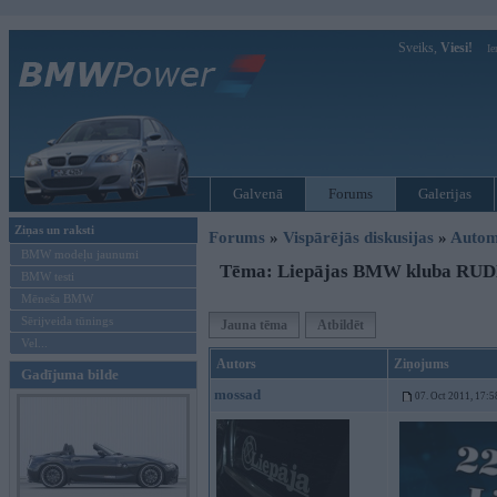
Sveiks,
Viesi!
Ie
Galvenā
Forums
Galerijas
Ziņas un raksti
Forums
»
Vispārējās diskusijas
»
Autom
BMW modeļu jaunumi
Tēma: Liepājas BMW kluba RU
BMW testi
Mēneša BMW
Sērijveida tūnings
Jauna tēma
Atbildēt
Vel...
Autors
Ziņojums
Gadījuma bilde
mossad
07. Oct 2011, 17:5