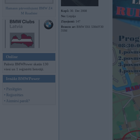
Hamann pārveidojumi BMW Z4
Kopš:
30. Dec 2008
M Roadster
No:
Liepāja
Ziņojumi:
147
Braucu ar:
BMW E61 530d/F30
318d
Online
Pašreiz BMWPower skatās 130
viesi un 1 reģistrēti lietotāji.
Ienākt BMWPower
• Pieslēgties
• Reģistrēties
• Aizmirsi paroli?