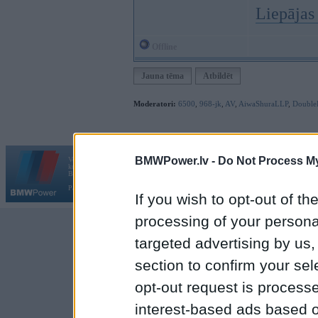
Liepāja
Offline
Jauna tēma
Atbildēt
Moderatori:
6500
,
968-jk
,
AV
,
AiwaShuraLLP
,
Double
BMWPower.lv -
Do Not Process My
Vortāls BMWPower.lv darbojas
kopš 2002. gada 14. maija. Tas nav auto klubs un nav saistīts ar
Galvena
|
Fo
BMW AG.
Par BMWPower
|
Kontakti
|
Reklāma
If you wish to opt-out of the
processing of your personal
targeted advertising by us
section to confirm your sel
opt-out request is proces
interest-based ads based o