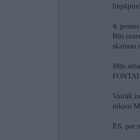
liepājnie
4. posms
Būs reze
skaistas 
Mūs atb
FONTAI
Vairāk i
nikam M
P.S. par