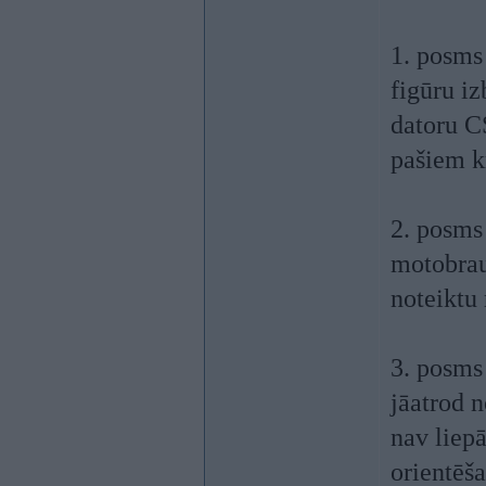
1. posms
figūru i
datoru C
pašiem kr
2. posms 
motobrau
noteiktu 
3. posms 
jāatrod n
nav liep
orientēša