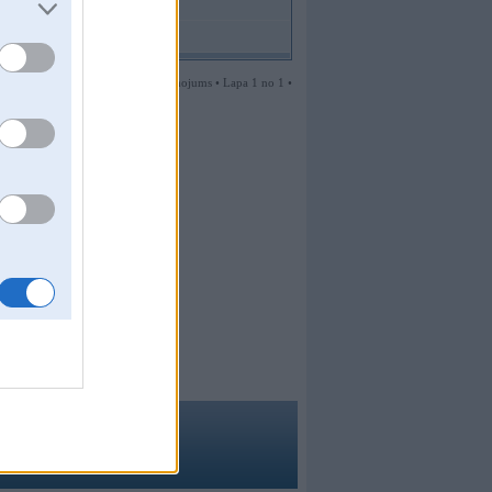
1 ziņojums • Lapa 1 no 1 •
a
,
mrc
,
noisex
,
smudo
ma