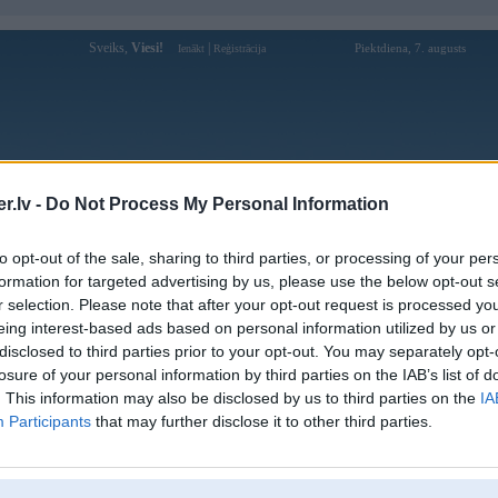
Sveiks,
Viesi!
|
Piektdiena, 7. augusts
Ienākt
Reģistrācija
Forums
Galerijas
Reģistrācija
Lietotāji
Meklētājs
.lv -
Do Not Process My Personal Information
pārējās diskusijas
»
Automobiļu sacensības
to opt-out of the sale, sharing to third parties, or processing of your per
ija fanu kauss
formation for targeted advertising by us, please use the below opt-out s
r selection. Please note that after your opt-out request is processed y
Atbildēt
eing interest-based ads based on personal information utilized by us or
disclosed to third parties prior to your opt-out. You may separately opt-
Ziņojums
losure of your personal information by third parties on the IAB’s list of
. This information may also be disclosed by us to third parties on the
IA
06. Jun 2011, 10:31
Participants
that may further disclose it to other third parties.
Biju nedēļas nogalē rallijā un tur izsūtīja to fanu kausa kuponu - domāju, ja kā
pabraukāties ar kartingu