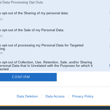
l Data Processing Opt Outs
o opt-out of the Sharing of my personal data.
Atbildēt
In
,
968-jk
,
AV
,
AiwaShuraLLP
,
DoubleD
,
GirtzB
,
Krauze
,
Lafter
,
PERFS
,
RVR
,
SteelRat
,
VLD
,
lind
o opt-out of the Sale of my Personal Data.
In
to opt-out of processing my Personal Data for Targeted
ing.
In
o opt-out of Collection, Use, Retention, Sale, and/or Sharing
ersonal Data that Is Unrelated with the Purposes for which it
lected.
Out
CONFIRM
Data Deletion
Data Access
Privacy Policy
 un nav saistīts ar
Galvena
|
Forums
|
Galerijas
|
Reģistrācija
|
Lietotaāji
|
Meklētājs
|
Reklā