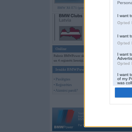
Persona
BMW X6 E71 (preses bildes)
Offline
I want t
Jauna tēma
Opted 
Moderatori:
6500
I want t
Opted 
Online
I want 
Pašreiz BMWPower skatās 87 viesi
Advertis
un 4 reģistrēti lietotāji.
Opted 
Ienākt BMWPower
I want t
of my P
• Pieslēgties
was col
• Reģistrēties
Opted 
• Aizmirsi paroli?
Vortāls BMWPower.lv darbojas
kopš 2002. gada 14. maija. Tas nav auto klubs
BMW AG.
Par BMWPower
|
Kontakti
|
Reklāma