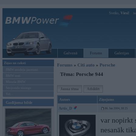
Sveiks,
Viesi!
Ie
Galvenā
Forums
Galerijas
Ziņas un raksti
Forums
»
Citi auto
»
Porsche
BMW modeļu jaunumi
Tēma: Porsche 944
BMW testi
Mēneša BMW
Sērijveida tūnings
Jauna tēma
Atbildēt
Vel...
Autors
Ziņojums
Gadījuma bilde
Artis_D
06. Jan 2004, 18:25
var nopirkt
nesanāk tik