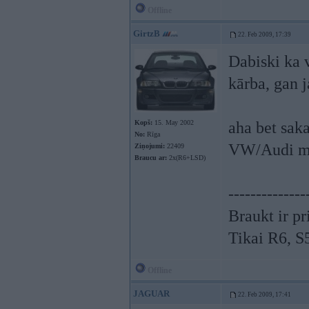
Offline
GirtzB
22. Feb 2009, 17:39
Dabiski ka v
kārba, gan j
Kopš:
15. May 2002
aha bet saka
No:
Rīga
VW/Audi mo
Ziņojumi:
22409
Braucu ar:
2x(R6+LSD)
--------------
Braukt ir pr
Tikai R6, 
Offline
JAGUAR
22. Feb 2009, 17:41