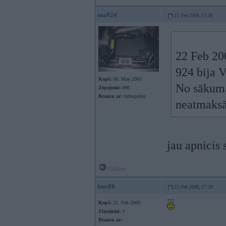
ma924
22. Feb 2009, 17:38
22 Feb 200
924 bija 
Kopš:
08. May 2003
No sākuma 
Ziņojumi:
496
Braucu ar:
turboporku
neatmaksāj
jau apnicis 
Offline
bnv88
22. Feb 2009, 17:39
Kopš:
22. Feb 2009
Ziņojumi:
3
Braucu ar: