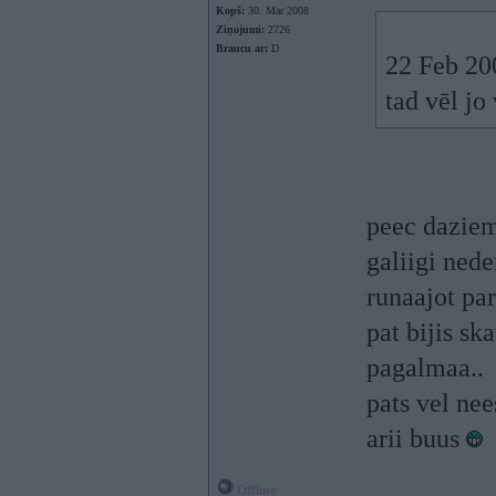
Kopš:
30. Mar 2008
Ziņojumi:
2726
Braucu ar:
D
22 Feb 200
tad vēl jo
peec daziem 
galiigi ned
runaajot par
pat bijis sk
pagalmaa..
pats vel ne
arii buus
Offline