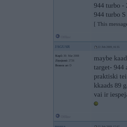
944 turbo -
944 turbo S
[ This messag
Offline
JAGUAR
22. Feb 2009, 16:35
Kopš:
30. Mar 2008
maybe kaads
Ziņojumi:
2726
target- 944 
Braucu ar:
D
praktiski te
kkaads 89 g
vai ir iesp
Offline
monza
22. Feb 2009, 17:07