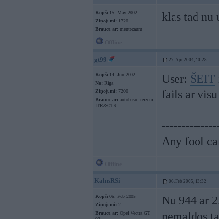
Kopš:
15. May 2002
klas tad nu 
Ziņojumi:
1720
Braucu ar:
mentozauru
Offline
gt99
27. Apr 2004, 10:28
Kopš:
14. Jun 2002
User:
ŠEIT
No:
Rīga
fails ar vis
Ziņojumi:
7200
Braucu ar:
autobusu, reizēm
ITR&CTR
--------------
Any fool ca
Offline
KalnsRSi
06. Feb 2005, 13:32
Kopš:
05. Feb 2005
Nu 944 ar 2.
Ziņojumi:
2
nemaldos ta
Braucu ar:
Opel Vectra GT
92