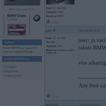
Kopš:
22. Aug 2002
BMW 135i coupe (E82)
Ziņojumi:
13429
Braucu ar:
BMW
Offline
gt99
06. Jan 2004, 18:58
Kopš:
14. Jun 2002
user: ja var
Online
No:
Rīga
raksts BMWP
Ziņojumi:
7200
Pašreiz BMWPower skatās 175
Braucu ar:
autobusu, reizēm
viesi un 8 reģistrēti lietotāji.
ITR&CTR
Ienākt BMWPower
viss atkari
• Pieslēgties
• Reģistrēties
• Aizmirsi paroli?
--------------
Any fool ca
Offline
galdnieks
26. Apr 2004, 22:09