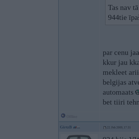
Tas nav tā 
944tie īp
par cenu jaa
kkur jau kk
mekleet arii
belgijas atv
automaats
bet tiiri te
Offline
GirtzB
22. Feb 2009, 17:31