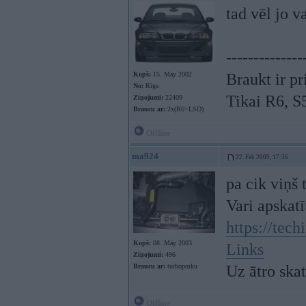
tad vēl jo v
--------------
Kopš:
15. May 2002
Braukt ir pr
No:
Rīga
Tikai R6, 
Ziņojumi:
22409
Braucu ar:
2x(R6+LSD)
Offline
ma924
22. Feb 2009, 17:36
pa cik viņš 
Vari apskatī
https://tec
Kopš:
08. May 2003
Links
Ziņojumi:
496
Braucu ar:
turboporku
Uz ātro skat
Offline