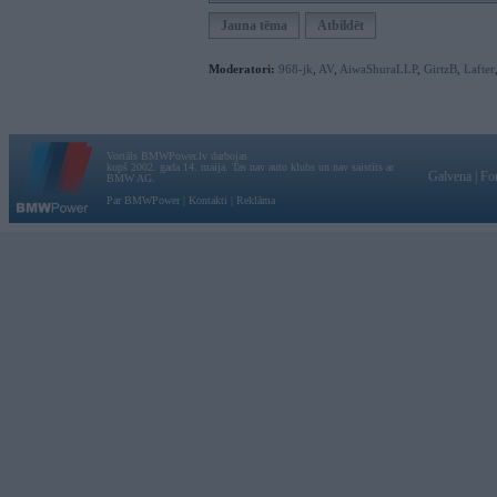
Jauna tēma
Atbildēt
Moderatori:
968-jk
,
AV
,
AiwaShuraLLP
,
GirtzB
,
Lafter
Vortāls BMWPower.lv darbojas
kopš 2002. gada 14. maija. Tas nav auto klubs un nav saistīts ar
Galvena
|
Fo
BMW AG.
Par BMWPower
|
Kontakti
|
Reklāma