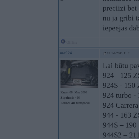
preciizi bet
nu ja gribi 
iepeejas da
Offline
ma924
07. Feb 2005, 11:01
Lai būtu pa
924 - 125 Z
924S - 150
Kopš:
08. May 2003
924 turbo -
Ziņojumi:
496
Braucu ar:
turboporku
924 Carrera
944 - 163 Z
944S – 190
944S2 – 21