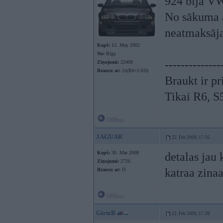
924 bija VW
No sākuma a
neatmaksājas
Kopš:
15. May 2002
No:
Rīga
--------------
Ziņojumi:
22409
Braucu ar:
2x(R6+LSD)
Braukt ir pr
Tikai R6, 
Offline
JAGUAR
22. Feb 2009, 17:35
Kopš:
30. Mar 2008
detalas jau 
Ziņojumi:
2726
katraa zinaa
Braucu ar:
D
Offline
GirtzB
22. Feb 2009, 17:36