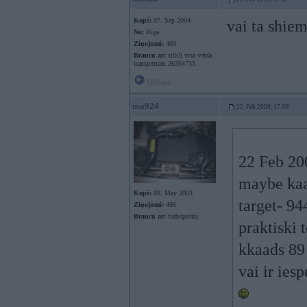
Kopš:
07. Sep 2004
vai ta shie
No:
Rīga
Ziņojumi:
403
Braucu ar:
stikli visa veida
transportam 26354733
Offline
ma924
22. Feb 2009, 17:08
22 Feb 20
maybe kaa
Kopš:
08. May 2003
target- 94
Ziņojumi:
496
Braucu ar:
turboporku
praktiski 
kkaads 89
vai ir ies