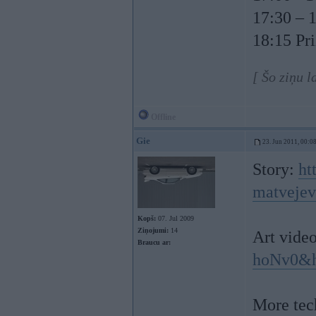
17:30 – 
18:15 Pri
[ Šo ziņu l
Offline
Gie
23. Jun 2011, 00:0
Story:
ht
matvejev
Kopš:
07. Jul 2009
Ziņojumi:
14
Art vide
Braucu ar:
hoNv0&
More tec