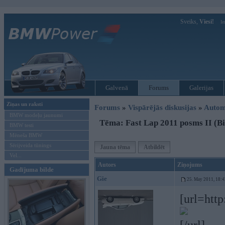
Sveiks,
Viesi!
Ie
Galvenā
Forums
Galerijas
Ziņas un raksti
Forums
»
Vispārējās diskusijas
»
Autom
BMW modeļu jaunumi
Tēma: Fast Lap 2011 posms II (Bi
BMW testi
Mēneša BMW
Sērijveida tūnings
Jauna tēma
Atbildēt
Vel...
Autors
Ziņojums
Gadījuma bilde
Gie
25. May 2011, 18:4
[url=http