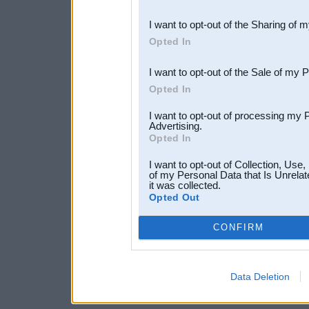
also be disclosed by us to 
I want to opt-out of the Sharing of 
Downstream Participants
th
Opted In
third parties.
I want to opt-out of the Sale of my 
Opted In
I want to opt-out of processing my 
Advertising.
Opted In
I want to opt-out of Collection, Use
of my Personal Data that Is Unrelat
it was collected.
Opted Out
CONFIRM
Data Deletion