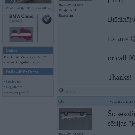
[/url]
Kopš:
07. Jul 2009
BMW 7. sērija F01 (preses bildes)
Ziņojumi:
14
Braucu ar:
Brīdināju
for any Q
Online
or call 0
Pašreiz BMWPower skatās 175
viesi un 4 reģistrēti lietotāji.
Ienākt BMWPower
Thanks!
• Pieslēgties
• Reģistrēties
Offline
• Aizmirsi paroli?
Gie
16. Jun 2011, 11:5
Šo sestdi
sērijas "F
Kopš:
07. Jul 2009