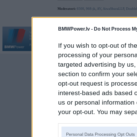
Moderatori:
6500
,
968-jk
,
AV
,
AiwaShuraLLP
,
Double
BMWPower.lv -
Do Not Process My
Vortāls BMWPower.lv darbojas
kopš 2002. gada 14. maija. Tas nav auto klubs un nav saistīts ar
Galvena
|
Fo
BMW AG.
If you wish to opt-out of the
Par BMWPower
|
Kontakti
|
Reklāma
processing of your personal
targeted advertising by us
section to confirm your sel
opt-out request is proces
interest-based ads based o
us or personal information d
your opt-out. You may separ
disclosure of your personal
IAB’s list of downstream pa
Personal Data Processing Opt Outs