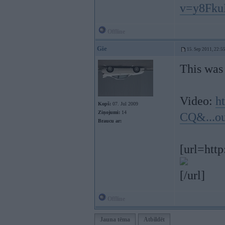
v=y8Fk
Offline
Gie
15. Sep 2011, 22:5
This was 
Video:
h
Kopš:
07. Jul 2009
Ziņojumi:
14
CQ&...o
Braucu ar:
[url=http
[/url]
Offline
Jauna tēma
Atbildēt