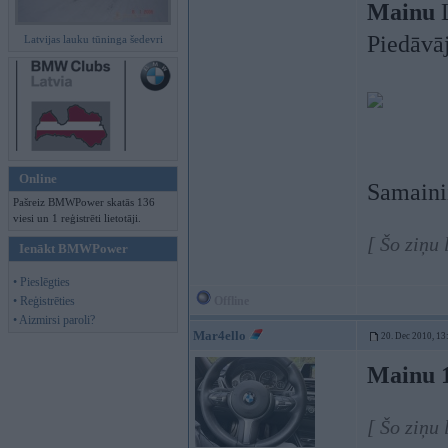
Mainu
L
Piedāvā
Latvijas lauku tūninga šedevri
Online
Samaini
Pašreiz BMWPower skatās 136
viesi un 1 reģistrēti lietotāji.
[ Šo ziņu
Ienākt BMWPower
• Pieslēgties
• Reģistrēties
Offline
• Aizmirsi paroli?
Mar4ello
20. Dec 2010, 13
Mainu 1
[ Šo ziņu