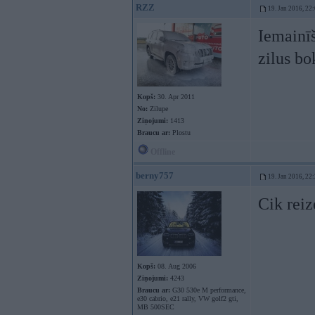
RZZ
19. Jan 2016, 22
Iemainīš
zilus b
Kopš:
30. Apr 2011
No:
Zilupe
Ziņojumi:
1413
Braucu ar:
Plostu
Offline
berny757
19. Jan 2016, 22
Cik reiz
Kopš:
08. Aug 2006
Ziņojumi:
4243
Braucu ar:
G30 530e M performance,
e30 cabrio, e21 rally, VW golf2 gti,
MB 500SEC