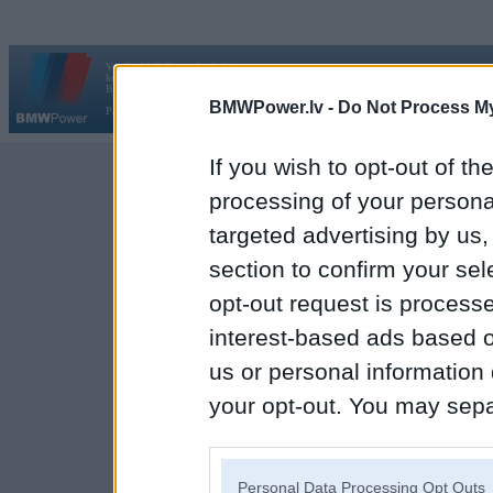
Vortāls BMWPower.lv darbojas
kopš 2002. gada 14. maija. Tas nav auto klubs un nav saistīts ar
Galvena
|
Fo
BMW AG.
BMWPower.lv -
Do Not Process My
Par BMWPower
|
Kontakti
|
Reklāma
If you wish to opt-out of the
processing of your personal
targeted advertising by us
section to confirm your sel
opt-out request is proces
interest-based ads based o
us or personal information d
your opt-out. You may separ
disclosure of your personal
IAB’s list of downstream pa
Personal Data Processing Opt Outs