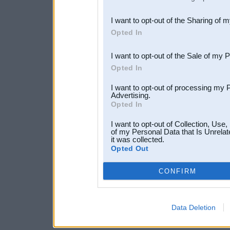
also be disclosed by us to 
I want to opt-out of the Sharing of 
Downstream Participants
th
Opted In
third parties.
I want to opt-out of the Sale of my 
Opted In
I want to opt-out of processing my 
Advertising.
Opted In
I want to opt-out of Collection, Use
of my Personal Data that Is Unrelat
it was collected.
Opted Out
CONFIRM
Data Deletion