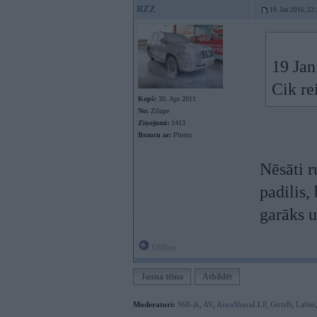
RZZ
19. Jan 2016, 22
19 Jan
Cik rei
Kopš:
30. Apr 2011
No:
Zilupe
Ziņojumi:
1413
Braucu ar:
Plostu
Nēsāti r
padilis,
garāks u
Offline
Jauna tēma
Atbildēt
Moderatori:
968-jk
,
AV
,
AiwaShuraLLP
,
GirtzB
,
Lafter