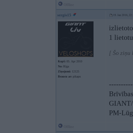
Offline
sergis15
19. Jan 2016, 22
izlietot
1 lieto
[ Šo ziņu
Kopš:
05. Apr 2010
No:
Rīga
Ziņojumi:
12125
Braucu ar:
pikapu
----------
Brīvības
GIANT/L
PM-Lūgu
Offline