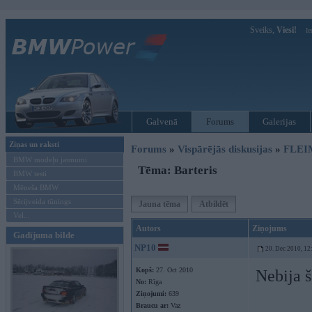
Sveiks,
Viesi!
Ie
Galvenā
Forums
Galerijas
Ziņas un raksti
Forums
»
Vispārējās diskusijas
»
FLEI
BMW modeļu jaunumi
Tēma: Barteris
BMW testi
Mēneša BMW
Sērijveida tūnings
Jauna tēma
Atbildēt
Vel...
Autors
Ziņojums
Gadījuma bilde
NP10
20. Dec 2010, 12
Kopš:
27. Oct 2010
Nebija 
No:
Rīga
Ziņojumi:
639
Braucu ar:
Vaz