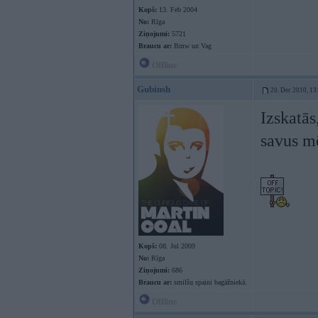
Kopš:
13. Feb 2004
No:
Rīga
Ziņojumi:
5721
Braucu ar:
Bmw un Vag
Offline
Gubinsh
20. Dec 2010, 13
Izskatās
savus m
Kopš:
08. Jul 2009
No:
Rīga
Ziņojumi:
686
Braucu ar:
smilšu spaini bagāžniekā.
Offline